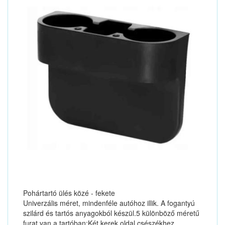
Pohártartó ülés közé - fekete
Univerzális méret, mindenféle autóhoz illik. A fogantyú
szilárd és tartós anyagokból készül.5 különböző méretű
furat van a tartóban:Két kerek oldal csészékhez,