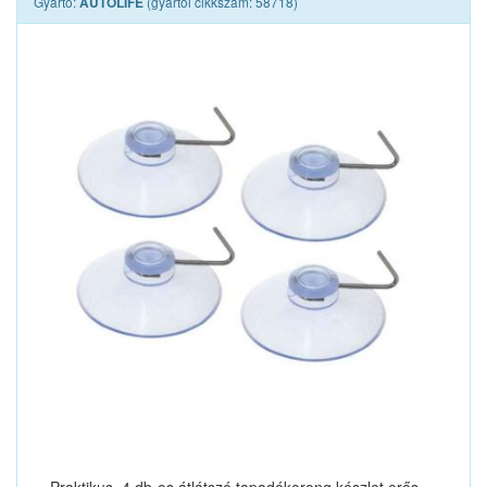
Gyártó:
(gyártói cikkszám: 58718)
AUTOLIFE