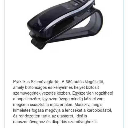
Praktikus Szemüvegtartó LA-680 autós kiegészítő,
amely biztonságos és kényelmes helyet biztosít
szemüvegének vezetés közben. Egyszerűen rögzíthető
a napellenzőre, így szemüvege mindig kéznél van,
mégsem csúszkál a műszerfalon. Masszív, mégis
kíméletes fogása megóvja a lencséket a karcolódástól,
és rendezetten tartja az utasteret. Ideális
napszemüveghez és dioptriás szemüveghez is.