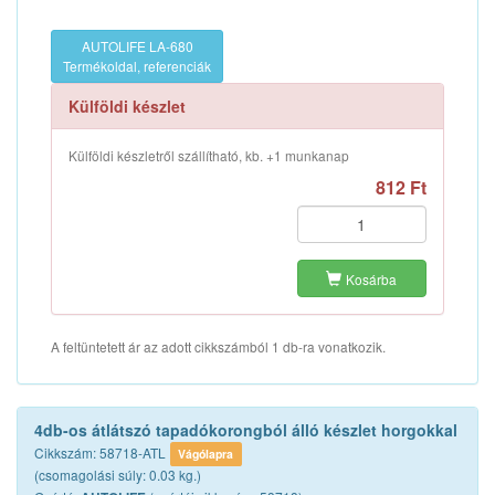
AUTOLIFE LA-680
Termékoldal, referenciák
Külföldi készlet
Külföldi készletről szállítható, kb. +1 munkanap
812 Ft
Kosárba
A feltüntetett ár az adott cikkszámból 1 db-ra vonatkozik.
4db-os átlátszó tapadókorongból álló készlet horgokkal
Cikkszám: 58718-ATL
Vágólapra
(csomagolási súly: 0.03 kg.)