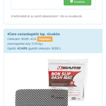
Kosárba
A feltüntetett ár az adott cikkszámból 1 db-ra vonatkozik.
4Cars csúszásgátló lap, rücskös
Cikkszám: 90281-4CA
Vágólapra
(csomagolási súly: 0.03 kg.)
Gyártó:
(gyártói cikkszám: 90281)
4CARS