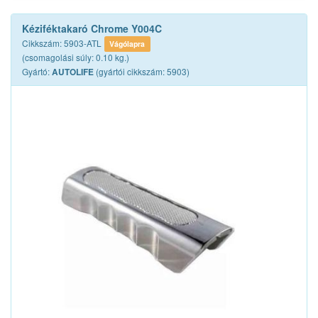
Kéziféktakaró Chrome Y004C
Cikkszám: 5903-ATL
Vágólapra
(csomagolási súly: 0.10 kg.)
Gyártó:
(gyártói cikkszám: 5903)
AUTOLIFE