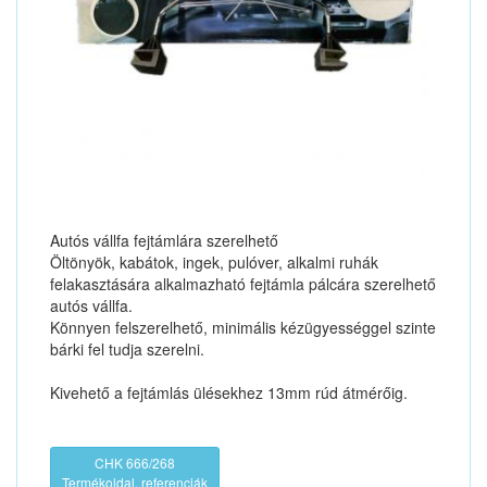
Autós vállfa fejtámlára szerelhető
Öltönyök, kabátok, ingek, pulóver, alkalmi ruhák
felakasztására alkalmazható fejtámla pálcára szerelhető
autós vállfa.
Könnyen felszerelhető, minimális kézügyességgel szinte
bárki fel tudja szerelni.
Kivehető a fejtámlás ülésekhez 13mm rúd átmérőig.
CHK 666/268
Termékoldal, referenciák