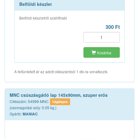
Belföldi készlet
Belföldi készletről szállítható
300 Ft
Kosárba
A feltüntetett ár az adott cikkszámból 1 db-ra vonatkozik.
MNC csúszásgátló lap 145x90mm, szuper erős
Cikkszám: 54999-MNC
Vágólapra
(csomagolási súly: 0.05 kg.)
Gyártó:
MANIAC