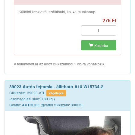
Külföldi készletről szállítható, kb. +1 munkanap
276 Ft
Kosárba
A feltüntetett ár az adott cikkszámból 1 db-ra vonatkozik.
39023 Autós fejtámla - állítható A10 W15734-2
Cikkszám: 39023-ATL
Vágólapra
(csomagolási súly: 0.80 kg.)
Gyártó:
(gyártói cikkszám: 39023)
AUTOLIFE