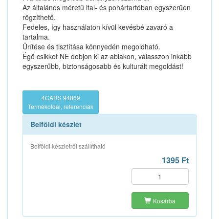
Az általános méretű ital- és pohártartóban egyszerűen
rögzíthető.
Fedeles, így használaton kívül kevésbé zavaró a
tartalma.
Ürítése és tisztítása könnyedén megoldható.
Égő csikket NE dobjon ki az ablakon, válasszon inkább
egyszerűbb, biztonságosabb és kulturált megoldást!
4CARS 94869
Termékoldal, referenciák
Belföldi készlet
Belföldi készletről szállítható
1395 Ft
Kosárba