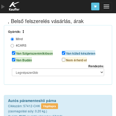
, Belső felszerelés vásárlás, árak
Szerszámkatalógus
Kosár
Gyártók:
Mind
Alkatrészek
4CARS
AUTOLIFE
Van Szigetszentmiklóson
Van külső készleten
AUTOMAX
Van Budán
Nem érhető el
BOTTARI
Rendezés:
CHK
H-DRIVE
MANIAC
Autós páramentesítő párna
Cikkszám: 57412-CHK
Vágólapra
(csomagolási súly: 0.20 kg.)