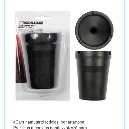
4Cars hamutartó fedeles, pohártartóba
Praktikus megoldás dohányzók számára.