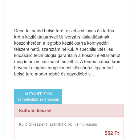
Dobd fel autód belső terét ezzel a stílusos és tartós
króm kéziféktakaróval! Univerzális kialakításának
köszönhetően a legtöbb kézifékkarra könnyedén
felszerelhető, szerszám nélkül. A speciális ütés- és
kopásálló technológia garantálja a hosszú élettartamot,
még intenzív használat mellett is. A fémes hatású króm
bevonat elegáns megjelenést kölcsönöz, így autód
belső tere modernebbé és egyedibbé v...
AUTOLIFE 5903
Termékoldal, referenciák
Külföldi készlet
Külföldi készletről szállítható, kb. +1 munkanap
552 Ft