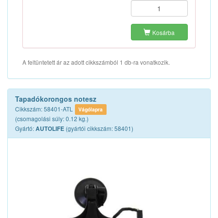
Kosárba
A feltüntetett ár az adott cikkszámból 1 db-ra vonatkozik.
Tapadókorongos notesz
Cikkszám: 58401-ATL
Vágólapra
(csomagolási súly: 0.12 kg.)
Gyártó:
(gyártói cikkszám: 58401)
AUTOLIFE