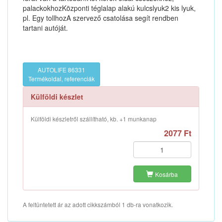
palackokhozKözponti téglalap alakú kulcslyuk2 kis lyuk,
pl. Egy tollhozA szervező csatolása segít rendben
tartani autóját.
AUTOLIFE 86331
Termékoldal, referenciák
Külföldi készlet
Külföldi készletről szállítható, kb. +1 munkanap
2077 Ft
Kosárba
A feltüntetett ár az adott cikkszámból 1 db-ra vonatkozik.