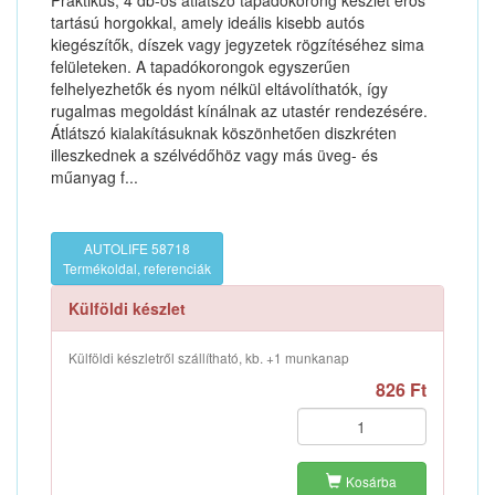
Praktikus, 4 db-os átlátszó tapadókorong készlet erős
tartású horgokkal, amely ideális kisebb autós
kiegészítők, díszek vagy jegyzetek rögzítéséhez sima
felületeken. A tapadókorongok egyszerűen
felhelyezhetők és nyom nélkül eltávolíthatók, így
rugalmas megoldást kínálnak az utastér rendezésére.
Átlátszó kialakításuknak köszönhetően diszkréten
illeszkednek a szélvédőhöz vagy más üveg- és
műanyag f...
AUTOLIFE 58718
Termékoldal, referenciák
Külföldi készlet
Külföldi készletről szállítható, kb. +1 munkanap
826 Ft
Kosárba