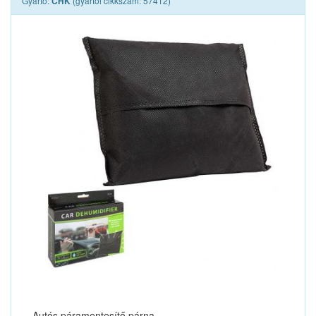
Gyártó:
(gyártói cikkszám: 57412)
CHK
Autós páramentesítő párna