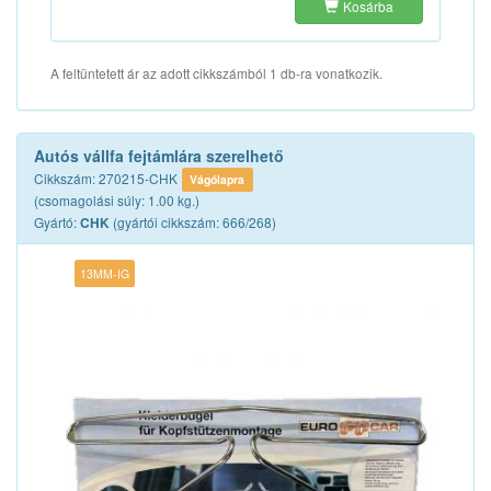
Kosárba
A feltüntetett ár az adott cikkszámból 1 db-ra vonatkozik.
Autós vállfa fejtámlára szerelhető
Cikkszám: 270215-CHK
Vágólapra
(csomagolási súly: 1.00 kg.)
Gyártó:
(gyártói cikkszám: 666/268)
CHK
13MM-IG