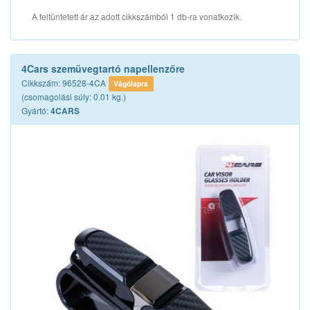
A feltüntetett ár az adott cikkszámból 1 db-ra vonatkozik.
4Cars szemüvegtartó napellenzőre
Cikkszám: 96528-4CA
Vágólapra
(csomagolási súly: 0.01 kg.)
Gyártó:
4CARS