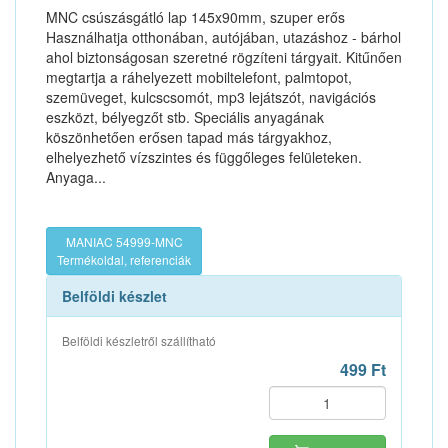
MNC csúszásgátló lap 145x90mm, szuper erős
Használhatja otthonában, autójában, utazáshoz - bárhol
ahol biztonságosan szeretné rögzíteni tárgyait. Kitűnően
megtartja a ráhelyezett mobiltelefont, palmtopot,
szemüveget, kulcscsomót, mp3 lejátszót, navigációs
eszközt, bélyegzőt stb. Speciális anyagának
köszönhetően erősen tapad más tárgyakhoz,
elhelyezhető vízszintes és függőleges felületeken.
Anyaga...
MANIAC 54999-MNC
Termékoldal, referenciák
Belföldi készlet
Belföldi készletről szállítható
499 Ft