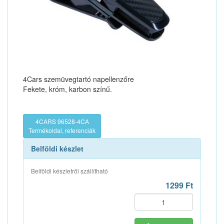
4Cars szemüvegtartó napellenzőre
Fekete, króm, karbon színű.
4CARS 96528-4CA
Termékoldal, referenciák
Belföldi készlet
Belföldi készletről szállítható
1299 Ft