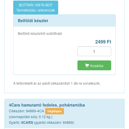
BOTTARI 16976-BOT
Termékoldal, referenciák
Belföldi készlet
Belföldi készletről szállítható
2499 Ft
Kosárba
A feltüntetett ár az adott cikkszámból 1 db-ra vonatkozik.
4Cars hamutartó fedeles, pohártartóba
Cikkszám: 94869-4CA
Vágólapra
(csomagolási súly: 0.12 kg.)
Gyártó:
(gyártói cikkszám: 94869)
4CARS