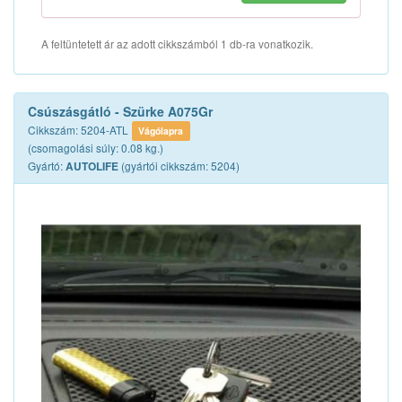
A feltüntetett ár az adott cikkszámból 1 db-ra vonatkozik.
Csúszásgátló - Szürke A075Gr
Cikkszám: 5204-ATL
Vágólapra
(csomagolási súly: 0.08 kg.)
Gyártó:
(gyártói cikkszám: 5204)
AUTOLIFE