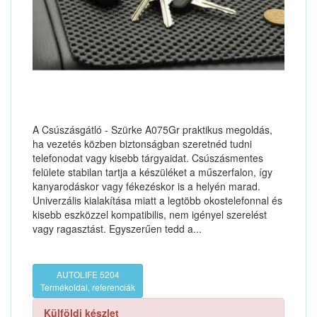
A Csúszásgátló - Szürke A075Gr praktikus megoldás,
ha vezetés közben biztonságban szeretnéd tudni
telefonodat vagy kisebb tárgyaidat. Csúszásmentes
felülete stabilan tartja a készüléket a műszerfalon, így
kanyarodáskor vagy fékezéskor is a helyén marad.
Univerzális kialakítása miatt a legtöbb okostelefonnal és
kisebb eszközzel kompatibilis, nem igényel szerelést
vagy ragasztást. Egyszerűen tedd a...
AUTOLIFE 5204
Termékoldal, referenciák
Külföldi készlet