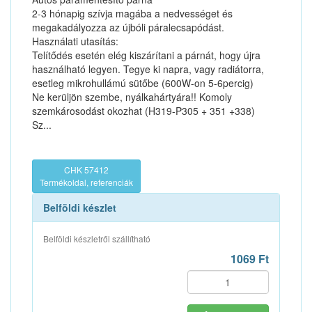
2-3 hónapig szívja magába a nedvességet és
megakadályozza az újbóli páralecsapódást.
Használati utasítás:
Telítődés esetén elég kiszárítani a párnát, hogy újra
használható legyen. Tegye ki napra, vagy radiátorra,
esetleg mikrohullámú sütőbe (600W-on 5-6percig)
Ne kerüljön szembe, nyálkahártyára!! Komoly
szemkárosodást okozhat (H319-P305 + 351 +338)
Sz...
CHK 57412
Termékoldal, referenciák
Belföldi készlet
Belföldi készletről szállítható
1069 Ft