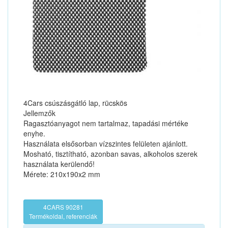
4Cars csúszásgátló lap, rücskös
Jellemzők
Ragasztóanyagot nem tartalmaz, tapadási mértéke
enyhe.
Használata elsősorban vízszintes felületen ajánlott.
Mosható, tisztítható, azonban savas, alkoholos szerek
használata kerülendő!
Mérete: 210x190x2 mm
4CARS 90281
Termékoldal, referenciák