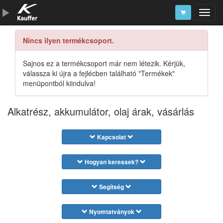
Nincs ilyen termékcsoport.
Szerszámkatalógus
Kosár
Sajnos ez a termékcsoport már nem létezik. Kérjük,
válassza ki újra a fejlécben található "Termékek"
Alkatrészek
menüpontból kiindulva!
Alkatrész, akkumulátor, olaj árak, vásárlás
Kapcsolat
Hogyan keressek?
Segítség
Nyomtatványok