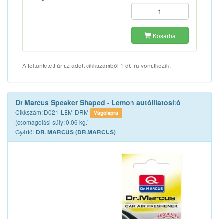
Kosárba
A feltüntetett ár az adott cikkszámból 1 db-ra vonatkozik.
Dr Marcus Speaker Shaped - Lemon autóillatosító
Cikkszám: D021-LEM-DRM
Vágólapra
(csomagolási súly: 0.06 kg.)
Gyártó:
DR. MARCUS (DR.MARCUS)