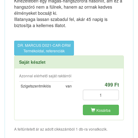
Kinézetében egy magas-hangszóróra hasonlít, ám ez a
hangszóró nem a fülnek, hanem az orrnak kedves
élményeket bocsájt ki.
Illatanyaga lassan szabadul fel, akár 45 napig is
biztosítja a kellemes illatot.
DR. MARCUS D021-CAR-DRM
Termékoldal, referenciák
Saját készlet
Azonnal elérhető saját raktárról
499 Ft
Szigetszentmiklós
van
Kosárba
A feltüntetett ár az adott cikkszámból 1 db-ra vonatkozik.