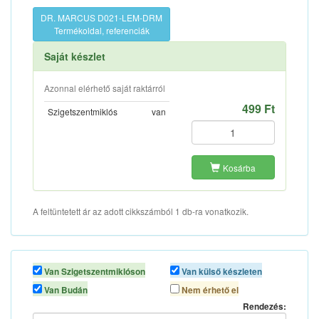
DR. MARCUS D021-LEM-DRM
Termékoldal, referenciák
Saját készlet
Azonnal elérhető saját raktárról
499 Ft
Szigetszentmiklós
van
Kosárba
A feltüntetett ár az adott cikkszámból 1 db-ra vonatkozik.
Van Szigetszentmiklóson
Van külső készleten
Van Budán
Nem érhető el
Rendezés: