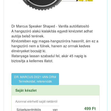
Dr Marcus Speaker Shaped - Vanilla autóillatosító
A hangszóró alakú kialakítás egyedi kinézetet adhat
autója belső terének.
Kinézetében egy magas-hangszóróra hasonlít, ám ez a
hangszóró nem a fülnek, hanem az orrnak kedves
élményeket bocsájt ki.
Illatanyaga lassan szabadul fel, akár 45 napig is
biztosítja a kellemes illatot.
DR. MARCUS D021-VAN-DRM
Termékoldal, referenciák
Saját készlet
Azonnal elérhető saját raktárról
499 Ft
Szigetszentmiklós
van