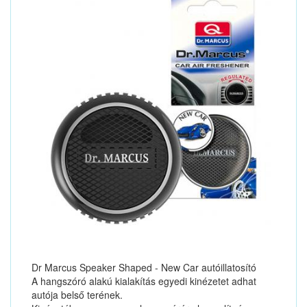
Dr Marcus Speaker Shaped - New Car autóillatosító
A hangszóró alakú kialakítás egyedi kinézetet adhat
autója belső terének.