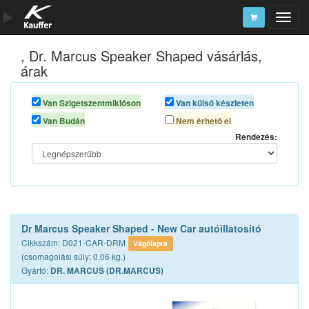
, Dr. Marcus Speaker Shaped vásárlás,
Szerszámkatalógus
árak
Kosár
Van Szigetszentmiklóson
Van külső készleten
Alkatrészek
Van Budán
Nem érhető el
Rendezés:
Dr Marcus Speaker Shaped - New Car autóillatosító
Cikkszám: D021-CAR-DRM
Vágólapra
(csomagolási súly: 0.06 kg.)
Gyártó:
DR. MARCUS (DR.MARCUS)