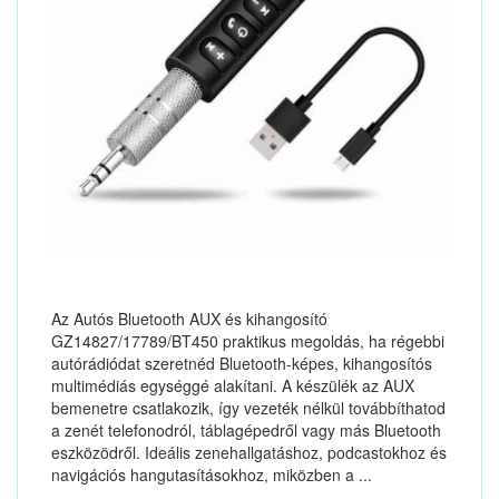
Az Autós Bluetooth AUX és kihangosító
GZ14827/17789/BT450 praktikus megoldás, ha régebbi
autórádiódat szeretnéd Bluetooth-képes, kihangosítós
multimédiás egységgé alakítani. A készülék az AUX
bemenetre csatlakozik, így vezeték nélkül továbbíthatod
a zenét telefonodról, táblagépedről vagy más Bluetooth
eszközödről. Ideális zenehallgatáshoz, podcastokhoz és
navigációs hangutasításokhoz, miközben a ...