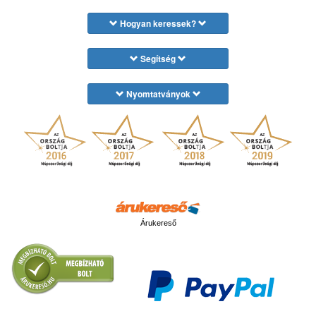
Hogyan keressek?
Segítség
Nyomtatványok
Árukereső