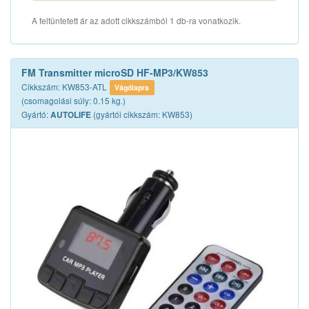
A feltüntetett ár az adott cikkszámból 1 db-ra vonatkozik.
FM Transmitter microSD HF-MP3/KW853
Cikkszám: KW853-ATL
Vágólapra
(csomagolási súly: 0.15 kg.)
Gyártó:
(gyártói cikkszám: KW853)
AUTOLIFE