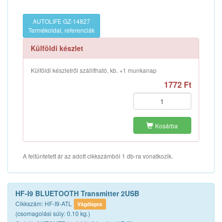
AUTOLIFE GZ-14827
Termékoldal, referenciák
Külföldi készlet
Külföldi készletről szállítható, kb. +1 munkanap
1772 Ft
Kosárba
A feltüntetett ár az adott cikkszámból 1 db-ra vonatkozik.
HF-I9 BLUETOOTH Transmitter 2USB
Cikkszám: HF-I9-ATL
Vágólapra
(csomagolási súly: 0.10 kg.)