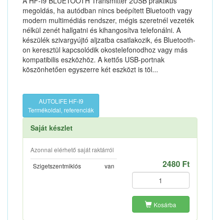
A HF-I9 BLUETOOTH Transmitter 2USB praktikus
megoldás, ha autódban nincs beépített Bluetooth vagy
modern multimédiás rendszer, mégis szeretnél vezeték
nélkül zenét hallgatni és kihangosítva telefonálni. A
készülék szivargyújtó aljzatba csatlakozik, és Bluetooth-
on keresztül kapcsolódik okostelefonodhoz vagy más
kompatibilis eszközhöz. A kettős USB-portnak
köszönhetően egyszerre két eszközt is töl...
AUTOLIFE HF-I9
Termékoldal, referenciák
Saját készlet
Azonnal elérhető saját raktárról
2480 Ft
Szigetszentmiklós
van
Kosárba