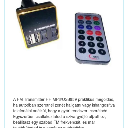
A FM Transmitter HF-MP3/USB959 praktikus megoldás,
ha autódban szeretnél zenét hallgatni vagy kihangosítva
telefonálni anélkül, hogy a gyári rendszert cserélnéd.
Egyszerűen csatlakoztatod a szivargyújtó aljzathoz,
beállítasz egy szabad FM frekvenciát, és már
továbbíthatod is a zenét az autórádióra.