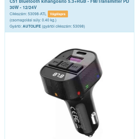
C51 Bluetooth kihangosító 5.3+RGB - FM/Transmitter PD
30W - 12/24V
Cikkszám: 53098-ATL
Vágólapra
(csomagolási súly: 0.40 kg.)
Gyártó:
(gyártói cikkszám: 53098)
AUTOLIFE