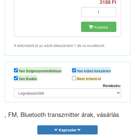
3188 Ft
Kosárba
A feltüntetett ár az adott cikkszámból 1 db-ra vonatkozik.
Van Szigetszentmiklóson
Van külső készleten
Van Budán
Nem érhető el
Rendezés:
, FM, Bluetooth transzmitter árak, vásárlás
Kapcsolat