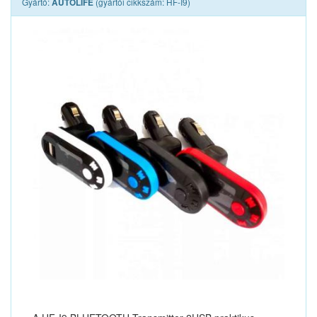
Gyártó:
(gyártói cikkszám: HF-I9)
AUTOLIFE