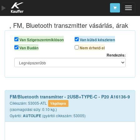
, FM, Bluetooth transzmitter vásárlás, árak
Szerszámkatalógus
Kosár
Van Szigetszentmiklóson
Van külső készleten
Van Budán
Nem érhető el
Alkatrészek
Rendezés:
FM/Bluetooth transmitter - 2USB+TYPE-C - P20 A16136-9
Cikkszám: 53005-ATL
Vágólapra
(csomagolási súly: 0.10 kg.)
Gyártó:
(gyártói cikkszám: 53005)
AUTOLIFE