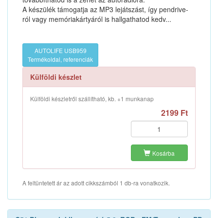
A készülék támogatja az MP3 lejátszást, így pendrive-
ról vagy memóriakártyáról is hallgathatod kedv...
AUTOLIFE USB959
Termékoldal, referenciák
Külföldi készlet
Külföldi készletről szállítható, kb. +1 munkanap
2199 Ft
Kosárba
A feltüntetett ár az adott cikkszámból 1 db-ra vonatkozik.