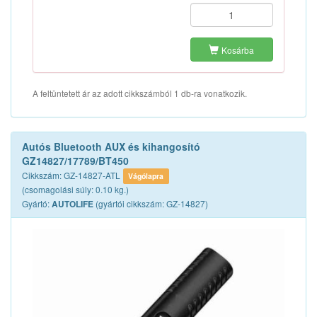
Kosárba
A feltüntetett ár az adott cikkszámból 1 db-ra vonatkozik.
Autós Bluetooth AUX és kihangosító
GZ14827/17789/BT450
Cikkszám: GZ-14827-ATL
Vágólapra
(csomagolási súly: 0.10 kg.)
Gyártó:
(gyártói cikkszám: GZ-14827)
AUTOLIFE