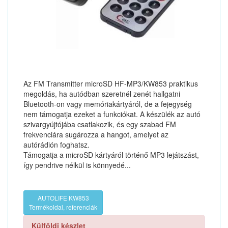
Az FM Transmitter microSD HF-MP3/KW853 praktikus
megoldás, ha autódban szeretnél zenét hallgatni
Bluetooth-on vagy memóriakártyáról, de a fejegység
nem támogatja ezeket a funkciókat. A készülék az autó
szivargyújtójába csatlakozik, és egy szabad FM
frekvenciára sugározza a hangot, amelyet az
autórádión foghatsz.
Támogatja a microSD kártyáról történő MP3 lejátszást,
így pendrive nélkül is könnyedé...
AUTOLIFE KW853
Termékoldal, referenciák
Külföldi készlet