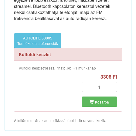
egyszerre több eszközt is tölthet, miközben zenét
streamel. Bluetooth kapcsolaton keresztül vezeték
nélkül csatlakoztathatja telefonját, majd az FM
frekvencia beállításával az autó rádióján keresz...
AUTOLIFE 53005
Termékoldal, referenciák
Külföldi készlet
Külföldi készletről szállítható, kb. +1 munkanap
3306 Ft
Kosárba
A feltüntetett ár az adott cikkszámból 1 db-ra vonatkozik.