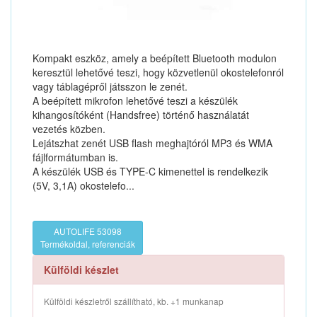
Kompakt eszköz, amely a beépített Bluetooth modulon
keresztül lehetővé teszi, hogy közvetlenül okostelefonról
vagy táblagépről játsszon le zenét.
A beépített mikrofon lehetővé teszi a készülék
kihangosítóként (Handsfree) történő használatát
vezetés közben.
Lejátszhat zenét USB flash meghajtóról MP3 és WMA
fájlformátumban is.
A készülék USB és TYPE-C kimenettel is rendelkezik
(5V, 3,1A) okostelefo...
AUTOLIFE 53098
Termékoldal, referenciák
Külföldi készlet
Külföldi készletről szállítható, kb. +1 munkanap