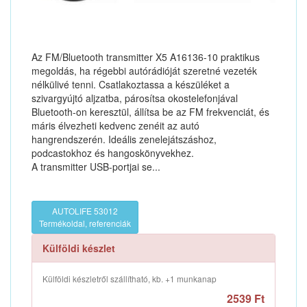
Az FM/Bluetooth transmitter X5 A16136-10 praktikus
megoldás, ha régebbi autórádióját szeretné vezeték
nélkülivé tenni. Csatlakoztassa a készüléket a
szivargyújtó aljzatba, párosítsa okostelefonjával
Bluetooth-on keresztül, állítsa be az FM frekvenciát, és
máris élvezheti kedvenc zenéit az autó
hangrendszerén. Ideális zenelejátszáshoz,
podcastokhoz és hangoskönyvekhez.
A transmitter USB-portjai se...
AUTOLIFE 53012
Termékoldal, referenciák
Külföldi készlet
Külföldi készletről szállítható, kb. +1 munkanap
2539 Ft