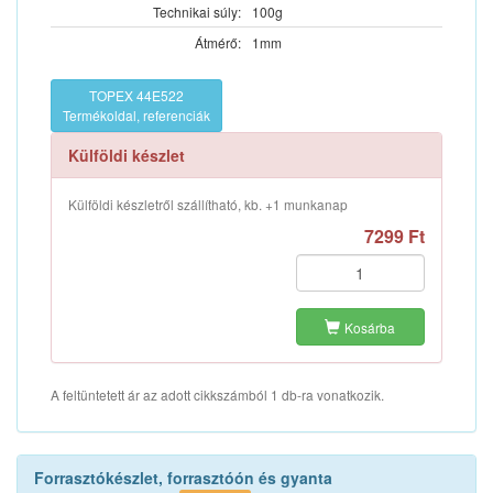
Technikai súly:
100g
Átmérő:
1mm
TOPEX 44E522
Termékoldal, referenciák
Külföldi készlet
Külföldi készletről szállítható, kb. +1 munkanap
7299 Ft
Kosárba
A feltüntetett ár az adott cikkszámból 1 db-ra vonatkozik.
Forrasztókészlet, forrasztóón és gyanta