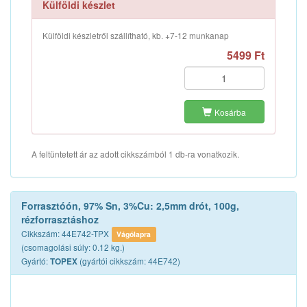
Külföldi készlet
Külföldi készletről szállítható, kb. +7-12 munkanap
5499 Ft
Kosárba
A feltüntetett ár az adott cikkszámból 1 db-ra vonatkozik.
Forrasztóón, 97% Sn, 3%Cu: 2,5mm drót, 100g,
rézforrasztáshoz
Cikkszám: 44E742-TPX
Vágólapra
(csomagolási súly: 0.12 kg.)
Gyártó:
(gyártói cikkszám: 44E742)
TOPEX