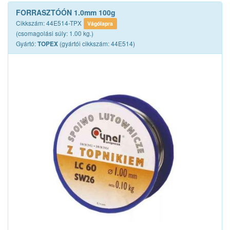
FORRASZTÓÓN 1.0mm 100g
Cikkszám: 44E514-TPX
Vágólapra
(csomagolási súly: 1.00 kg.)
Gyártó:
(gyártói cikkszám: 44E514)
TOPEX