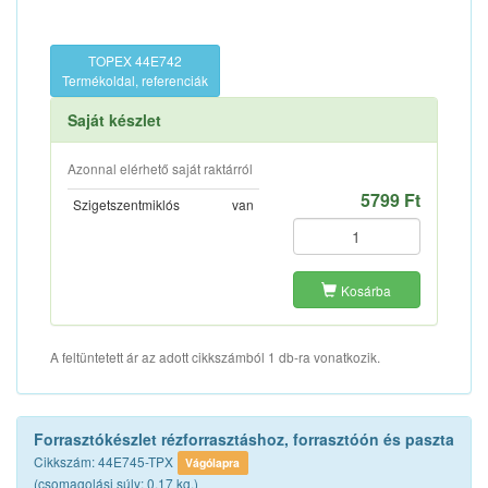
TOPEX 44E742
Termékoldal, referenciák
Saját készlet
Azonnal elérhető saját raktárról
5799 Ft
Szigetszentmiklós
van
Kosárba
A feltüntetett ár az adott cikkszámból 1 db-ra vonatkozik.
Forrasztókészlet rézforrasztáshoz, forrasztóón és paszta
Cikkszám: 44E745-TPX
Vágólapra
(csomagolási súly: 0.17 kg.)