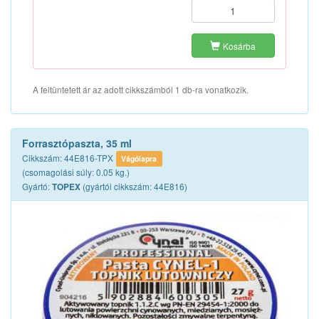
Kosárba
A feltüntetett ár az adott cikkszámból 1 db-ra vonatkozik.
Forrasztópaszta, 35 ml
Cikkszám: 44E816-TPX
Vágólapra
(csomagolási súly: 0.05 kg.)
Gyártó:
(gyártói cikkszám: 44E816)
TOPEX