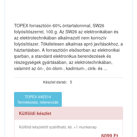
TOPEX forrasztóón 60% óntartalommal, SW26
folyósítószerrel, 100 g. Az SW26 az elektronikában és
az elektrotechnikában alkalmazott nem korrozív
folyósítószer. Tökéletesen alkalmas apró javításokhoz, a
háztartásban. A forrasztóón elsősorban az elektronikai
iparban, a standard elektronikus berendezések és
részegységek gyártásában, az elektrotechnikában,
valamint az ón-, ón-ólom-, kadmium-, cink- és ...
Készlet darab:
5
TOPEX 44E514
Termékoldal, referenciák
Külföldi készlet
Külföldi készletről szállítható, kb. +1 munkanap
6099 Ft