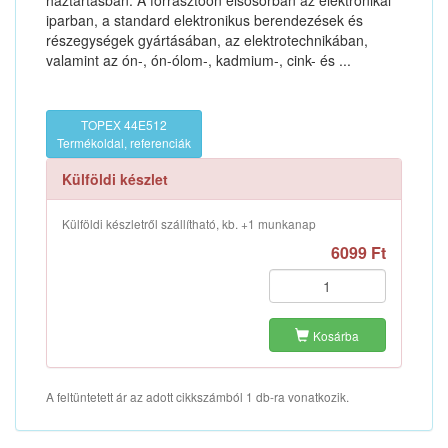
háztartásban. A forrasztóón elsősorban az elektronikai
iparban, a standard elektronikus berendezések és
részegységek gyártásában, az elektrotechnikában,
valamint az ón-, ón-ólom-, kadmium-, cink- és ...
TOPEX 44E512
Termékoldal, referenciák
Külföldi készlet
Külföldi készletről szállítható, kb. +1 munkanap
6099 Ft
Kosárba
A feltüntetett ár az adott cikkszámból 1 db-ra vonatkozik.