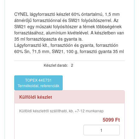
CYNEL lágyforrasztó készlet 60% óntartalmú, 1,5 mm
átmérőjű forrasztóónnal és SW21 folyósítószerrel. Az
SW21 egy műszaki folyósítószer a fémek többségének
forrasztásához, alumínium kivételével. A készletben van
35 ml forrasztópaszta és gyanta is.
Lágyforrasztó klt., forrasztóón és gyanta, forrasztóón
60% Sn, ?1,5 mm, SW21, 100 g, forrasztó gyanta 35 ml
Készlet darab:
2
TOPEX 44E731
Termékoldal, referenciák
Külföldi készlet
Külföldi készletről szállítható, kb. +7-12 munkanap
5099 Ft