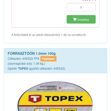
Kosárba
A feltüntetett ár az adott cikkszámból 1 db-ra vonatkozik.
FORRASZTÓÓN 1.0mm 100g
Cikkszám: 44E522-TPX
Vágólapra
(csomagolási súly: 1.00 kg.)
Gyártó:
(gyártói cikkszám: 44E522)
TOPEX