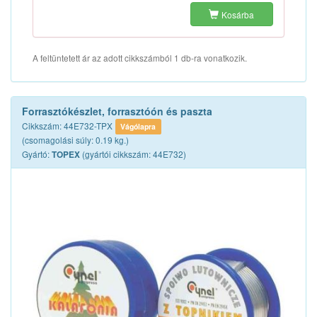
Kosárba
A feltüntetett ár az adott cikkszámból 1 db-ra vonatkozik.
Forrasztókészlet, forrasztóón és paszta
Cikkszám: 44E732-TPX
Vágólapra
(csomagolási súly: 0.19 kg.)
Gyártó:
(gyártói cikkszám: 44E732)
TOPEX