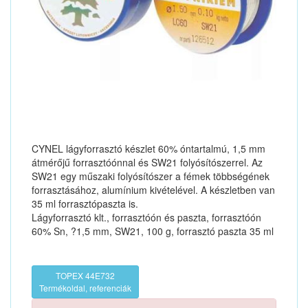
CYNEL lágyforrasztó készlet 60% óntartalmú, 1,5 mm
átmérőjű forrasztóónnal és SW21 folyósítószerrel. Az
SW21 egy műszaki folyósítószer a fémek többségének
forrasztásához, alumínium kivételével. A készletben van
35 ml forrasztópaszta is.
Lágyforrasztó klt., forrasztóón és paszta, forrasztóón
60% Sn, ?1,5 mm, SW21, 100 g, forrasztó paszta 35 ml
TOPEX 44E732
Termékoldal, referenciák