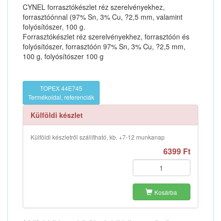
CYNEL forrasztókészlet réz szerelvényekhez,
forrasztóónnal (97% Sn, 3% Cu, ?2,5 mm, valamint
folyósítószer, 100 g.
Forrasztókészlet réz szerelvényekhez, forrasztóón és
folyósítószer, forrasztóón 97% Sn, 3% Cu, ?2,5 mm,
100 g, folyósítószer 100 g
TOPEX 44E745
Termékoldal, referenciák
Külföldi készlet
Külföldi készletről szállítható, kb. +7-12 munkanap
6399 Ft
Kosárba