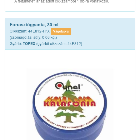
A feltüntetett ár az adott cikkszámból 1 db-ra vonatkozik.
Forrasztógyanta, 30 ml
Cikkszám: 44E812-TPX
Vágólapra
(csomagolási súly: 0.06 kg.)
Gyártó:
(gyártói cikkszám: 44E812)
TOPEX