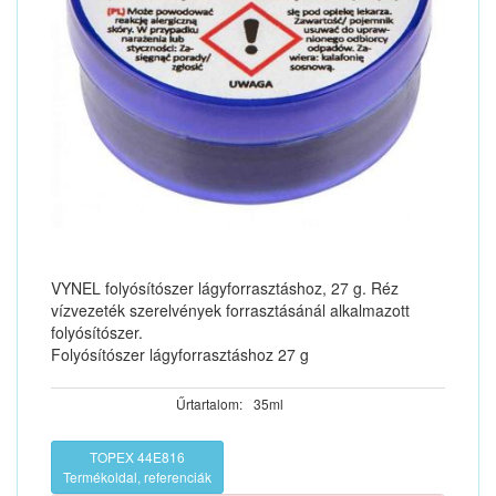
VYNEL folyósítószer lágyforrasztáshoz, 27 g. Réz
vízvezeték szerelvények forrasztásánál alkalmazott
folyósítószer.
Folyósítószer lágyforrasztáshoz 27 g
Űrtartalom:
35ml
TOPEX 44E816
Termékoldal, referenciák