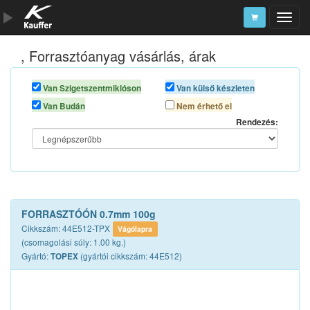
, Forrasztóanyag vásárlás, árak
Szerszámkatalógus
Kosár
Van Szigetszentmiklóson
Van külső készleten
Van Budán
Nem érhető el
Alkatrészek
Rendezés:
FORRASZTÓÓN 0.7mm 100g
Cikkszám: 44E512-TPX
Vágólapra
(csomagolási súly: 1.00 kg.)
Gyártó:
(gyártói cikkszám: 44E512)
TOPEX