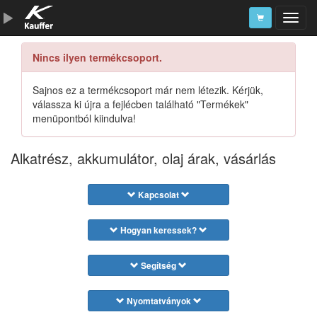
Nincs ilyen termékcsoport.
Szerszámkatalógus
Kosár
Sajnos ez a termékcsoport már nem létezik. Kérjük,
válassza ki újra a fejlécben található "Termékek"
Alkatrészek
menüpontból kiindulva!
Alkatrész, akkumulátor, olaj árak, vásárlás
Kapcsolat
Hogyan keressek?
Segítség
Nyomtatványok