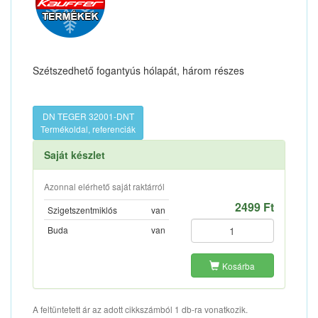
Szétszedhető fogantyús hólapát, három részes
DN TEGER 32001-DNT
Termékoldal, referenciák
Saját készlet
Azonnal elérhető saját raktárról
2499 Ft
Szigetszentmiklós
van
Buda
van
Kosárba
A feltüntetett ár az adott cikkszámból 1 db-ra vonatkozik.