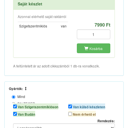
Saját készlet
Azonnal elérhető saját raktárról
7990 Ft
Szigetszentmiklós
van
Kosárba
A feltüntetett ár az adott cikkszámból 1 db-ra vonatkozik.
Gyártók:
Mind
DN TEGER
Van Szigetszentmiklóson
Van külső készleten
MAX
Van Budán
Nem érhető el
Rendezés: