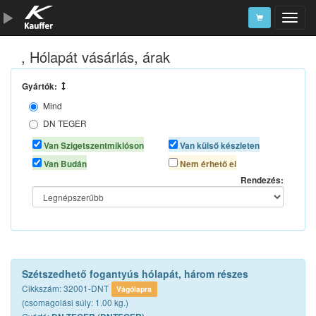
, Hólapát vásárlás, árak
Szerszámkatalógus
Kosár
Gyártók:
Mind
Alkatrészek
DN TEGER
MAX
Van Szigetszentmiklóson
Van külső készleten
Van Budán
Nem érhető el
Rendezés:
Szétszedhető fogantyús hólapát, három részes
Cikkszám: 32001-DNT
Vágólapra
(csomagolási súly: 1.00 kg.)