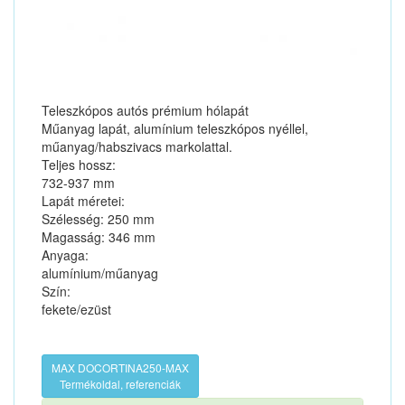
Teleszkópos autós prémium hólapát
Műanyag lapát, alumínium teleszkópos nyéllel,
műanyag/habszivacs markolattal.
Teljes hossz:
732-937 mm
Lapát méretei:
Szélesség: 250 mm
Magasság: 346 mm
Anyaga:
alumínium/műanyag
Szín:
fekete/ezüst
MAX DOCORTINA250-MAX
Termékoldal, referenciák