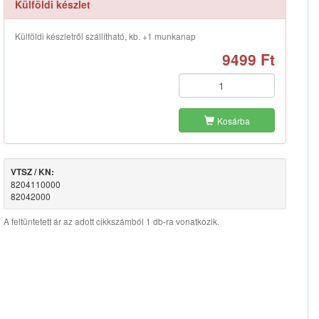
Külföldi készlet
Külföldi készletről szállítható, kb. +1 munkanap
9499 Ft
Kosárba
VTSZ / KN:
8204110000
82042000
A feltüntetett ár az adott cikkszámból 1 db-ra vonatkozik.