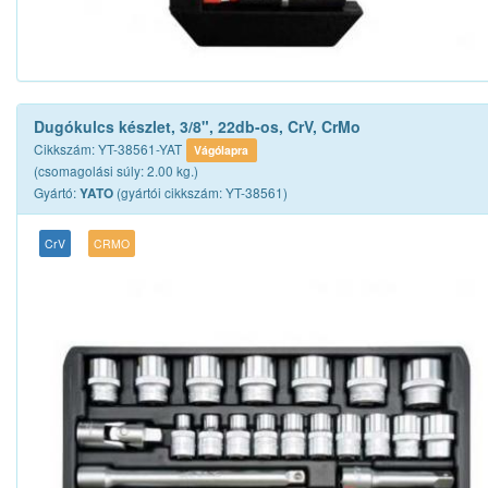
Dugókulcs készlet, 3/8", 22db-os, CrV, CrMo
Cikkszám: YT-38561-YAT
Vágólapra
(csomagolási súly: 2.00 kg.)
Gyártó:
(gyártói cikkszám: YT-38561)
YATO
CrV
CRMO