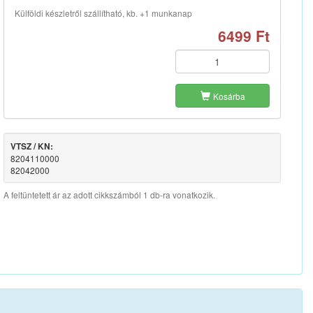
Külföldi készletről szállítható, kb. +1 munkanap
6499 Ft
Kosárba
VTSZ / KN:
8204110000
82042000
A feltüntetett ár az adott cikkszámból 1 db-ra vonatkozik.