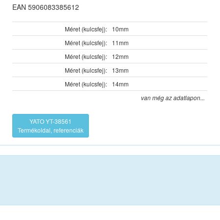
EAN 5906083385612
Méret (kulcsfej):
10mm
Méret (kulcsfej):
11mm
Méret (kulcsfej):
12mm
Méret (kulcsfej):
13mm
Méret (kulcsfej):
14mm
van még az adatlapon...
YATO YT-38561
Termékoldal, referenciák