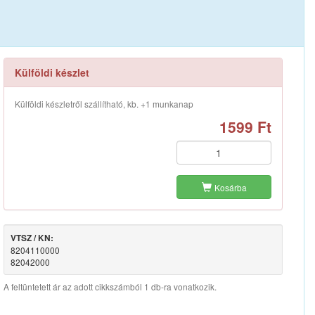
Külföldi készlet
Külföldi készletről szállítható, kb. +1 munkanap
1599 Ft
Kosárba
VTSZ / KN:
8204110000
82042000
A feltüntetett ár az adott cikkszámból 1 db-ra vonatkozik.