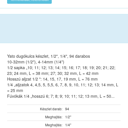
Yato dugókulcs készlet, 1/2", 1/4", 94 darabos
10-32mm (1/2"), 4-14mm (1/4")
1/2 sapka „10; 11; 12; 13; 14; 15; 16; 17; 18; 19; 20; 21; 22;
23; 24 mm, L = 38 mm; 27; 30; 32 mm, L = 42 mm
Hosszú aljzat 1/2 ": 14, 15, 17, 19 mm, L = 76 mm
1/4 „aljzatok 4, 4,5, 5, 5,5, 6, 7, 8, 9, 10, 11; 12; 13; 14 mm, L
= 25 mm
Fúvókák 1/4 „hosszú 6; 7; 8; 9; 10; 11; 12; 13 mm, L = 50...
Készlet darab:
94
Meghajtás:
1/2"
Meghajtás:
1/4"