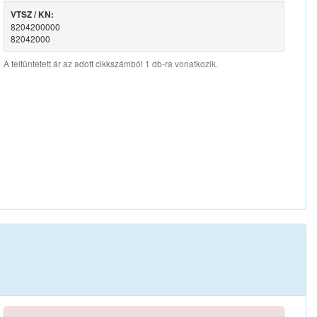
VTSZ / KN:
8204200000
82042000
A feltüntetett ár az adott cikkszámból 1 db-ra vonatkozik.