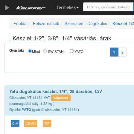
Termékek
Főoldal
Felszerelések
Szerszám - Dugókulcs
Készlet 1/2
Szerszámkatalógus
Kosár
, Készlet 1/2", 3/8", 1/4" vásárlás, árak
Alkatrészek
Gyártók:
Mind
SW STAHL
YATO
1
2
Yato dugókulcs készlet, 1/4", 25 darabos, CrV
Cikkszám: YT-14461-YAT
Vágólapra
(csomagolási súly: 1.35 kg.)
Gyártó:
(gyártói cikkszám: YT-14461)
YATO
CrV
CRMO
72T