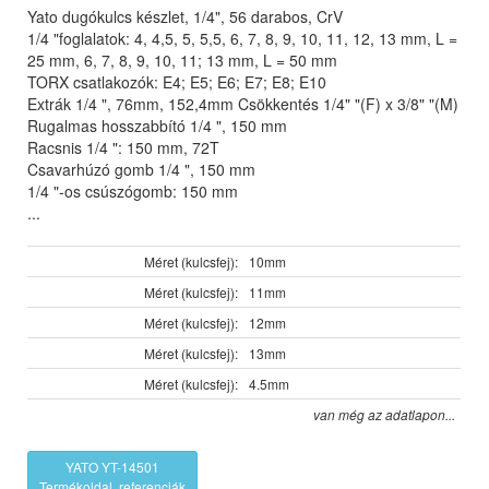
Yato dugókulcs készlet, 1/4", 56 darabos, CrV
1/4 "foglalatok: 4, 4,5, 5, 5,5, 6, 7, 8, 9, 10, 11, 12, 13 mm, L =
25 mm, 6, 7, 8, 9, 10, 11; 13 mm, L = 50 mm
TORX csatlakozók: E4; E5; E6; E7; E8; E10
Extrák 1/4 ", 76mm, 152,4mm Csökkentés 1/4" "(F) x 3/8" "(M)
Rugalmas hosszabbító 1/4 ", 150 mm
Racsnis 1/4 ": 150 mm, 72T
Csavarhúzó gomb 1/4 ", 150 mm
1/4 "-os csúszógomb: 150 mm
...
Méret (kulcsfej):
10mm
Méret (kulcsfej):
11mm
Méret (kulcsfej):
12mm
Méret (kulcsfej):
13mm
Méret (kulcsfej):
4.5mm
van még az adatlapon...
YATO YT-14501
Termékoldal, referenciák