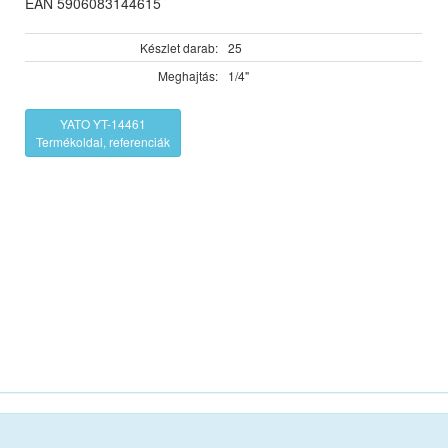
EAN 5906083144615
Készlet darab:
25
Meghajtás:
1/4"
YATO YT-14461
Termékoldal, referenciák