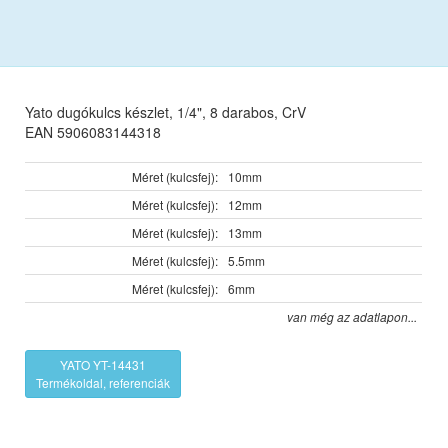
Yato dugókulcs készlet, 1/4", 8 darabos, CrV
EAN 5906083144318
Méret (kulcsfej):
10mm
Méret (kulcsfej):
12mm
Méret (kulcsfej):
13mm
Méret (kulcsfej):
5.5mm
Méret (kulcsfej):
6mm
van még az adatlapon...
YATO YT-14431
Termékoldal, referenciák