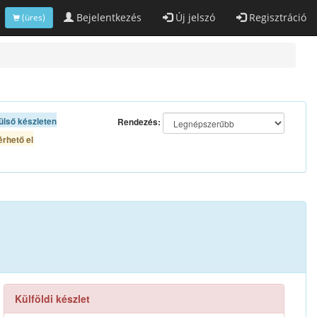
Bejelentkezés
Új jelszó
Regisztráció
(üres)
ülső készleten
Rendezés:
rhető el
Külföldi készlet