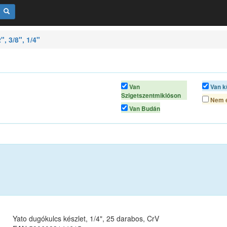
", 3/8", 1/4"
Van
Van k
Szigetszentmiklóson
Nem é
Van Budán
Yato dugókulcs készlet, 1/4", 25 darabos, CrV