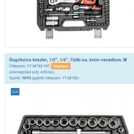
Dugókulcs készlet, 1/2", 1/4", 72db-os, króm vanádium, M
Cikkszám: YT-38782-YAT
Vágólapra
(csomagolási súly: 4.63 kg.)
Gyártó:
(gyártói cikkszám: YT-38782)
YATO
CrV