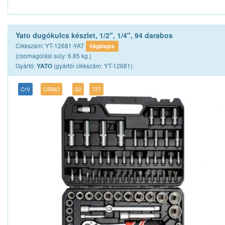
Yato dugókulcs készlet, 1/2", 1/4", 94 darabos
Cikkszám: YT-12681-YAT
Vágólapra
(csomagolási súly: 6.85 kg.)
Gyártó:
(gyártói cikkszám: YT-12681)
YATO
CrV
CRMO
S2
72T