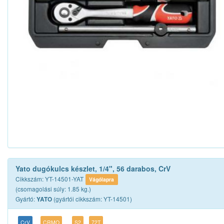
Yato dugókulcs készlet, 1/4", 56 darabos, CrV
Cikkszám: YT-14501-YAT
Vágólapra
(csomagolási súly: 1.85 kg.)
Gyártó:
(gyártói cikkszám: YT-14501)
YATO
CrV
CRMO
S2
72T