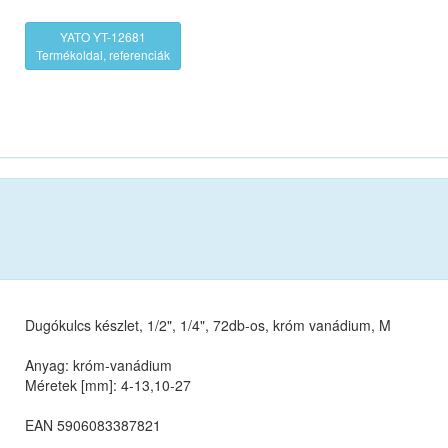
YATO YT-12681
Termékoldal, referenciák
Dugókulcs készlet, 1/2", 1/4", 72db-os, króm vanádium, M
Anyag: króm-vanádium
Méretek [mm]: 4-13,10-27
EAN 5906083387821