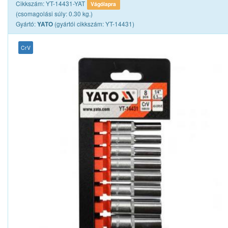
Cikkszám: YT-14431-YAT
Vágólapra
(csomagolási súly: 0.30 kg.)
Gyártó:
(gyártói cikkszám: YT-14431)
YATO
CrV