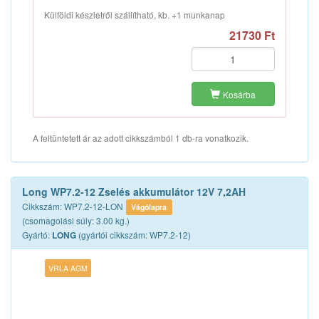
Külföldi készletről szállítható, kb. +1 munkanap
21730 Ft
Kosárba
A feltüntetett ár az adott cikkszámból 1 db-ra vonatkozik.
Long WP7.2-12 Zselés akkumulátor 12V 7,2AH
Cikkszám: WP7.2-12-LON
Vágólapra
(csomagolási súly: 3.00 kg.)
Gyártó:
(gyártói cikkszám: WP7.2-12)
LONG
VRLA AGM