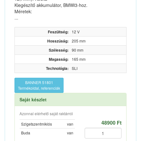
Kiegészítő akkumulátor, BMWi3-hoz.
Méretek:
...
Feszültség:
12 V
Hosszúság:
205 mm
Szélesség:
90 mm
Magasság:
165 mm
Technológia:
SLI
BANNER 51801
Termékoldal, referenciák
Saját készlet
Azonnal elérhető saját raktárról
48900 Ft
Szigetszentmiklós
van
Buda
van