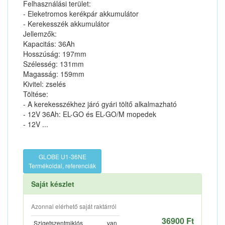
Felhasználási terület:
- Eleketromos kerékpár akkumulátor
- Kerekesszék akkumulátor
Jellemzők:
Kapacitás: 36Ah
Hosszúság: 197mm
Szélesség: 131mm
Magasság: 159mm
Kivitel: zselés
Töltése:
- A kerekesszékhez járó gyári töltő alkalmazható
- 12V 36Ah: EL-GO és EL-GO/M mopedek
- 12V ...
GLOBE U1-36NE
Termékoldal, referenciák
Saját készlet
Azonnal elérhető saját raktárról
36900 Ft
Szigetszentmiklós
van