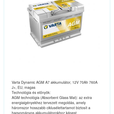
Varta Dynamic AGM A7 akkumulátor, 12V 70Ah 760A
J+, EU, magas
Technológia és előnyök:
AGM technológia (Absorbent Glass Mat): az extra
energiaigényekhez tervezett megoldás, amely
háromszor hosszabb ciklusélettartamot biztosít a
hagyományos akkumulátorokhoz képest