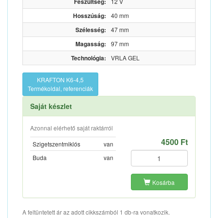
Feszültség:
12 V
Hosszúság:
40 mm
Szélesség:
47 mm
Magasság:
97 mm
Technológia:
VRLA GEL
KRAFTON K6-4,5
Termékoldal, referenciák
Saját készlet
Azonnal elérhető saját raktárról
4500 Ft
Szigetszentmiklós
van
Buda
van
Kosárba
A feltüntetett ár az adott cikkszámból 1 db-ra vonatkozik.