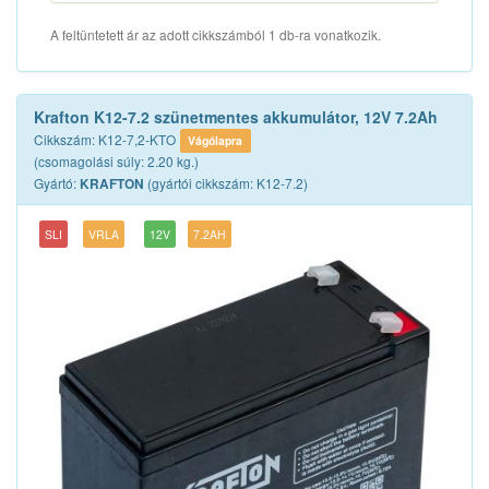
A feltüntetett ár az adott cikkszámból 1 db-ra vonatkozik.
Krafton K12-7.2 szünetmentes akkumulátor, 12V 7.2Ah
Cikkszám: K12-7,2-KTO
Vágólapra
(csomagolási súly: 2.20 kg.)
Gyártó:
(gyártói cikkszám: K12-7.2)
KRAFTON
SLI
VRLA
12V
7.2AH