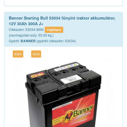
Banner Starting Bull 53034 fűnyíró traktor akkumulátor,
12V 30Ah 300A J+
Cikkszám: 53034-BAN
Vágólapra
(csomagolási súly: 50.00 kg.)
Gyártó:
(gyártói cikkszám: 53034)
BANNER
30AH
300A