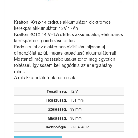
Krafton KC12-14 ciklikus akkumulátor, elektromos
kerékpár akkumulátor, 12V 17Ah
Krafton KC12-14 VRLA ciklikus akkumulátor, elektromos
kerékpárhoz, gondozásmentes.
Fedezze fel az elektromos biciklizés teljesen új
dimenzióját az új, magas kapacitású akkumulátorral!
Mostantól még hosszabb utakat tehet meg egyetlen
töltéssel, így sosem kell aggódnia az energiahiány
miatt.
A mi akkumulátorunk nem csak...
Feszültség:
12 V
Hosszúság:
151 mm
Szélesség:
99 mm
Magasság:
98 mm
Technológia:
VRLA AGM