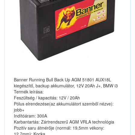
Banner Running Bull Back Up AGM 51801 AUX18L
kiegészítő, backup akkumulátor, 12V 20Ah J+, BMW i3
Termék leírása:
Feszültség / kapacitás: 12V / 20Ah
Pólus elrendezése(az akkumulátort szemből nézve):
jobb+
Indítóáram: 300A
Karbantartás: Zártrendszerű AGM VRLA technológia
Pozitív saru átmérője (normál: 19,5mm vékony:
12,7mm): Kocka