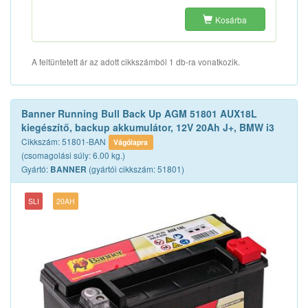
Kosárba
A feltüntetett ár az adott cikkszámból 1 db-ra vonatkozik.
Banner Running Bull Back Up AGM 51801 AUX18L
kiegészítő, backup akkumulátor, 12V 20Ah J+, BMW i3
Cikkszám: 51801-BAN
Vágólapra
(csomagolási súly: 6.00 kg.)
Gyártó:
(gyártói cikkszám: 51801)
BANNER
SLI
20AH