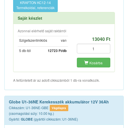
KRAFTON KC12-14
Termékoldal, referenciák
Saját készlet
Azonnal elérhető saját raktárról
13040 Ft
Szigetszentmiklós
van
5 db-tól
12723 Ft/db
Kosárba
A feltüntetett ár az adott cikkszámból 1 db-ra vonatkozik.
Globe U1-36NE Kerekesszék akkumulátor 12V 36Ah
Cikkszám: U1-36NE-GBE
Vágólapra
(csomagolási súly: 10.00 kg.)
Gyártó:
(gyártói cikkszám: U1-36NE)
GLOBE