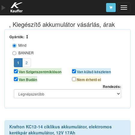
, Kiegészítő akkumulátor vásárlás, árak
Szerszámkatalógus
Kosár
Gyártók:
Mind
Alkatrészek
BANNER
CSB
1
2
EXIDE
Van Szigetszentmiklóson
Van külső készleten
GLOBE
Van Budán
Nem érhető el
KRAFTON
Rendezés:
LEAFTRON
LONG
RITAR
TITAN ENERGY
UPS-POWER
Krafton KC12-14 ciklikus akkumulátor, elektromos
VARTA
kerékpár akkumulátor, 12V 17Ah