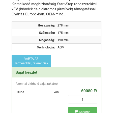
Kiemelkedő megbízhatóság Start-Stop rendszerekkel,
xEV (hibridek és elektromos járművek) támogatással
Gyártás Europe‑ban, OEM-minő...
Hosszúság:
278 mm
Szélesség:
175 mm
Magasság:
190 mm
Technológia:
AGM
VARTA A7
Termékoldal, referenciák
Saját készlet
Azonnal elérhető saját raktárról
69080 Ft
Buda
van
Kosárba