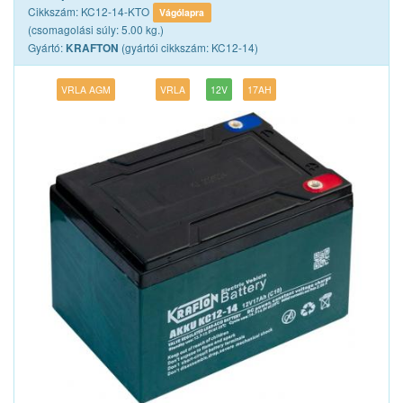
Cikkszám: KC12-14-KTO
Vágólapra
(csomagolási súly: 5.00 kg.)
Gyártó:
(gyártói cikkszám: KC12-14)
KRAFTON
VRLA AGM
VRLA
12V
17AH