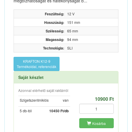
megbízhatóságát és hatékonyságát b...
Feszültség:
12 V
Hosszúság:
151 mm
Szélesség:
65 mm
Magasság:
94 mm
Technológia:
SLI
KRAFTON K12-9
Termékoldal, referenciák
Saját készlet
Azonnal elérhető saját raktárról
10900 Ft
Szigetszentmiklós
van
5 db-tól
10450 Ft/db
Kosárba