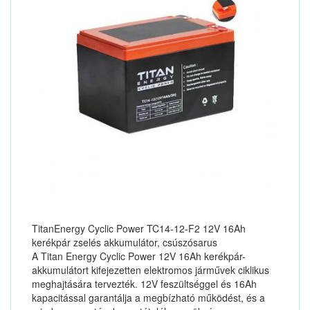
TitanEnergy Cyclic Power TC14-12-F2 12V 16Ah
kerékpár zselés akkumulátor, csúszósarus
A Titan Energy Cyclic Power 12V 16Ah kerékpár-
akkumulátort kifejezetten elektromos járművek ciklikus
meghajtására tervezték. 12V feszültséggel és 16Ah
kapacitással garantálja a megbízható működést, és a