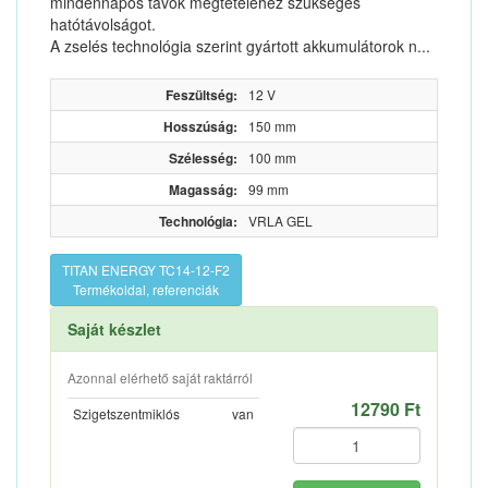
mindennapos távok megtételéhez szükséges
hatótávolságot.
A zselés technológia szerint gyártott akkumulátorok n...
Feszültség:
12 V
Hosszúság:
150 mm
Szélesség:
100 mm
Magasság:
99 mm
Technológia:
VRLA GEL
TITAN ENERGY TC14-12-F2
Termékoldal, referenciák
Saját készlet
Azonnal elérhető saját raktárról
12790 Ft
Szigetszentmiklós
van