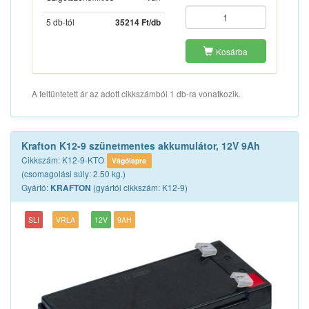
5 db-tól
35214 Ft/db
Kosárba
A feltüntetett ár az adott cikkszámból 1 db-ra vonatkozik.
Krafton K12-9 szünetmentes akkumulátor, 12V 9Ah
Cikkszám: K12-9-KTO
Vágólapra
(csomagolási súly: 2.50 kg.)
Gyártó:
(gyártói cikkszám: K12-9)
KRAFTON
SLI
VRLA
12V
9AH