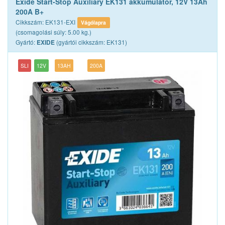
Exide Start-Stop Auxiliary EK131 akkumulátor, 12V 13Ah
200A B+
Cikkszám: EK131-EXI
Vágólapra
(csomagolási súly: 5.00 kg.)
Gyártó:
(gyártói cikkszám: EK131)
EXIDE
SLI
12V
13AH
200A