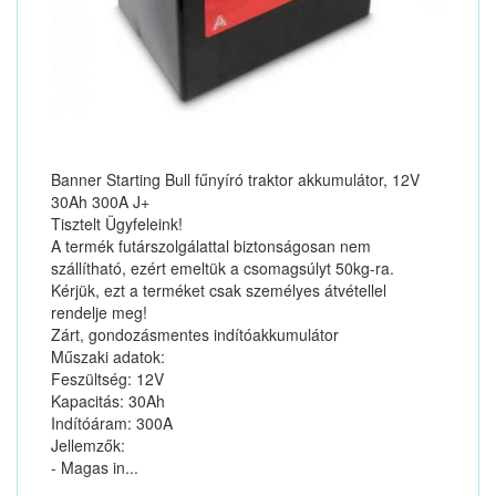
Banner Starting Bull fűnyíró traktor akkumulátor, 12V
30Ah 300A J+
Tisztelt Ügyfeleink!
A termék futárszolgálattal biztonságosan nem
szállítható, ezért emeltük a csomagsúlyt 50kg-ra.
Kérjük, ezt a terméket csak személyes átvétellel
rendelje meg!
Zárt, gondozásmentes indítóakkumulátor
Műszaki adatok:
Feszültség: 12V
Kapacitás: 30Ah
Indítóáram: 300A
Jellemzők:
- Magas in...