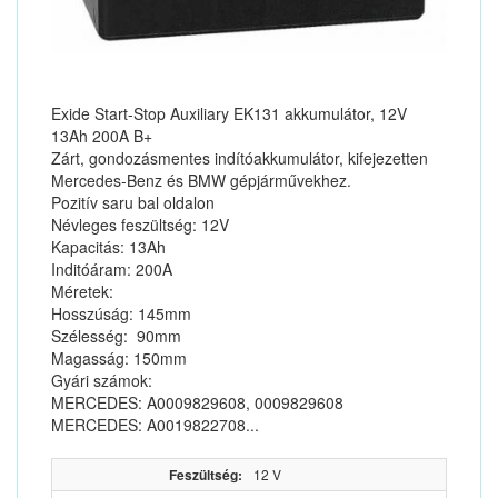
Exide Start-Stop Auxiliary EK131 akkumulátor, 12V
13Ah 200A B+
Zárt, gondozásmentes indítóakkumulátor, kifejezetten
Mercedes-Benz és BMW gépjárművekhez.
Pozitív saru bal oldalon
Névleges feszültség: 12V
Kapacitás: 13Ah
Inditóáram: 200A
Méretek:
Hosszúság: 145mm
Szélesség: 90mm
Magasság: 150mm
Gyári számok:
MERCEDES: A0009829608, 0009829608
MERCEDES: A0019822708...
Feszültség:
12 V