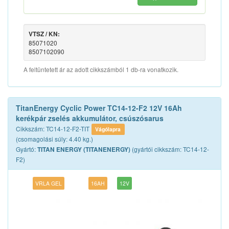
VTSZ / KN:
85071020
8507102090
A feltüntetett ár az adott cikkszámból 1 db-ra vonatkozik.
TitanEnergy Cyclic Power TC14-12-F2 12V 16Ah
kerékpár zselés akkumulátor, csúszósarus
Cikkszám: TC14-12-F2-TIT
Vágólapra
(csomagolási súly: 4.40 kg.)
Gyártó:
(gyártói cikkszám: TC14-12-
TITAN ENERGY (TITANENERGY)
F2)
VRLA GEL
16AH
12V