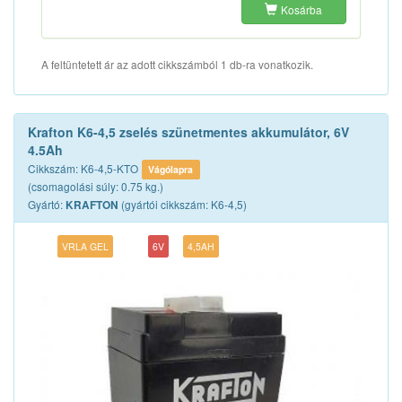
Kosárba
A feltüntetett ár az adott cikkszámból 1 db-ra vonatkozik.
Krafton K6-4,5 zselés szünetmentes akkumulátor, 6V
4.5Ah
Cikkszám: K6-4,5-KTO
Vágólapra
(csomagolási súly: 0.75 kg.)
Gyártó:
(gyártói cikkszám: K6-4,5)
KRAFTON
VRLA GEL
6V
4,5AH