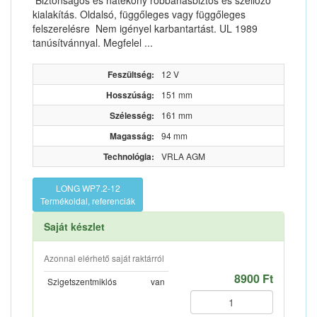
Biztonságos és hatékony robbanásbiztos és szellőző
kialakítás. Oldalsó, függőleges vagy függőleges
felszerelésre Nem igényel karbantartást. UL 1989
tanúsítvánnyal. Megfelel ...
Feszültség:
12 V
Hosszúság:
151 mm
Szélesség:
161 mm
Magasság:
94 mm
Technológia:
VRLA AGM
LONG WP7.2-12
Termékoldal, referenciák
Saját készlet
Azonnal elérhető saját raktárról
8900 Ft
Szigetszentmiklós
van