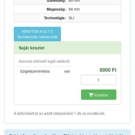
Szélesség:
65 mm
Magasság:
94 mm
Technológia:
SLI
KRAFTON K12-7.2
Termékoldal, referenciák
Saját készlet
Azonnal elérhető saját raktárról
8900 Ft
Szigetszentmiklós
van
Kosárba
A feltüntetett ár az adott cikkszámból 1 db-ra vonatkozik.