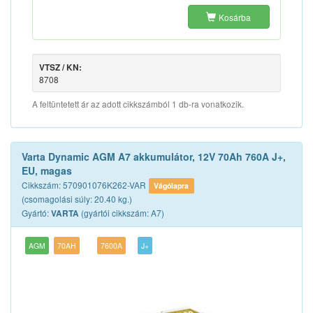
Kosárba
VTSZ / KN:
8708
A feltüntetett ár az adott cikkszámból 1 db-ra vonatkozik.
Varta Dynamic AGM A7 akkumulátor, 12V 70Ah 760A J+,
EU, magas
Cikkszám: 570901076K262-VAR
Vágólapra
(csomagolási súly: 20.40 kg.)
Gyártó:
(gyártói cikkszám: A7)
VARTA
AGM
70AH
7600A
J+