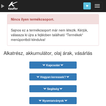
Nincs ilyen termékcsoport.
Szerszámkatalógus
Kosár
Sajnos ez a termékcsoport már nem létezik. Kérjük,
válassza ki újra a fejlécben található "Termékek"
Alkatrészek
menüpontból kiindulva!
Alkatrész, akkumulátor, olaj árak, vásárlás
Kapcsolat
Hogyan keressek?
Segítség
Nyomtatványok