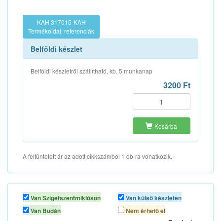
KAH 317015-KAH
Termékoldal, referenciák
Belföldi készlet
Belföldi készletről szállítható, kb. 5 munkanap
3200 Ft
Kosárba
A feltüntetett ár az adott cikkszámból 1 db-ra vonatkozik.
Van Szigetszentmiklóson
Van külső készleten
Van Budán
Nem érhető el