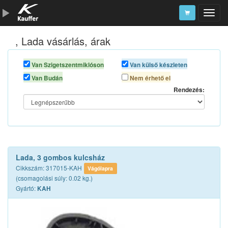
, Lada vásárlás, árak
Szerszámkatalógus
Kosár
Van Szigetszentmiklóson
Van külső készleten
Van Budán
Nem érhető el
Alkatrészek
Rendezés:
Lada, 3 gombos kulcsház
Cikkszám: 317015-KAH
Vágólapra
(csomagolási súly: 0.02 kg.)
Gyártó:
KAH