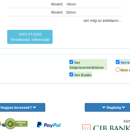
Átmérő:
18mm
Átmérő:
20mm
van még az adatlapon...
YATO YT-3259
Termékoldal, referenciák
Van
Van k
Szigetszentmiklóson
Nem é
Van Budán
Hogyan keressek?
Segítség
Kárt