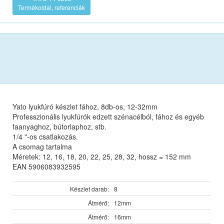
Termékoldal, referenciák
Yato lyukfúró készlet fához, 8db-os, 12-32mm
Professzionális lyukfúrók edzett szénacélból, fához és egyéb
faanyaghoz, bútorlaphoz, stb.
1/4 "-os csatlakozás.
A csomag tartalma
Méretek: 12, 16, 18, 20, 22, 25, 28, 32, hossz = 152 mm
EAN 5906083932595
Készlet darab:
8
Átmérő:
12mm
Átmérő:
16mm