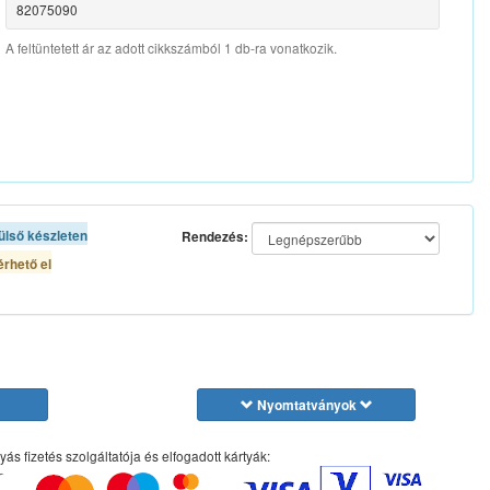
82075090
A feltüntetett ár az adott cikkszámból 1 db-ra vonatkozik.
ülső készleten
Rendezés:
rhető el
Nyomtatványok
yás fizetés szolgáltatója és elfogadott kártyák: