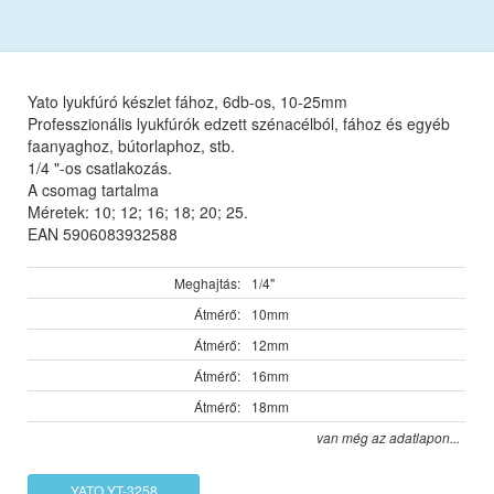
Yato lyukfúró készlet fához, 6db-os, 10-25mm
Professzionális lyukfúrók edzett szénacélból, fához és egyéb
faanyaghoz, bútorlaphoz, stb.
1/4 "-os csatlakozás.
A csomag tartalma
Méretek: 10; 12; 16; 18; 20; 25.
EAN 5906083932588
Meghajtás:
1/4"
Átmérő:
10mm
Átmérő:
12mm
Átmérő:
16mm
Átmérő:
18mm
van még az adatlapon...
YATO YT-3258