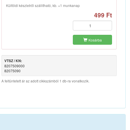
Külföldi készletről szállítható, kb. +1 munkanap
499 Ft
Kosárba
VTSZ / KN:
8207509000
82075090
A feltüntetett ár az adott cikkszámból 1 db-ra vonatkozik.