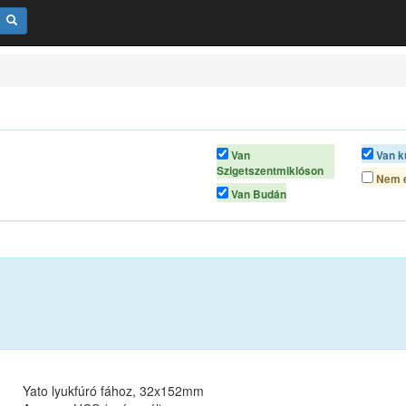
Van
Van k
Szigetszentmiklóson
Nem é
Van Budán
Yato lyukfúró fához, 32x152mm