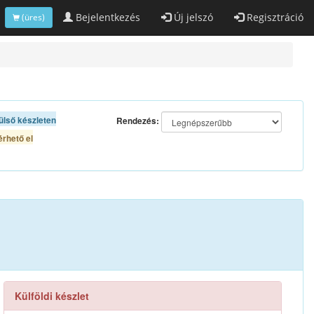
Bejelentkezés
Új jelszó
Regisztráció
(üres)
ülső készleten
Rendezés:
rhető el
Külföldi készlet