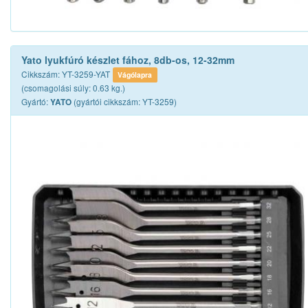
Yato lyukfúró készlet fához, 8db-os, 12-32mm
Cikkszám: YT-3259-YAT
Vágólapra
(csomagolási súly: 0.63 kg.)
Gyártó:
(gyártói cikkszám: YT-3259)
YATO