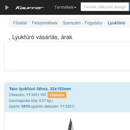
Termékek
Főoldal
Felszerelések
Szerszám - Fogyóáru
Lyukfúró
Szerszámkatalógus
Kosár
, Lyukfúró vásárlás, árak
Alkatrészek
Yato lyukfúró fához, 32x152mm
Cikkszám: YT-3251-YAT
Vágólapra
(csomagolási súly: 0.07 kg.)
Gyártó:
(gyártói cikkszám: YT-3251)
YATO