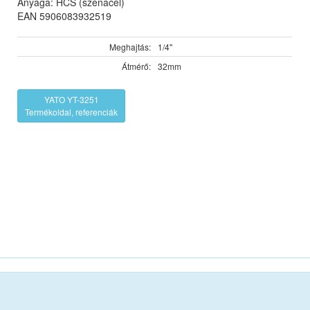
Anyaga: HCS (szénacél)
EAN 5906083932519
Meghajtás:
1/4"
Átmérő:
32mm
YATO YT-3251
Termékoldal, referenciák