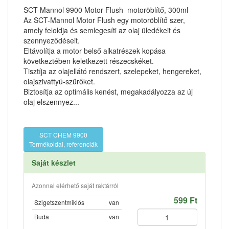
SCT-Mannol 9900 Motor Flush motoröblítő, 300ml
Az SCT-Mannol Motor Flush egy motoröblítő szer,
amely feloldja és semlegesíti az olaj üledékeit és
szennyeződéseit.
Eltávolítja a motor belső alkatrészek kopása
következtében keletkezett részecskéket.
Tisztíja az olajellátó rendszert, szelepeket, hengereket,
olajszivattyú-szűrőket.
Biztosítja az optimális kenést, megakadályozza az új
olaj elszennyez...
SCT CHEM 9900
Termékoldal, referenciák
Saját készlet
Azonnal elérhető saját raktárról
599 Ft
Szigetszentmiklós
van
Buda
van