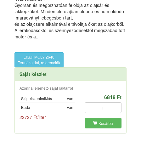
Gyorsan és megbízhatóan feloldja az olajsár és
lakképzőket. Mindenféle olajban oldódó és nem oldódó
maradványt lebegésben tart,
és az olajcsere alkalmával eltávolítja őket az olajkörből.
A lerakódásoktól és szennyeződésektől megszabadított
motor és a...
LIQUI MOLY 2640
Termékoldal, referenciák
Saját készlet
Azonnal elérhető saját raktárról
6818 Ft
Szigetszentmiklós
van
Buda
van
22727 Ft/liter
Kosárba