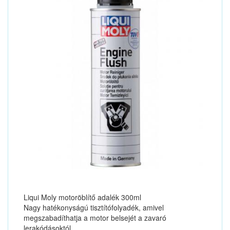
Liqui Moly motoröblítő adalék 300ml
Nagy hatékonyságú tisztítófolyadék, amivel
megszabadíthatja a motor belsejét a zavaró
lerakódásoktól.