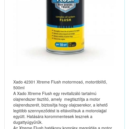
Xado 42301 Xtreme Flush motormosó, motoröblítő,
500ml
A Xado Xtreme Flush egy revitalizáló tartalmú
olajrendszer tisztító, amely megtisztítja a motor
olajrendszerét, biztosítja hogy olajcserekor, a lehető
legtöbb szennyeződést is eltávolítsuk a motorolajjal
együtt. Hatására korommentesek lesznek a
dugattyúgyűrűk.
Az Xtreme Flush hatékony komplex megoldás a motor