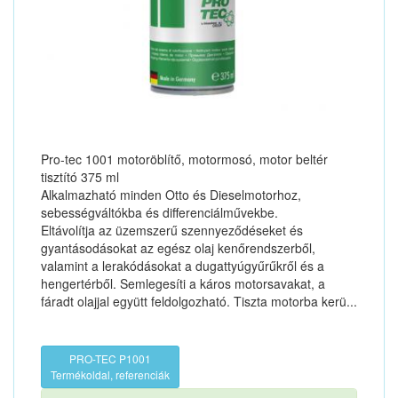
Pro-tec 1001 motoröblítő, motormosó, motor beltér
tisztító 375 ml
Alkalmazható minden Otto és Dieselmotorhoz,
sebességváltókba és differenciálművekbe.
Eltávolítja az üzemszerű szennyeződéseket és
gyantásodásokat az egész olaj kenőrendszerből,
valamint a lerakódásokat a dugattyúgyűrűkről és a
hengertérből. Semlegesíti a káros motorsavakat, a
fáradt olajjal együtt feldolgozható. Tiszta motorba kerü...
PRO-TEC P1001
Termékoldal, referenciák