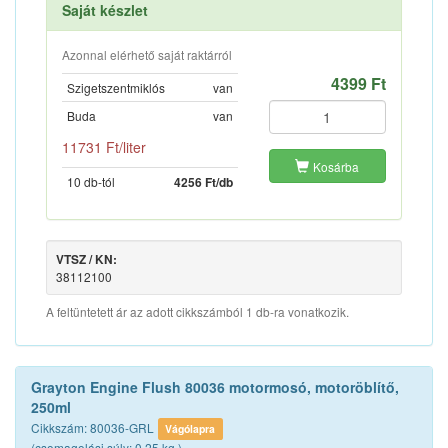
Saját készlet
Azonnal elérhető saját raktárról
4399 Ft
Szigetszentmiklós
van
Buda
van
11731 Ft/liter
Kosárba
10 db-tól
4256 Ft/db
VTSZ / KN:
38112100
A feltüntetett ár az adott cikkszámból 1 db-ra vonatkozik.
Grayton Engine Flush 80036 motormosó, motoröblítő,
250ml
Cikkszám: 80036-GRL
Vágólapra
(csomagolási súly: 0.25 kg.)