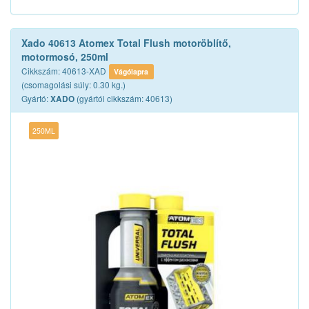
Xado 40613 Atomex Total Flush motoröblítő,
motormosó, 250ml
Cikkszám: 40613-XAD
Vágólapra
(csomagolási súly: 0.30 kg.)
Gyártó:
(gyártói cikkszám: 40613)
XADO
250ML