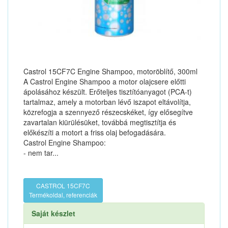
Castrol 15CF7C Engine Shampoo, motoröblítő, 300ml
A Castrol Engine Shampoo a motor olajcsere előtti
ápolásához készült. Erőteljes tisztítóanyagot (PCA-t)
tartalmaz, amely a motorban lévő iszapot eltávolítja,
közrefogja a szennyező részecskéket, így elősegítve
zavartalan kiürülésüket, továbbá megtisztítja és
előkészíti a motort a friss olaj befogadására.
Castrol Engine Shampoo:
- nem tar...
CASTROL 15CF7C
Termékoldal, referenciák
Saját készlet