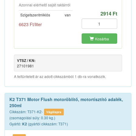
Azonnal elérhető saját raktárról
2914 Ft
Szigetszentmiklós
van
6623 Ft/liter
Kosárba
VTSZ / KN:
27101981
A feltüntetett ár az adott cikkszámból 1 db-ra vonatkozik.
K2 T371 Motor Flush motoröblítő, motortisztító adalék,
250ml
Cikkszám: T371-K2-
Vágólapra
(csomagolási súly: 0.30 kg.)
Gyártó:
(gyártói cikkszám: T371)
K2