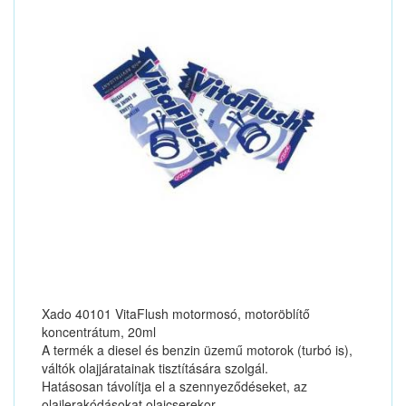
Xado 40101 VitaFlush motormosó, motoröblítő
koncentrátum, 20ml
A termék a diesel és benzin üzemű motorok (turbó is),
váltók olajjáratainak tisztítására szolgál.
Hatásosan távolítja el a szennyeződéseket, az
olajlerakódásokat olajcserekor.