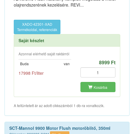
olajrendszerének kezelésére. REVI...
XADO 42301-XAD
Termékoldal, referenciák
Saját készlet
Azonnal elérhető saját raktárról
8999 Ft
Buda
van
17998 Ft/liter
Kosárba
A feltüntetett ár az adott cikkszámból 1 db-ra vonatkozik.
SCT-Mannol 9900 Motor Flush motoröblítő, 350ml