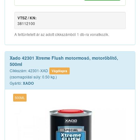
VTSZ / KN:
38112100
A feltüntetett ár az adott cikkszámból 1 db-ra vonatkozik.
Xado 42301 Xtreme Flush motormosó, motoröblítő,
500ml
Cikkszám: 42301-XAD
Vágólapra
(csomagolási súly: 0.50 kg.)
Gyártó:
XADO
500ML