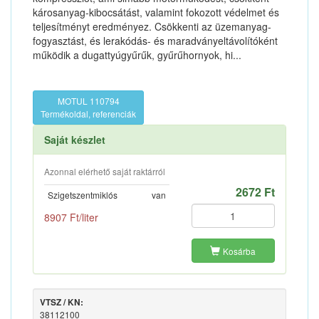
károsanyag-kibocsátást, valamint fokozott védelmet és
teljesítményt eredményez. Csökkenti az üzemanyag-
fogyasztást, és lerakódás- és maradványeltávolítóként
működik a dugattyúgyűrűk, gyűrűhornyok, hi...
MOTUL 110794
Termékoldal, referenciák
Saját készlet
Azonnal elérhető saját raktárról
2672 Ft
Szigetszentmiklós
van
8907 Ft/liter
Kosárba
VTSZ / KN:
38112100