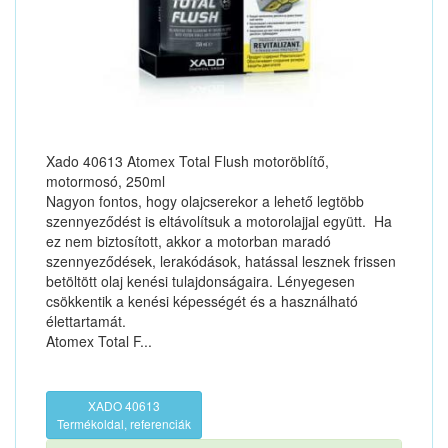
Xado 40613 Atomex Total Flush motoröblítő,
motormosó, 250ml
Nagyon fontos, hogy olajcserekor a lehető legtöbb
szennyeződést is eltávolítsuk a motorolajjal együtt. Ha
ez nem biztosított, akkor a motorban maradó
szennyeződések, lerakódások, hatással lesznek frissen
betöltött olaj kenési tulajdonságaira. Lényegesen
csökkentik a kenési képességét és a használható
élettartamát.
Atomex Total F...
XADO 40613
Termékoldal, referenciák