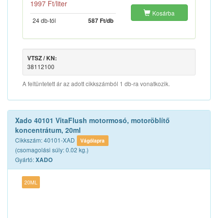
1997 Ft/liter
Kosárba
24 db-tól
587 Ft/db
VTSZ / KN:
38112100
A feltüntetett ár az adott cikkszámból 1 db-ra vonatkozik.
Xado 40101 VitaFlush motormosó, motoröblítő
koncentrátum, 20ml
Cikkszám: 40101-XAD
Vágólapra
(csomagolási súly: 0.02 kg.)
Gyártó:
XADO
20ML