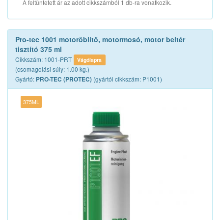
A feltüntetett ár az adott cikkszámból 1 db-ra vonatkozik.
Pro-tec 1001 motoröblítő, motormosó, motor beltér
tisztító 375 ml
Cikkszám: 1001-PRT
Vágólapra
(csomagolási súly: 1.00 kg.)
Gyártó:
(gyártói cikkszám: P1001)
PRO-TEC (PROTEC)
375ML