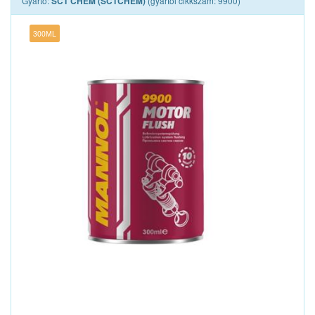
Gyártó:
(gyártói cikkszám: 9900)
SCT CHEM (SCTCHEM)
300ML