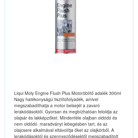
Liqui Moly Engine Flush Plus Motoröblítő adalék 300ml
Nagy hatékonyságú tisztítófolyadék, amivel
megszabadíthatja a motor belsejét a zavaró
lerakódásoktól. Gyorsan és megbízhatóan feloldja az
olajsár és lakképzőket. Mindenféle olajban oldódó és
nem oldódó maradványt lebegésben tart, és az
olajcsere alkalmával eltávolítja őket az olajkörből. A
lerakódásoktól és szennyeződésektől megszabadított