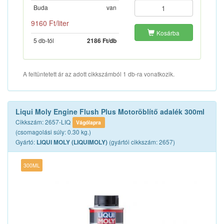
Buda
van
9160 Ft/liter
Kosárba
5 db-tól
2186 Ft/db
A feltüntetett ár az adott cikkszámból 1 db-ra vonatkozik.
Liqui Moly Engine Flush Plus Motoröblítő adalék 300ml
Cikkszám: 2657-LIQ
Vágólapra
(csomagolási súly: 0.30 kg.)
Gyártó:
(gyártói cikkszám: 2657)
LIQUI MOLY (LIQUIMOLY)
300ML