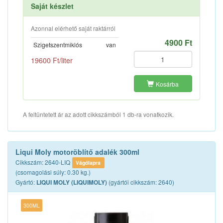
Saját készlet
Azonnal elérhető saját raktárról
4900 Ft
Szigetszentmiklós
van
19600 Ft/liter
Kosárba
A feltüntetett ár az adott cikkszámból 1 db-ra vonatkozik.
Liqui Moly motoröblítő adalék 300ml
Cikkszám: 2640-LIQ
Vágólapra
(csomagolási súly: 0.30 kg.)
Gyártó:
(gyártói cikkszám: 2640)
LIQUI MOLY (LIQUIMOLY)
300ML