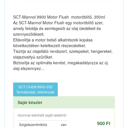
SCT-Mannol 9900 Motor Flush motoröblítő, 350ml
Az SCT-Mannol Motor Flush egy motoröblítő szer,
amely feloldja és semlegesíti az olaj üledékeit és
szennyeződéseit.
Eltávolítja a motor belső alkatrészek kopása
következtében keletkezett részecskéket.
Tisztíja az olajellátó rendszert, szelepeket, hengereket,
olajszivattyú-szűrőket.
Biztosítja az optimális kenést, megakadályozza az új
olaj elszennyez...
SCT CHEM 9900-035
Termékoldal, referenciák
Saját készlet
Azonnal elérhető saját raktárról
900 Ft
Szigetszentmiklós
van