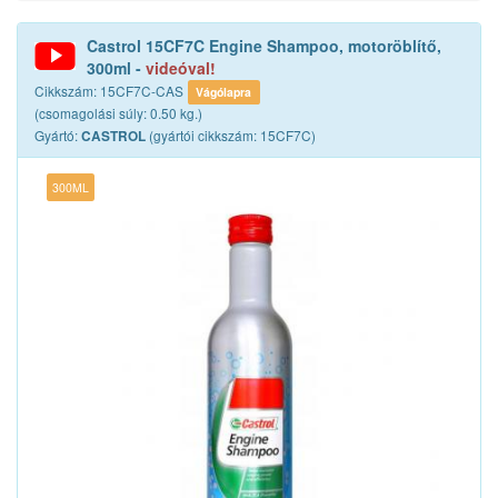
Castrol 15CF7C Engine Shampoo, motoröblítő,
300ml -
videóval!
Cikkszám: 15CF7C-CAS
Vágólapra
(csomagolási súly: 0.50 kg.)
Gyártó:
(gyártói cikkszám: 15CF7C)
CASTROL
300ML