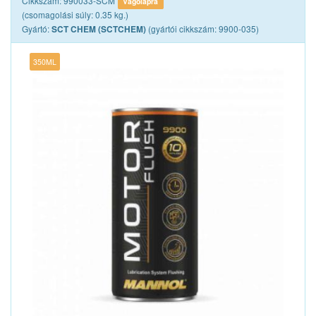
Cikkszám: 990033-SCM
Vágólapra
(csomagolási súly: 0.35 kg.)
Gyártó:
(gyártói cikkszám: 9900-035)
SCT CHEM (SCTCHEM)
350ML