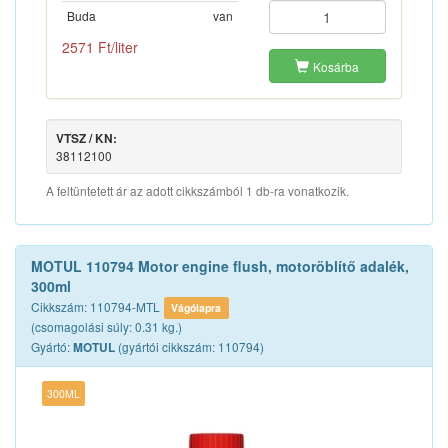
Buda
van
2571 Ft/liter
Kosárba
VTSZ / KN:
38112100
A feltüntetett ár az adott cikkszámból 1 db-ra vonatkozik.
MOTUL 110794 Motor engine flush, motoröblítő adalék,
300ml
Cikkszám: 110794-MTL
Vágólapra
(csomagolási súly: 0.31 kg.)
Gyártó:
(gyártói cikkszám: 110794)
MOTUL
300ML