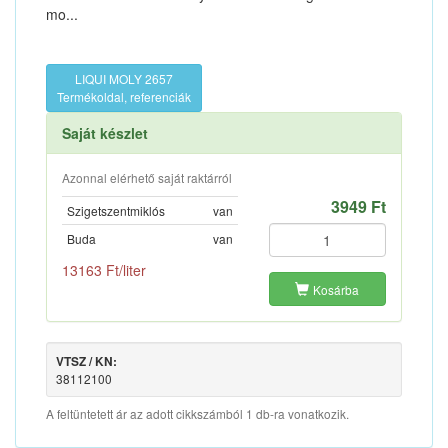
mo...
LIQUI MOLY 2657
Termékoldal, referenciák
Saját készlet
Azonnal elérhető saját raktárról
3949 Ft
Szigetszentmiklós
van
Buda
van
13163 Ft/liter
Kosárba
VTSZ / KN:
38112100
A feltüntetett ár az adott cikkszámból 1 db-ra vonatkozik.