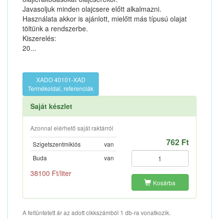
Javasoljuk minden olajcsere előtt alkalmazni.
Használata akkor is ajánlott, mielőtt más típusú olajat
töltünk a rendszerbe.
Kiszerelés:
20...
XADO 40101-XAD
Termékoldal, referenciák
Saját készlet
Azonnal elérhető saját raktárról
762 Ft
Szigetszentmiklós
van
Buda
van
38100 Ft/liter
Kosárba
A feltüntetett ár az adott cikkszámból 1 db-ra vonatkozik.