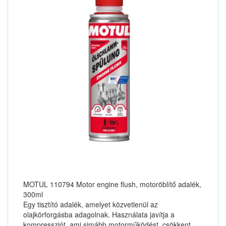
MOTUL 110794 Motor engine flush, motoröblítő adalék,
300ml
Egy tisztító adalék, amelyet közvetlenül az
olajkörforgásba adagolnak. Használata javítja a
kompressziót, ami simább motorműködést, csökkent