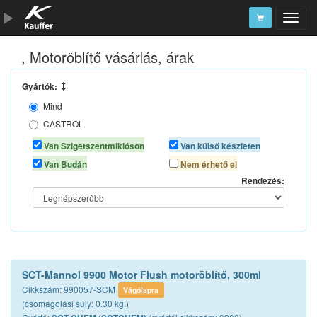
, Motoröblítő vásárlás, árak
Szerszámkatalógus
Kosár
Gyártók:
Mind
Alkatrészek
CASTROL
GRAYTON LUBRICANTS
Van Szigetszentmiklóson
Van külső készleten
K2
Van Budán
Nem érhető el
LIQUI MOLY
Rendezés:
MOTUL
PRO-TEC
SCT CHEM
XADO
XERAMIC
SCT-Mannol 9900 Motor Flush motoröblítő, 300ml
Cikkszám: 990057-SCM
Vágólapra
(csomagolási súly: 0.30 kg.)