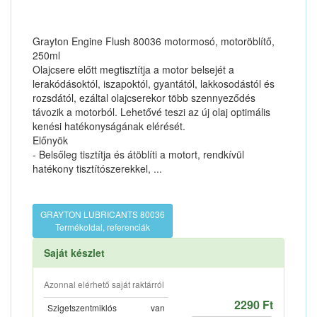
Grayton Engine Flush 80036 motormosó, motoröblítő,
250ml
Olajcsere előtt megtisztítja a motor belsejét a
lerakódásoktól, iszapoktól, gyantától, lakkosodástól és
rozsdától, ezáltal olajcserekor több szennyeződés
távozik a motorból. Lehetővé teszi az új olaj optimális
kenési hatékonyságának elérését.
Előnyök
- Belsőleg tisztítja és átöblíti a motort, rendkívül
hatékony tisztítószerekkel, ...
GRAYTON LUBRICANTS 80036
Termékoldal, referenciák
Saját készlet
Azonnal elérhető saját raktárról
2290 Ft
Szigetszentmiklós
van