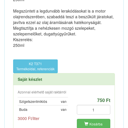
Megszünteti a legdurvább lerakódásokat is a motor
olajrendszerében, szabaddá teszi a beszűkült járatokat,
javítva ezzel az olaj áramlásának hatékonyságát.
Megtisztítja a nehézkesen mozgó szelepeket,
szelepemelőket, dugattyúgyűrűket.
Kiszerelés:
250ml
K2 T371
Termékoldal, referenciák
Saját készlet
Azonnal elérhető saját raktárról
750 Ft
Szigetszentmiklós
van
Buda
van
3000 Ft/liter
Kosárba