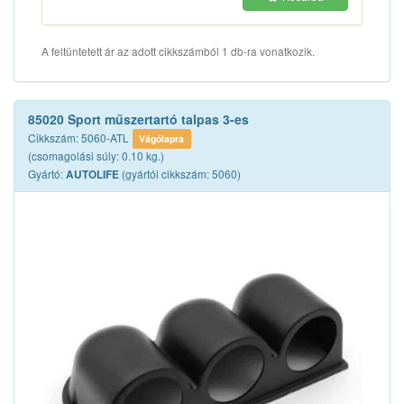
A feltüntetett ár az adott cikkszámból 1 db-ra vonatkozik.
85020 Sport műszertartó talpas 3-es
Cikkszám: 5060-ATL
Vágólapra
(csomagolási súly: 0.10 kg.)
Gyártó:
(gyártói cikkszám: 5060)
AUTOLIFE