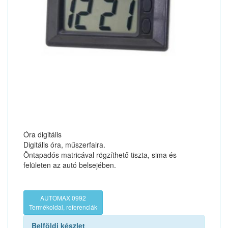
Óra digitális
Digitális óra, műszerfalra.
Öntapadós matricával rögzíthető tiszta, sima és
felületen az autó belsejében.
AUTOMAX 0992
Termékoldal, referenciák
Belföldi készlet