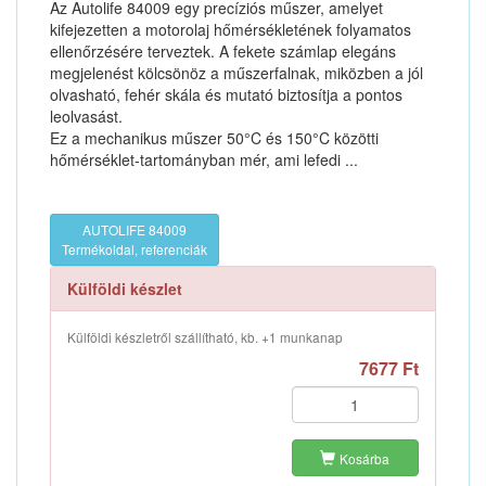
Az Autolife 84009 egy precíziós műszer, amelyet
kifejezetten a motorolaj hőmérsékletének folyamatos
ellenőrzésére terveztek. A fekete számlap elegáns
megjelenést kölcsönöz a műszerfalnak, miközben a jól
olvasható, fehér skála és mutató biztosítja a pontos
leolvasást.
Ez a mechanikus műszer 50°C és 150°C közötti
hőmérséklet-tartományban mér, ami lefedi ...
AUTOLIFE 84009
Termékoldal, referenciák
Külföldi készlet
Külföldi készletről szállítható, kb. +1 munkanap
7677 Ft
Kosárba