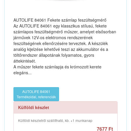
AUTOLIFE 84061 Fekete számlap feszültségmérő
Az AUTOLIFE 84061 egy klasszikus stílusú, fekete
számlapos feszültségmérő műszer, amelyet elsősorban
járművek 12V-os elektromos rendszerének
feszültségének ellenőrzésére terveztek. A készülék
analóg kijelzése lehetővé teszi az akkumulátor és a
töltőrendszer állapotának folyamatos, gyors
áttekintését.
A műszer fekete számlapja és krómozott kerete
elegáns...
AUTOLIFE 84061
Termékoldal, referenciák
Külföldi készlet
Külföldi készletről szállítható, kb. +1 munkanap
7677 Ft