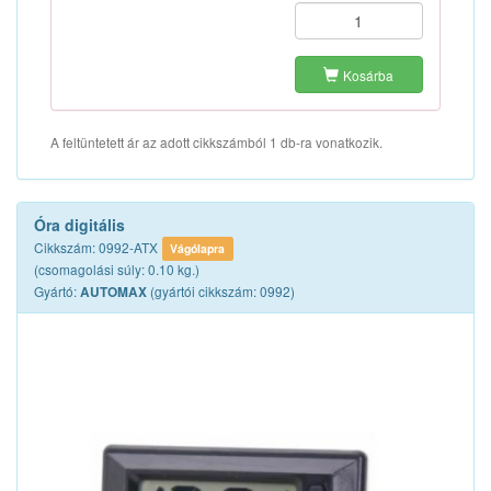
Kosárba
A feltüntetett ár az adott cikkszámból 1 db-ra vonatkozik.
Óra digitális
Cikkszám: 0992-ATX
Vágólapra
(csomagolási súly: 0.10 kg.)
Gyártó:
(gyártói cikkszám: 0992)
AUTOMAX