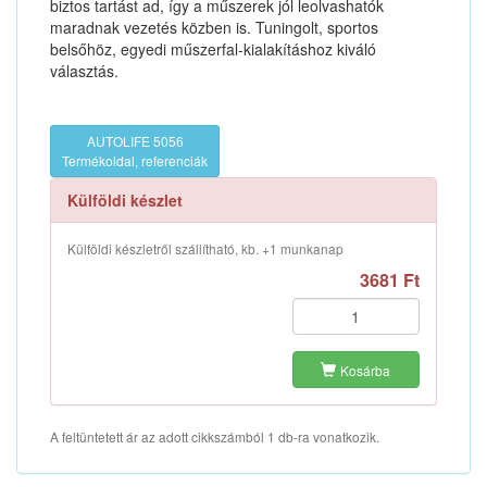
biztos tartást ad, így a műszerek jól leolvashatók
maradnak vezetés közben is. Tuningolt, sportos
belsőhöz, egyedi műszerfal-kialakításhoz kiváló
választás.
AUTOLIFE 5056
Termékoldal, referenciák
Külföldi készlet
Külföldi készletről szállítható, kb. +1 munkanap
3681 Ft
Kosárba
A feltüntetett ár az adott cikkszámból 1 db-ra vonatkozik.