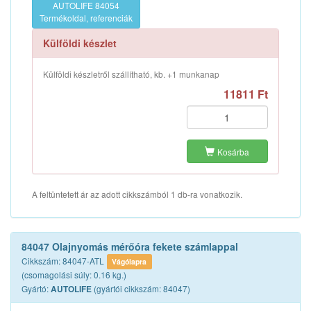
AUTOLIFE 84054
Termékoldal, referenciák
Külföldi készlet
Külföldi készletről szállítható, kb. +1 munkanap
11811 Ft
Kosárba
A feltüntetett ár az adott cikkszámból 1 db-ra vonatkozik.
84047 Olajnyomás mérőóra fekete számlappal
Cikkszám: 84047-ATL
Vágólapra
(csomagolási súly: 0.16 kg.)
Gyártó:
(gyártói cikkszám: 84047)
AUTOLIFE