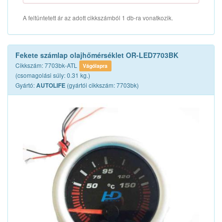
A feltüntetett ár az adott cikkszámból 1 db-ra vonatkozik.
Fekete számlap olajhőmérséklet OR-LED7703BK
Cikkszám: 7703bk-ATL
Vágólapra
(csomagolási súly: 0.31 kg.)
Gyártó:
(gyártói cikkszám: 7703bk)
AUTOLIFE