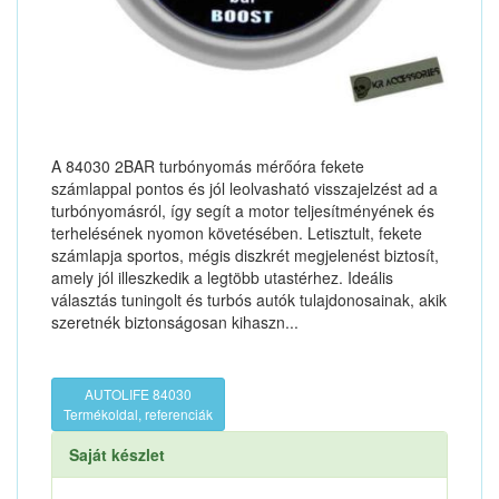
A 84030 2BAR turbónyomás mérőóra fekete
számlappal pontos és jól leolvasható visszajelzést ad a
turbónyomásról, így segít a motor teljesítményének és
terhelésének nyomon követésében. Letisztult, fekete
számlapja sportos, mégis diszkrét megjelenést biztosít,
amely jól illeszkedik a legtöbb utastérhez. Ideális
választás tuningolt és turbós autók tulajdonosainak, akik
szeretnék biztonságosan kihaszn...
AUTOLIFE 84030
Termékoldal, referenciák
Saját készlet