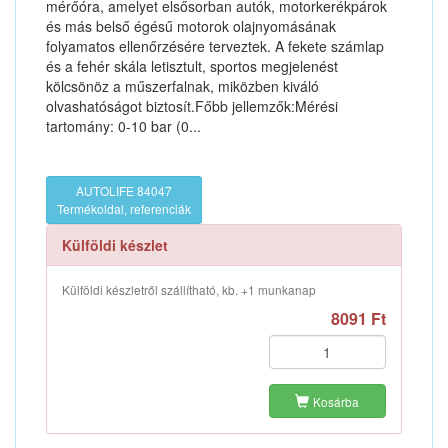
mérőóra, amelyet elsősorban autók, motorkerékpárok
és más belső égésű motorok olajnyomásának
folyamatos ellenőrzésére terveztek. A fekete számlap
és a fehér skála letisztult, sportos megjelenést
kölcsönöz a műszerfalnak, miközben kiváló
olvashatóságot biztosít.Főbb jellemzők:Mérési
tartomány: 0-10 bar (0...
AUTOLIFE 84047
Termékoldal, referenciák
Külföldi készlet
Külföldi készletről szállítható, kb. +1 munkanap
8091 Ft
Kosárba