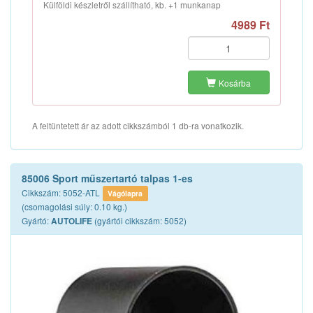
Külföldi készletről szállítható, kb. +1 munkanap
4989 Ft
Kosárba
A feltüntetett ár az adott cikkszámból 1 db-ra vonatkozik.
85006 Sport műszertartó talpas 1-es
Cikkszám: 5052-ATL
Vágólapra
(csomagolási súly: 0.10 kg.)
Gyártó:
(gyártói cikkszám: 5052)
AUTOLIFE