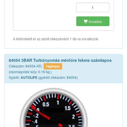
Kosárba
A feltüntetett ár az adott cikkszámból 1 db-ra vonatkozik.
84054 3BAR Turbónyomás mérőóra fekete számlapos
Cikkszám: 84054-ATL
Vágólapra
(csomagolási súly: 0.16 kg.)
Gyártó:
(gyártói cikkszám: 84054)
AUTOLIFE