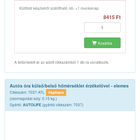
Külföldi készletről szállítható, kb. +1 munkanap
8415 Ft
Kosárba
A feltüntetett ár az adott cikkszámból 1 db-ra vonatkozik.
Autós óra külső/belső hőmérséklet érzékelővel - elemes
Cikkszám: 7037-ATL
Vágólapra
(csomagolási súly: 0.15 kg.)
Gyártó:
(gyártói cikkszám: 7037)
AUTOLIFE