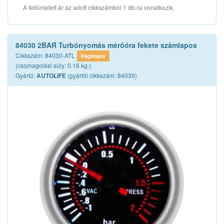
A feltüntetett ár az adott cikkszámból 1 db-ra vonatkozik.
84030 2BAR Turbónyomás mérőóra fekete számlapos
Cikkszám: 84030-ATL
Vágólapra
(csomagolási súly: 0.16 kg.)
Gyártó:
(gyártói cikkszám: 84030)
AUTOLIFE