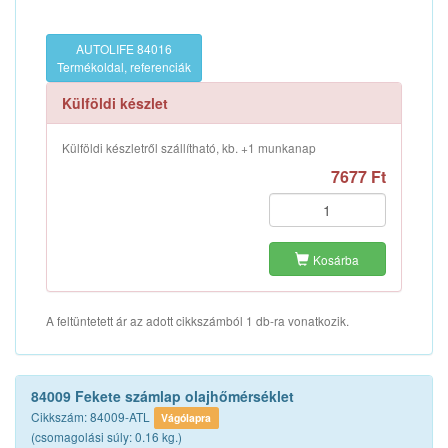
AUTOLIFE 84016
Termékoldal, referenciák
Külföldi készlet
Külföldi készletről szállítható, kb. +1 munkanap
7677 Ft
Kosárba
A feltüntetett ár az adott cikkszámból 1 db-ra vonatkozik.
84009 Fekete számlap olajhőmérséklet
Cikkszám: 84009-ATL
Vágólapra
(csomagolási súly: 0.16 kg.)