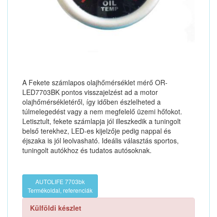
A Fekete számlapos olajhőmérséklet mérő OR-
LED7703BK pontos visszajelzést ad a motor
olajhőmérsékletéről, így időben észlelheted a
túlmelegedést vagy a nem megfelelő üzemi hőfokot.
Letisztult, fekete számlapja jól illeszkedik a tuningolt
belső terekhez, LED-es kijelzője pedig nappal és
éjszaka is jól leolvasható. Ideális választás sportos,
tuningolt autókhoz és tudatos autósoknak.
AUTOLIFE 7703bk
Termékoldal, referenciák
Külföldi készlet