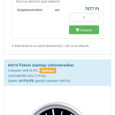
Azonnal elérhető saját raktárról
7677 Ft
Szigetszentmiklós
van
Kosárba
A feltüntetett ár az adott cikkszámból 1 db-ra vonatkozik.
84016 Fekete számlap vízhőmérséklet
Cikkszám: 84016-ATL
Vágólapra
(csomagolási súly: 0.16 kg.)
Gyártó:
(gyártói cikkszám: 84016)
AUTOLIFE