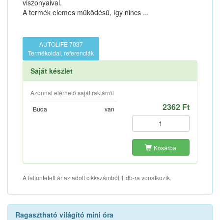
viszonyaival.
A termék elemes működésű, így nincs ...
AUTOLIFE 7037
Termékoldal, referenciák
Saját készlet
Azonnal elérhető saját raktárról
2362 Ft
Buda
van
Kosárba
A feltüntetett ár az adott cikkszámból 1 db-ra vonatkozik.
Ragasztható világító mini óra