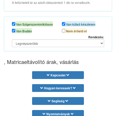
A feltüntetett ár az adott cikkszámból 1 db-ra vonatkozik.
Van Szigetszentmiklóson
Van külső készleten
Van Budán
Nem érhető el
Rendezés:
, Matricaeltávolító árak, vásárlás
Kapcsolat
Hogyan keressek?
Segítség
Nyomtatványok