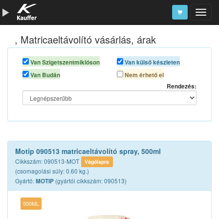
, Matricaeltávolító vásárlás, árak
Szerszámkatalógus
Kosár
Van Szigetszentmiklóson
Van külső készleten
Van Budán
Nem érhető el
Alkatrészek
Rendezés:
Motip 090513 matricaeltávolító spray, 500ml
Cikkszám: 090513-MOT
Vágólapra
(csomagolási súly: 0.60 kg.)
Gyártó:
(gyártói cikkszám: 090513)
MOTIP
500ML