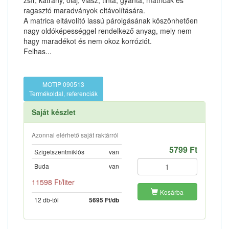
zsír, kátrány, olaj, viasz, tinta, gyanta, matricák és
ragasztó maradványok eltávolítására.
A matrica eltávolító lassú párolgásának köszönhetően
nagy oldóképességgel rendelkező anyag, mely nem
hagy maradékot és nem okoz korróziót.
Felhas...
MOTIP 090513
Termékoldal, referenciák
Saját készlet
Azonnal elérhető saját raktárról
5799 Ft
Szigetszentmiklós
van
Buda
van
11598 Ft/liter
Kosárba
12 db-tól
5695 Ft/db