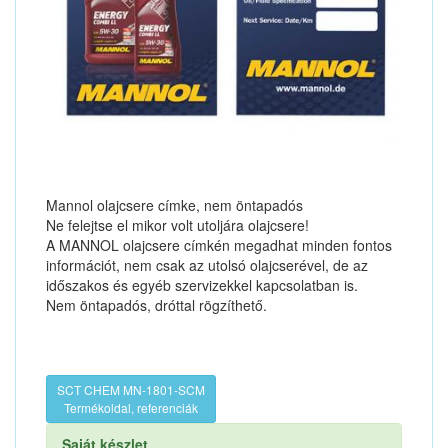
Mannol olajcsere címke, nem öntapadós
Ne felejtse el mikor volt utoljára olajcsere!
A MANNOL olajcsere címkén megadhat minden fontos
információt, nem csak az utolsó olajcserével, de az
időszakos és egyéb szervizekkel kapcsolatban is.
Nem öntapadós, dróttal rögzíthető.
SCT CHEM MN-1801-SCM
Termékoldal, referenciák
Saját készlet