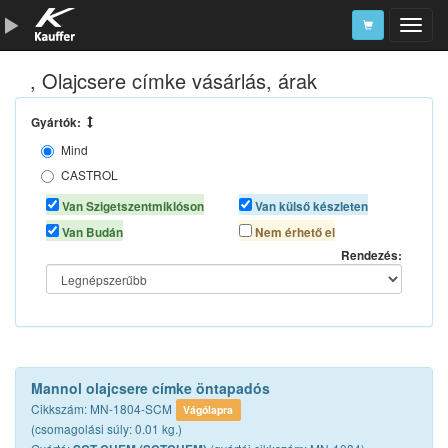
, Olajcsere címke vásárlás, árak
Szerszámkatalógus
Kosár
Gyártók:
Mind
Alkatrészek
CASTROL
MOBIL
Van Szigetszentmiklóson
Van külső készleten
SCT CHEM
Van Budán
Nem érhető el
SELENIA
Rendezés:
Mannol olajcsere címke öntapadós
Cikkszám: MN-1804-SCM
Vágólapra
(csomagolási súly: 0.01 kg.)