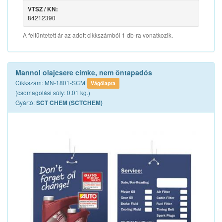
VTSZ / KN:
84212390
A feltüntetett ár az adott cikkszámból 1 db-ra vonatkozik.
Mannol olajcsere címke, nem öntapadós
Cikkszám: MN-1801-SCM
Vágólapra
(csomagolási súly: 0.01 kg.)
Gyártó:
SCT CHEM (SCTCHEM)