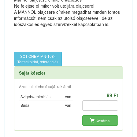
Ne felejtse el mikor volt utoljára olajcsere!
A MANNOL olajcsere címkén megadhat minden fontos
információt, nem csak az utolsó olajcserével, de az
időszakos és egyéb szervizekkel kapcsolatban is.
SCT CHEM MN-1084
Termékoldal, referenciák
Saját készlet
Azonnal elérhető saját raktárról
99 Ft
Szigetszentmiklós
van
Buda
van
Kosárba