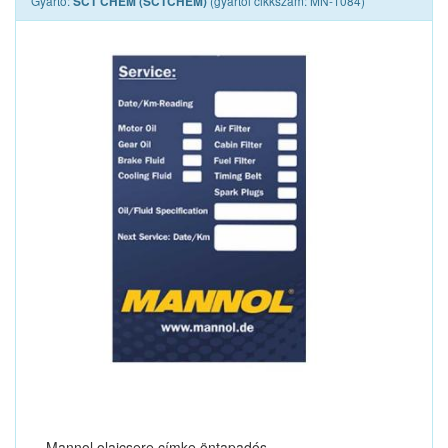
Gyártó:
(gyártói cikkszám: MN-1084)
SCT CHEM (SCTCHEM)
Mannol olajcsere címke öntapadós