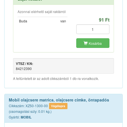
Azonnal elérhető saját raktárról
91 Ft
Buda
van
Kosárba
VTSZ / KN:
84212390
A feltüntetett ár az adott cikkszámból 1 db-ra vonatkozik.
Mobil olajcsere matrica, olajcsere címke, öntapadós
Cikkszám: XZ50-1300-00
Vágólapra
(csomagolási súly: 0.01 kg.)
Gyártó:
MOBIL