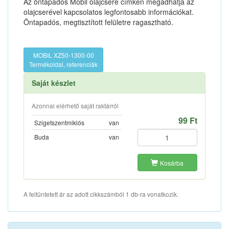
Az öntapadós Mobil olajcsere címkén megadhatja az
olajcserével kapcsolatos legfontosabb információkat.
Öntapadós, megtisztított felületre ragasztható.
MOBIL XZ50-1300-00
Termékoldal, referenciák
Saját készlet
Azonnal elérhető saját raktárról
99 Ft
Szigetszentmiklós
van
Buda
van
Kosárba
A feltüntetett ár az adott cikkszámból 1 db-ra vonatkozik.