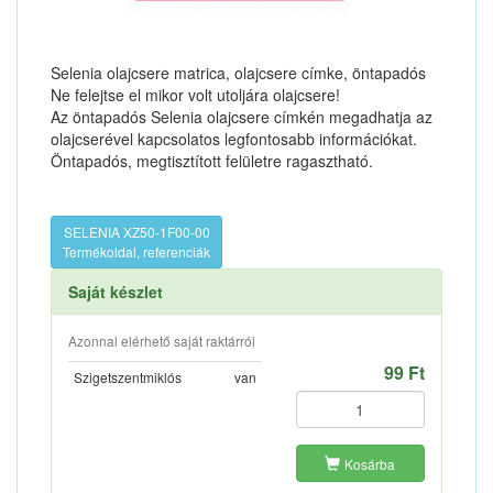
Selenia olajcsere matrica, olajcsere címke, öntapadós
Ne felejtse el mikor volt utoljára olajcsere!
Az öntapadós Selenia olajcsere címkén megadhatja az
olajcserével kapcsolatos legfontosabb információkat.
Öntapadós, megtisztított felületre ragasztható.
SELENIA XZ50-1F00-00
Termékoldal, referenciák
Saját készlet
Azonnal elérhető saját raktárról
99 Ft
Szigetszentmiklós
van
Kosárba