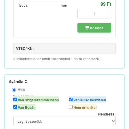
99 Ft
Buda
van
Kosárba
VTSZ / KN:
A feltüntetett ár az adott cikkszámból 1 db-ra vonatkozik.
Gyártók:
Mind
CASTROL
Van Szigetszentmiklóson
Van külső készleten
MOBIL
Van Budán
Nem érhető el
SCT CHEM
Rendezés:
SELENIA