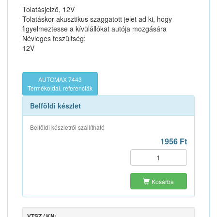
Tolatásjelző, 12V
Tolatáskor akusztikus szaggatott jelet ad ki, hogy
figyelmeztesse a kívülállókat autója mozgására
Névleges feszültség:
12V
AUTOMAX 7443
Termékoldal, referenciák
Belföldi készlet
Belföldi készletről szállítható
1956 Ft
Kosárba
VTSZ / KN: