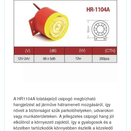
A HR1104A tolatásjelző csipogó megbízható
hangjelzést ad járműve hátrameneti mozgásáról, így
növeli a biztonságot szűk parkolóhelyeken, udvarokon
vagy munkaterületeken. A jellegzetes csipogó hang jól
elkülönül a környezeti zajoktól, így a gyalogosok és a
közelben tartózkodók könnyebben észlelik a közeledő