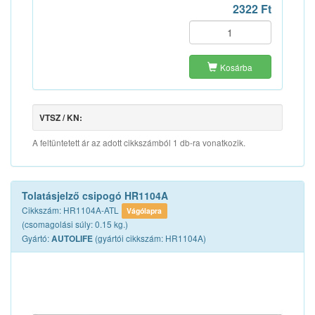
2322 Ft
Kosárba
VTSZ / KN:
A feltüntetett ár az adott cikkszámból 1 db-ra vonatkozik.
Tolatásjelző csipogó HR1104A
Cikkszám: HR1104A-ATL
Vágólapra
(csomagolási súly: 0.15 kg.)
Gyártó:
(gyártói cikkszám: HR1104A)
AUTOLIFE