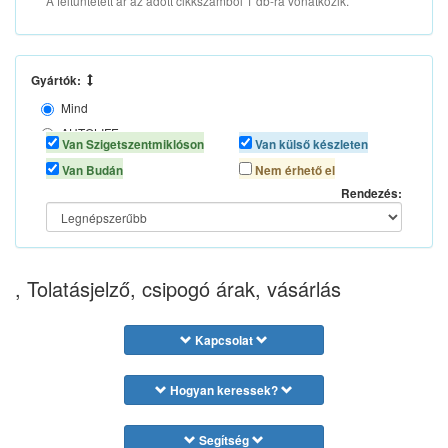
A feltüntetett ár az adott cikkszámból 1 db-ra vonatkozik.
Gyártók:
Mind
AUTOLIFE
Van Szigetszentmiklóson
Van külső készleten
AUTOMAX
Van Budán
Nem érhető el
Rendezés:
, Tolatásjelző, csipogó árak, vásárlás
Kapcsolat
Hogyan keressek?
Segítség