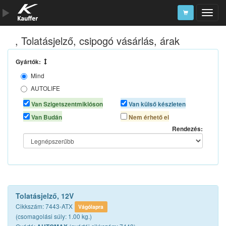
, Tolatásjelző, csipogó vásárlás, árak
Szerszámkatalógus
Kosár
Gyártók:
Mind
Alkatrészek
AUTOLIFE
AUTOMAX
Van Szigetszentmiklóson
Van külső készleten
Van Budán
Nem érhető el
Rendezés:
Tolatásjelző, 12V
Cikkszám: 7443-ATX
Vágólapra
(csomagolási súly: 1.00 kg.)