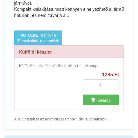
járművet.
Kompakt kialakítása miatt könnyen elhelyezhető a jármű
hátulján, és nem zavarja a ...
AUTOLIFE HR1104A
Termékoldal, referenciák
Külföldi készlet
Külföldi készletről szállítható, kb. +1 munkanap
1285 Ft
Kosárba
A feltüntetett ár az adott cikkszámból 1 db-ra vonatkozik.