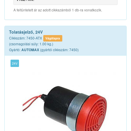
A feltüntetett ár az adott cikkszámból 1 db-ra vonatkozik.
Tolatásjelző, 24V
Cikkszám: 7450-ATX
Vágólapra
(csomagolási súly: 1.00 kg.)
Gyártó:
(gyártói cikkszám: 7450)
AUTOMAX
24V