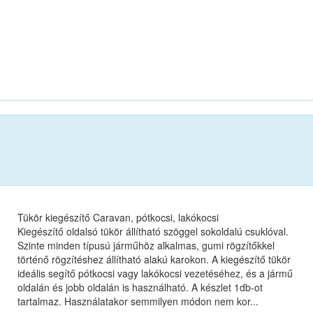
Tükör kiegészítő Caravan, pótkocsi, lakókocsi
Kiegészítő oldalsó tükör állítható szöggel sokoldalú csuklóval.
Szinte minden típusú járműhöz alkalmas, gumi rögzítőkkel
történő rögzítéshez állítható alakú karokon. A kiegészítő tükör
ideális segítő pótkocsi vagy lakókocsi vezetéséhez, és a jármű
oldalán és jobb oldalán is használható. A készlet 1db-ot
tartalmaz. Használatakor semmilyen módon nem kor...