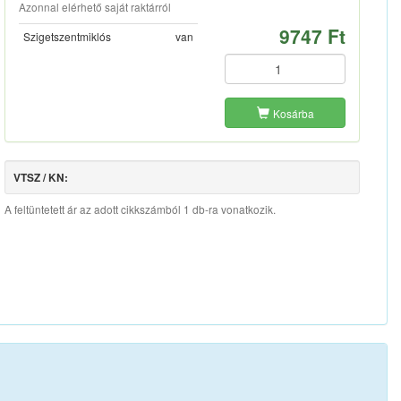
Azonnal elérhető saját raktárról
9747 Ft
Szigetszentmiklós
van
Kosárba
VTSZ / KN:
A feltüntetett ár az adott cikkszámból 1 db-ra vonatkozik.