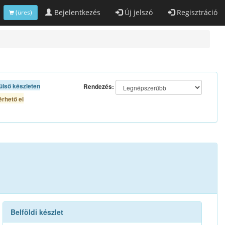
Bejelentkezés
Új jelszó
Regisztráció
(üres)
ülső készleten
Rendezés:
rhető el
Belföldi készlet