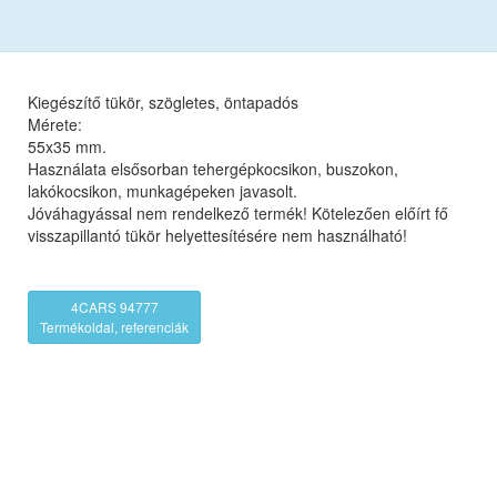
Kiegészítő tükör, szögletes, öntapadós
Mérete:
55x35 mm.
Használata elsősorban tehergépkocsikon, buszokon,
lakókocsikon, munkagépeken javasolt.
Jóváhagyással nem rendelkező termék! Kötelezően előírt fő
visszapillantó tükör helyettesítésére nem használható!
4CARS 94777
Termékoldal, referenciák