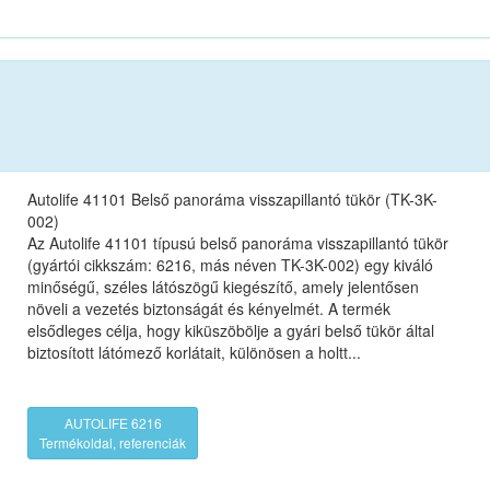
Autolife 41101 Belső panoráma visszapillantó tükör (TK-3K-
002)
Az Autolife 41101 típusú belső panoráma visszapillantó tükör
(gyártói cikkszám: 6216, más néven TK-3K-002) egy kiváló
minőségű, széles látószögű kiegészítő, amely jelentősen
növeli a vezetés biztonságát és kényelmét. A termék
elsődleges célja, hogy kiküszöbölje a gyári belső tükör által
biztosított látómező korlátait, különösen a holtt...
AUTOLIFE 6216
Termékoldal, referenciák