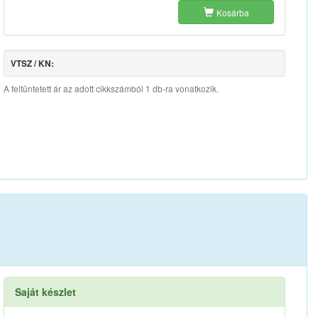
Kosárba
VTSZ / KN:
A feltüntetett ár az adott cikkszámból 1 db-ra vonatkozik.
Saját készlet