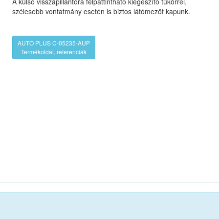
A külső visszapillantóra felpattintható kiegészítő tükörrel,
szélesebb vontatmány esetén is biztos látómezőt kapunk.
AUTO PLUS C-05235-AUP
Termékoldal, referenciák