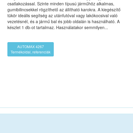
csatlakozással. Szinte minden típusú járműhöz alkalmas,
gumibilincsekkel rögzíthető az állítható karokra. A kiegészítő
tükör ideális segítség az utánfutóval vagy lakókocsival való
vezetésnél, és a jármű bal és jobb oldalán is használható. A
készlet 1 db-ot tartalmaz. Használatakor semmilyen...
AUTOMAX 4267
Termékoldal, referenciák