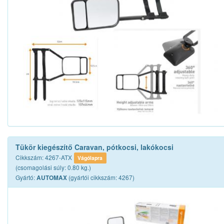
Tükör kiegészítő Caravan, pótkocsi, lakókocsi
Cikkszám: 4267-ATX
Vágólapra
(csomagolási súly: 0.80 kg.)
Gyártó:
(gyártói cikkszám: 4267)
AUTOMAX