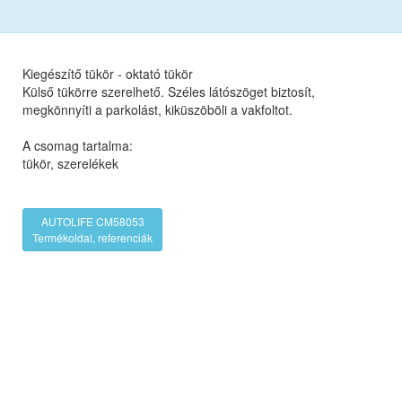
Kiegészítő tükör - oktató tükör
Külső tükörre szerelhető. Széles látószöget biztosít,
megkönnyíti a parkolást, kiküszöböli a vakfoltot.
A csomag tartalma:
tükör, szerelékek
AUTOLIFE CM58053
Termékoldal, referenciák