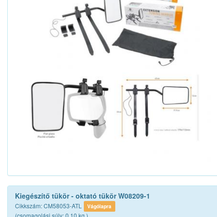
Kiegészítő tükör - oktató tükör W08209-1
Cikkszám: CM58053-ATL
Vágólapra
(csomagolási súly: 0.10 kg.)