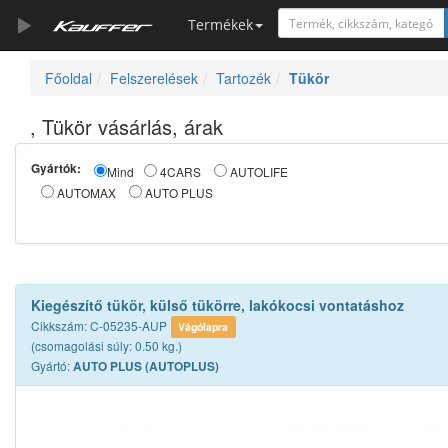
Termékek
Főoldal
Felszerelések
Tartozék
Tükör
Szerszámkatalógus
Kosár
, Tükör vásárlás, árak
Alkatrészek
Gyártók:
Mind
4CARS
AUTOLIFE
AUTOMAX
AUTO PLUS
Kiegészítő tükör, külső tükörre, lakókocsi vontatáshoz
Cikkszám: C-05235-AUP
Vágólapra
(csomagolási súly: 0.50 kg.)
Gyártó:
AUTO PLUS (AUTOPLUS)