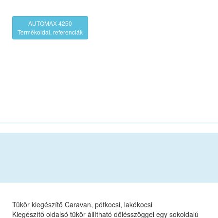
AUTOMAX 4250
Termékoldal, referenciák
Tükör kiegészítő Caravan, pótkocsi, lakókocsi
Kiegészítő oldalsó tükör állítható dőlésszöggel egy sokoldalú