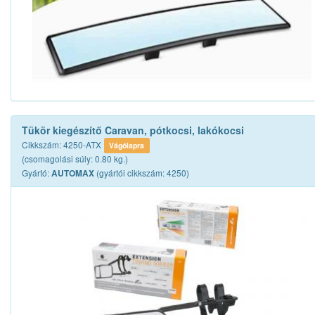
Tükör kiegészítő Caravan, pótkocsi, lakókocsi
Cikkszám: 4250-ATX
Vágólapra
(csomagolási súly: 0.80 kg.)
Gyártó:
(gyártói cikkszám: 4250)
AUTOMAX