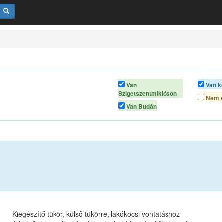
Van
Van k
Szigetszentmiklóson
Nem é
Van Budán
Kiegészítő tükör, külső tükörre, lakókocsi vontatáshoz