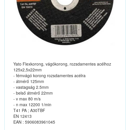
Yato Flexkorong, vágókorong, rozsdamentes acélhoz
125x2,5x22mm
- fémvágó korong rozsdamentes acélra
- átmérő 125mm
- vastagság 2.5mm
- belső átmérő 22mm
- v max 80 m/s
- n max 12200 1/min
T41 PA ; A30TBF
EN 12413
EAN : 5906083961045