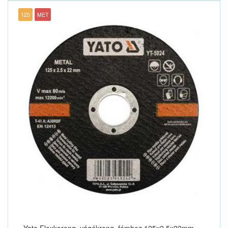
125
MET