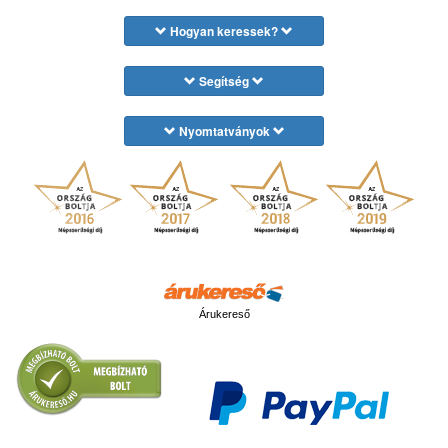
Hogyan keressek?
Segítség
Nyomtatványok
Árukereső