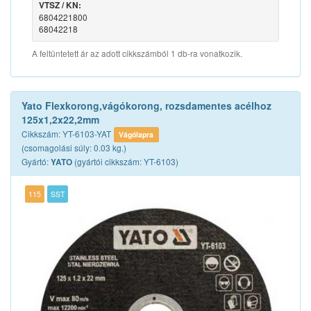
VTSZ / KN:
6804221800
68042218
A feltüntetett ár az adott cikkszámból 1 db-ra vonatkozik.
Yato Flexkorong,vágókorong, rozsdamentes acélhoz
125x1,2x22,2mm
Cikkszám: YT-6103-YAT
Vágólapra
(csomagolási súly: 0.03 kg.)
Gyártó:
(gyártói cikkszám: YT-6103)
YATO
115
SST