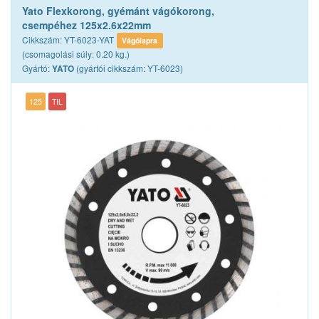
Yato Flexkorong, gyémánt vágókorong,
csempéhez 125x2.6x22mm
Cikkszám: YT-6023-YAT
Vágólapra
(csomagolási súly: 0.20 kg.)
Gyártó:
(gyártói cikkszám: YT-6023)
YATO
125
TIL