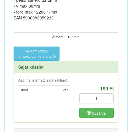
- belső átmérő 22.2mm
- v max 80m/s
- ford max 12200 1/min
EAN 5906083959233
Átmérő:
125mm
YATO YT-5923
Termékoldal, referenciák
Saját készlet
Azonnal elérhető saját raktárról
199 Ft
Buda
van
Kosárba