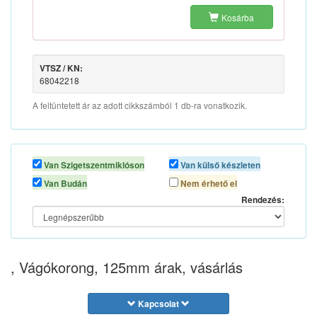
Kosárba
VTSZ / KN:
68042218
A feltüntetett ár az adott cikkszámból 1 db-ra vonatkozik.
Van Szigetszentmiklóson
Van külső készleten
Van Budán
Nem érhető el
Rendezés:
, Vágókorong, 125mm árak, vásárlás
Kapcsolat