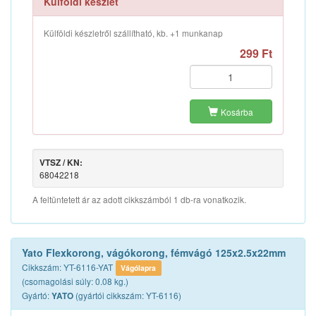
Külföldi készlet
Külföldi készletről szállítható, kb. +1 munkanap
299 Ft
Kosárba
VTSZ / KN:
68042218
A feltüntetett ár az adott cikkszámból 1 db-ra vonatkozik.
Yato Flexkorong, vágókorong, fémvágó 125x2.5x22mm
Cikkszám: YT-6116-YAT
Vágólapra
(csomagolási súly: 0.08 kg.)
Gyártó:
(gyártói cikkszám: YT-6116)
YATO