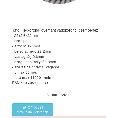
Yato Flexkorong, gyémánt vágókorong, csempéhez
125x2.6x22mm
- csempe
- átmérő 125mm
- belső átmérő 22.2mm
- vastagság 2.6mm
- szegmens mélység 8mm
- száraz és nedves vágásra
- v max 80 m/s
- ford max 11000 1/min
EAN:5906083960239
Átmérő:
125mm
YATO YT-6023
Termékoldal, referenciák