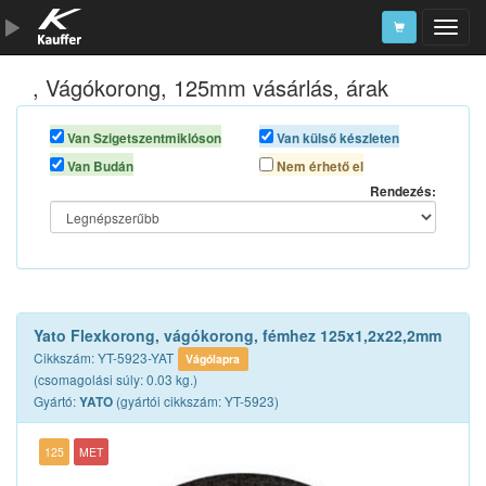
, Vágókorong, 125mm vásárlás, árak
Szerszámkatalógus
Kosár
Van Szigetszentmiklóson
Van külső készleten
Van Budán
Nem érhető el
Alkatrészek
Rendezés:
Yato Flexkorong, vágókorong, fémhez 125x1,2x22,2mm
Cikkszám: YT-5923-YAT
Vágólapra
(csomagolási súly: 0.03 kg.)
Gyártó:
(gyártói cikkszám: YT-5923)
YATO
125
MET