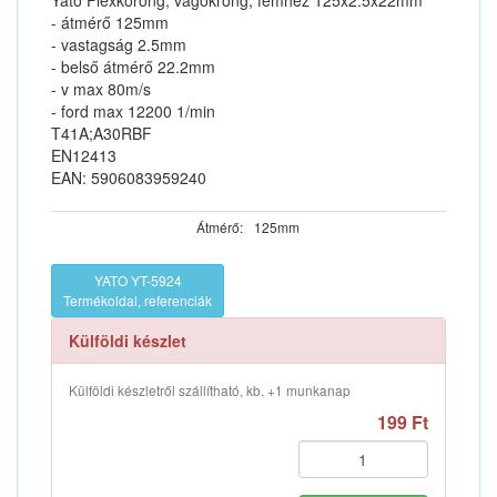
Yato Flexkorong, vágókrong, fémhez 125x2.5x22mm
- átmérő 125mm
- vastagság 2.5mm
- belső átmérő 22.2mm
- v max 80m/s
- ford max 12200 1/min
T41A;A30RBF
EN12413
EAN: 5906083959240
Átmérő:
125mm
YATO YT-5924
Termékoldal, referenciák
Külföldi készlet
Külföldi készletről szállítható, kb. +1 munkanap
199 Ft