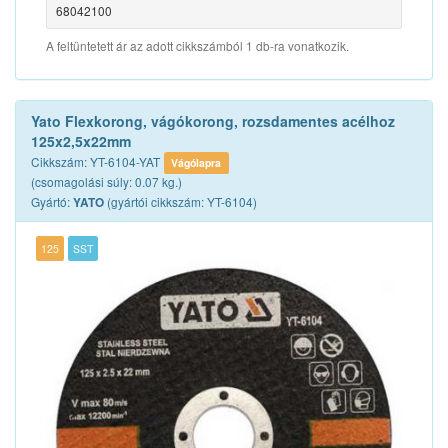
68042100
A feltüntetett ár az adott cikkszámból 1 db-ra vonatkozik.
Yato Flexkorong, vágókorong, rozsdamentes acélhoz
125x2,5x22mm
Cikkszám: YT-6104-YAT
Vágólapra
(csomagolási súly: 0.07 kg.)
Gyártó:
(gyártói cikkszám: YT-6104)
YATO
125
SST