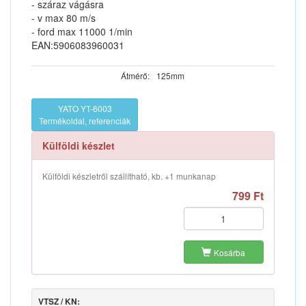
- száraz vágásra
- v max 80 m/s
- ford max 11000 1/min
EAN:5906083960031
Átmérő:
125mm
YATO YT-6003
Termékoldal, referenciák
Külföldi készlet
Külföldi készletről szállítható, kb. +1 munkanap
799 Ft
Kosárba
VTSZ / KN: