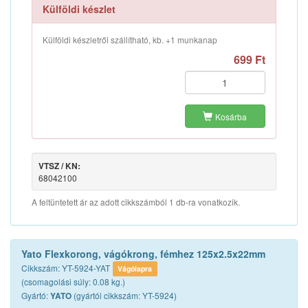
Külföldi készlet
Külföldi készletről szállítható, kb. +1 munkanap
699 Ft
Kosárba
VTSZ / KN:
68042100
A feltüntetett ár az adott cikkszámból 1 db-ra vonatkozik.
Yato Flexkorong, vágókrong, fémhez 125x2.5x22mm
Cikkszám: YT-5924-YAT
Vágólapra
(csomagolási súly: 0.08 kg.)
Gyártó:
(gyártói cikkszám: YT-5924)
YATO