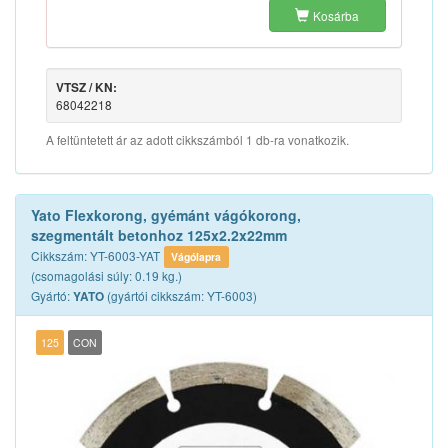
Kosárba
VTSZ / KN:
68042218
A feltüntetett ár az adott cikkszámból 1 db-ra vonatkozik.
Yato Flexkorong, gyémánt vágókorong,
szegmentált betonhoz 125x2.2x22mm
Cikkszám: YT-6003-YAT
Vágólapra
(csomagolási súly: 0.19 kg.)
Gyártó:
(gyártói cikkszám: YT-6003)
YATO
125
CON