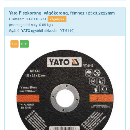
Yato Flexkorong, vágókorong, fémhez 125x3.2x22mm
Cikkszám: YT-6110-YAT
Vágólapra
(csomagolási súly: 0.09 kg.)
Gyártó:
(gyártói cikkszám: YT-6110)
YATO
125
STO