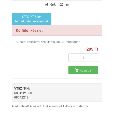
Átmérő:
125mm
YATO YT-6104
Termékoldal, referenciák
Külföldi készlet
Külföldi készletről szállítható, kb. +1 munkanap
299 Ft
Kosárba
VTSZ / KN:
6804221800
68042218
A feltüntetett ár az adott cikkszámból 1 db-ra vonatkozik.