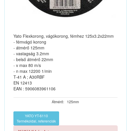
Yato Flexkorong, vágókorong, fémhez 125x3.2x22mm
- fémvágó korong
- átmérő 125mm
- vastagság 3.2mm
- belső átmérő 22mm
- v max 80 m/s
- n max 12200 1/min
T-41 A ; A30RBF
EN 12413
EAN : 5906083961106
Átmérő:
125mm
YATO YT-6110
Termékoldal, referenciák