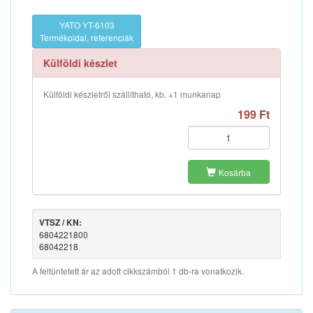
YATO YT-6103
Termékoldal, referenciák
Külföldi készlet
Külföldi készletről szállítható, kb. +1 munkanap
199 Ft
Kosárba
VTSZ / KN:
6804221800
68042218
A feltüntetett ár az adott cikkszámból 1 db-ra vonatkozik.