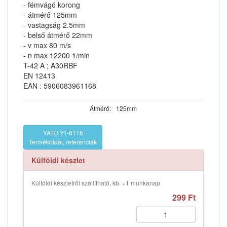
- fémvágó korong
- átmérő 125mm
- vastagság 2.5mm
- belső átmérő 22mm
- v max 80 m/s
- n max 12200 1/min
T-42 A ; A30RBF
EN 12413
EAN : 5906083961168
Átmérő:
125mm
YATO YT-6116
Termékoldal, referenciák
Külföldi készlet
Külföldi készletről szállítható, kb. +1 munkanap
299 Ft