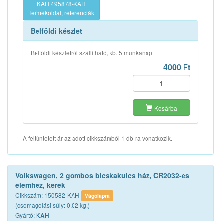
KAH 495878-KAH
Termékoldal, referenciák
Belföldi készlet
Belföldi készletről szállítható, kb. 5 munkanap
4000 Ft
Kosárba
A feltüntetett ár az adott cikkszámból 1 db-ra vonatkozik.
Volkswagen, 2 gombos bicskakulcs ház, CR2032-es
elemhez, kerek
Cikkszám: 150582-KAH
Vágólapra
(csomagolási súly: 0.02 kg.)
Gyártó:
KAH