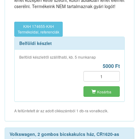
lehet középen ketté szedni, külön ablakban lehet elemet
cserélni. Termékeink NEM tartalmaznak gyári logót!
KAH 174655-KAH
Termékoldal, referenciák
Belföldi készlet
Belföldi készletről szállítható, kb. 5 munkanap
5000 Ft
Kosárba
A feltüntetett ár az adott cikkszámból 1 db-ra vonatkozik.
Volkswagen, 2 gombos bicskakulcs ház, CR1620-as