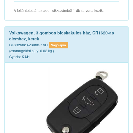
A feltüntetett ár az adott cikkszámból 1 db-ra vonatkozik.
Volkswagen, 3 gombos bicskakulcs ház, CR1620-as
elemhez, kerek
Cikkszám: 423088-KAH
Vágólapra
(csomagolási súly: 0.02 kg.)
Gyártó:
KAH