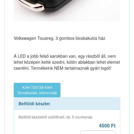
Volkswagen Touareg, 3 gombos bicskakulcs ház
A LED a jobb felső sarokban van, egy részből áll, nem
lehet középen ketté szedni, külön ablakban lehet elemet
cserélni. Termékeink NEM tartalmaznak gyári logót!
KAH 725138-KAH
Termékoldal, referenciák
Belföldi készlet
Belföldi készletről szállítható, kb. 5 munkanap
4500 Ft