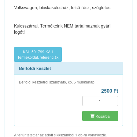
Volkswagen, bicskakulcsház, felső rész, szögletes
Kulcsszárral. Termékeink NEM tartalmaznak gyári
logót!
KAH 591799-KAH
Termékoldal, referenciák
Belföldi készlet
Belföldi készletről szállítható, kb. 5 munkanap
2500 Ft
Kosárba
A feltüntetett ár az adott cikkszámból 1 db-ra vonatkozik.