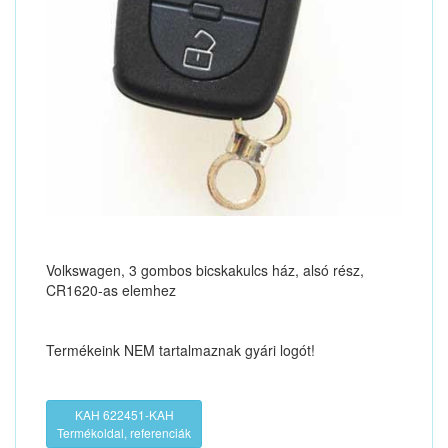
Volkswagen, 3 gombos bicskakulcs ház, alsó rész,
CR1620-as elemhez
Termékeink NEM tartalmaznak gyári logót!
KAH 622451-KAH
Termékoldal, referenciák