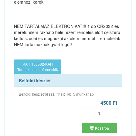
elemhez, kerek
NEM TARTALMAZ ELEKTRONIKÁT!!! 1 db CR2032-es
méretű elem rakható bele, ezért rendelés előtt célszerű
ketté szedni és megnézni az elem méretét. Termékeink
NEM tartalmaznak gyári logót!
KAH 150582-KAH
Termékoldal, referenciák
Belföldi készlet
Belföldi készletről szállítható, kb. 5 munkanap
4500 Ft
Kosárba