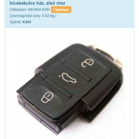
bicskakulcs ház, alsó rész
Cikkszám: 940364-KAH
Vágólapra
(csomagolási súly: 0.02 kg.)
Gyártó:
KAH