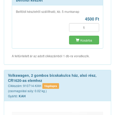
Belföldi készlet
Belföldi készletről szállítható, kb. 5 munkanap
4500 Ft
Kosárba
A feltüntetett ár az adott cikkszámból 1 db-ra vonatkozik.
Volkswagen, 2 gombos bicskakulcs ház, alsó rész,
CR1620-as elemhez
Cikkszám: 910714-KAH
Vágólapra
(csomagolási súly: 0.02 kg.)
Gyártó:
KAH