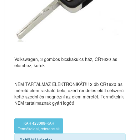
Volkswagen, 3 gombos bicskakulcs ház, CR1620-as
elemhez, kerek
NEM TARTALMAZ ELEKTRONIKÁT!!! 2 db CR1620-as
méretű elem rakható bele, ezért rendelés előtt célszerű
ketté szedni és megnézni az elem méretét. Termékeink
NEM tartalmaznak gyári logót!
KAH 423088-KAH
Termékoldal, referenciák