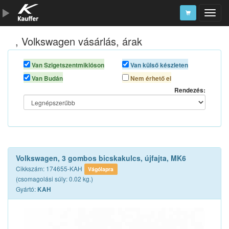
, Volkswagen vásárlás, árak
Szerszámkatalógus
Kosár
Van Szigetszentmiklóson
Van külső készleten
Van Budán
Nem érhető el
Alkatrészek
Rendezés:
Volkswagen, 3 gombos bicskakulcs, újfajta, MK6
Cikkszám: 174655-KAH
Vágólapra
(csomagolási súly: 0.02 kg.)
Gyártó:
KAH