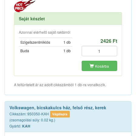
Saját készlet
Azonnal elérhető saját raktárról
2426 Ft
Szigetszentmiklós
1 db
Buda
1 db
Kosárba
A feltüntetett ár az adott cikkszámból 1 db-ra vonatkozik.
Volkswagen, bicskakulcs ház, felső rész, kerek
Cikkszám: 950350-KAH
Vágólapra
(csomagolási súly: 0.02 kg.)
Gyártó:
KAH