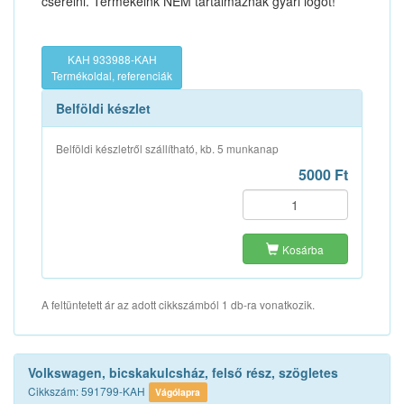
cserélni. Termékeink NEM tartalmaznak gyári logót!
KAH 933988-KAH
Termékoldal, referenciák
Belföldi készlet
Belföldi készletről szállítható, kb. 5 munkanap
5000 Ft
Kosárba
A feltüntetett ár az adott cikkszámból 1 db-ra vonatkozik.
Volkswagen, bicskakulcsház, felső rész, szögletes
Cikkszám: 591799-KAH
Vágólapra