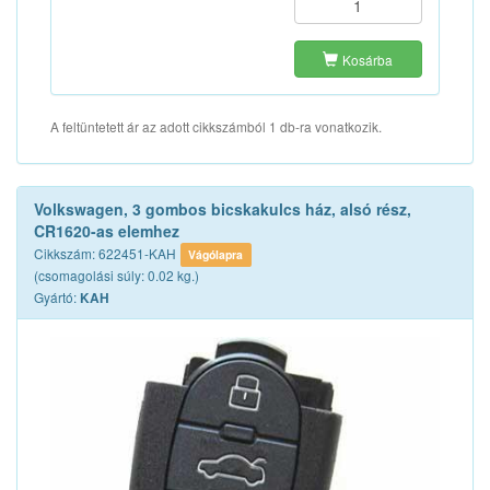
Kosárba
A feltüntetett ár az adott cikkszámból 1 db-ra vonatkozik.
Volkswagen, 3 gombos bicskakulcs ház, alsó rész,
CR1620-as elemhez
Cikkszám: 622451-KAH
Vágólapra
(csomagolási súly: 0.02 kg.)
Gyártó:
KAH