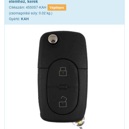
elemhez, kerek
Cikkszám: 455057-KAH
Vágólapra
(csomagolási súly: 0.02 kg.)
Gyártó:
KAH