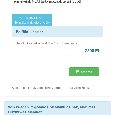
Termékeink NEM tartalmaznak gyári logót!
KAH 910714-KAH
Termékoldal, referenciák
Belföldi készlet
Belföldi készletről szállítható, kb. 5 munkanap
2500 Ft
Kosárba
A feltüntetett ár az adott cikkszámból 1 db-ra vonatkozik.
Volkswagen, 2 gombos bicskakulcs ház, alsó rész,
CR2032-es elemhez