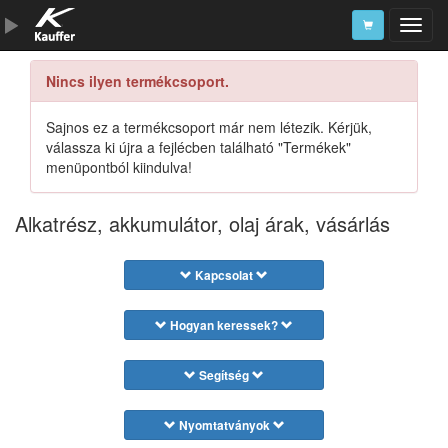
Nincs ilyen termékcsoport.
Szerszámkatalógus
Kosár
Sajnos ez a termékcsoport már nem létezik. Kérjük,
válassza ki újra a fejlécben található "Termékek"
Alkatrészek
menüpontból kiindulva!
Alkatrész, akkumulátor, olaj árak, vásárlás
Kapcsolat
Hogyan keressek?
Segítség
Nyomtatványok