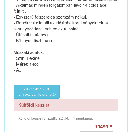
- Alkalmas minden forgalomban lévő 14 colos acél
felnire.
- Egyszerű felszerelés szerszám nélkül.
- Rendkívül ellenáll az időjárási körülményeknek, a
szennyeződéseknek és az út sóinak.
- Ütésálló műanyag
- Könnyen tisztítható
Műszaki adatok:
- Szín: Fekete
- Méret: 14col
- A...
J-TEC 14175-JTC
Termékoldal, referenciák
Külföldi készlet
Külföldi készletről szállítható, kb. +1 munkanap
10499 Ft