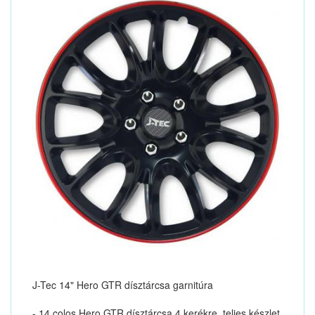
J-Tec 14" Hero GTR dísztárcsa garnitúra
- 14 colos Hero GTR dísztárcsa 4 kerékre, teljes készlet.