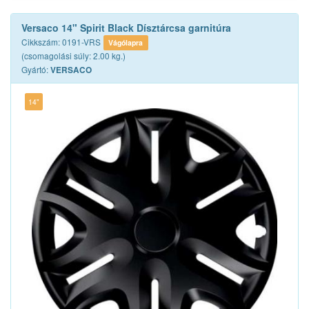
Versaco 14" Spirit Black Dísztárcsa garnitúra
Cikkszám: 0191-VRS
Vágólapra
(csomagolási súly: 2.00 kg.)
Gyártó:
VERSACO
14"