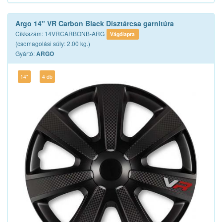
Argo 14" VR Carbon Black Dísztárcsa garnitúra
Cikkszám: 14VRCARBONB-ARG
Vágólapra
(csomagolási súly: 2.00 kg.)
Gyártó:
ARGO
14"
4 db