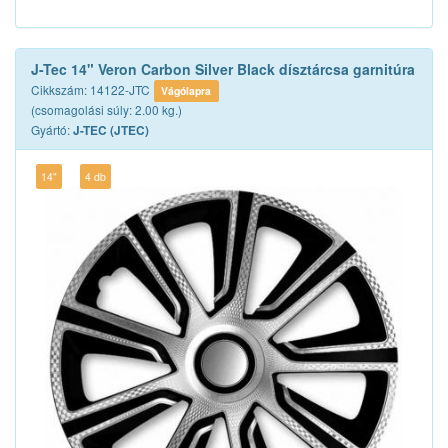
J-Tec 14" Veron Carbon Silver Black dísztárcsa garnitúra
Cikkszám: 14122-JTC
Vágólapra
(csomagolási súly: 2.00 kg.)
Gyártó:
J-TEC (JTEC)
14"
4 db