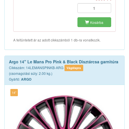
Kosárba
A feltüntetett ár az adott cikkszámból 1 db-ra vonatkozik.
Argo 14" Le Mans Pro Pink & Black Dísztárcsa garnitúra
Cikkszám: 14LEMANSPINKB-ARG
Vágólapra
(csomagolási súly: 2.00 kg.)
Gyártó:
ARGO
14"