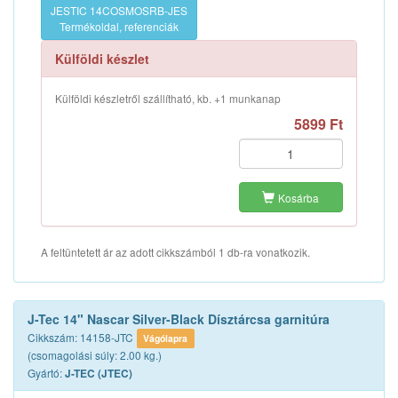
JESTIC 14COSMOSRB-JES
Termékoldal, referenciák
Külföldi készlet
Külföldi készletről szállítható, kb. +1 munkanap
5899 Ft
Kosárba
A feltüntetett ár az adott cikkszámból 1 db-ra vonatkozik.
J-Tec 14" Nascar Silver-Black Dísztárcsa garnitúra
Cikkszám: 14158-JTC
Vágólapra
(csomagolási súly: 2.00 kg.)
Gyártó:
J-TEC (JTEC)