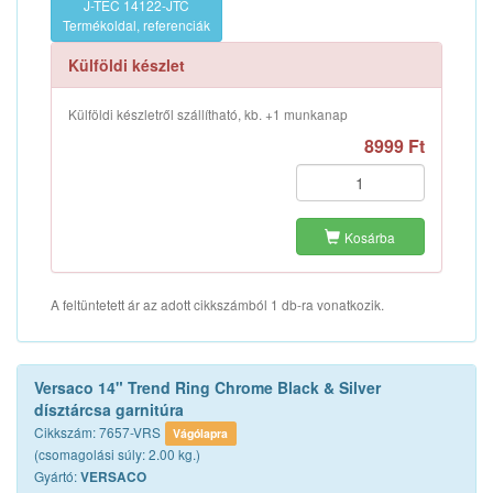
J-TEC 14122-JTC
Termékoldal, referenciák
Külföldi készlet
Külföldi készletről szállítható, kb. +1 munkanap
8999 Ft
Kosárba
A feltüntetett ár az adott cikkszámból 1 db-ra vonatkozik.
Versaco 14" Trend Ring Chrome Black & Silver
dísztárcsa garnitúra
Cikkszám: 7657-VRS
Vágólapra
(csomagolási súly: 2.00 kg.)
Gyártó:
VERSACO