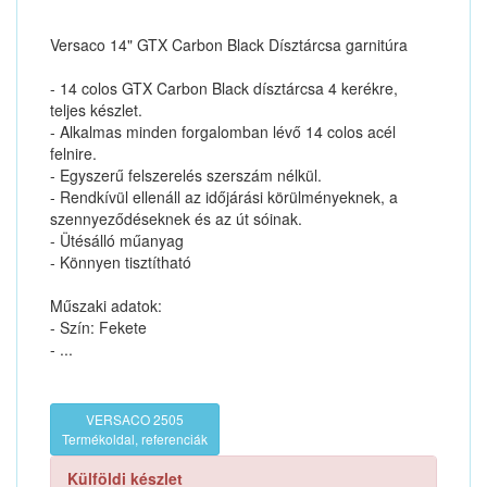
Versaco 14" GTX Carbon Black Dísztárcsa garnitúra
- 14 colos GTX Carbon Black dísztárcsa 4 kerékre,
teljes készlet.
- Alkalmas minden forgalomban lévő 14 colos acél
felnire.
- Egyszerű felszerelés szerszám nélkül.
- Rendkívül ellenáll az időjárási körülményeknek, a
szennyeződéseknek és az út sóinak.
- Ütésálló műanyag
- Könnyen tisztítható
Műszaki adatok:
- Szín: Fekete
- ...
VERSACO 2505
Termékoldal, referenciák
Külföldi készlet