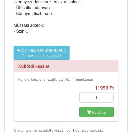
szennyeződéseknek és az út sóinak.
- Ütésálló műanyag
- Könnyen tisztítható
Műszaki adatok:
- Szín...
ARGO 14LEMANSPINKB-ARG
Termékoldal, referenciák
Külföldi készlet
Külföldi készletről szállítható, kb. +1 munkanap
11999 Ft
Kosárba
A feltüntetett ár az adott cikkszámból 1 db-ra vonatkozik.