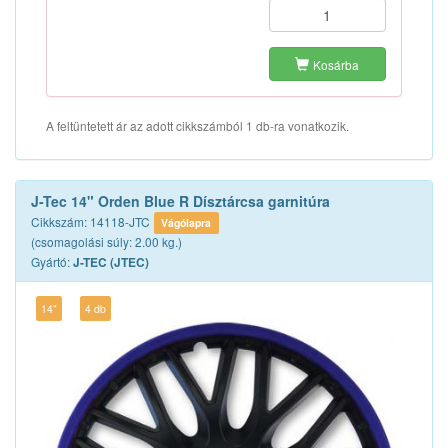
Kosárba
A feltüntetett ár az adott cikkszámból 1 db-ra vonatkozik.
J-Tec 14" Orden Blue R Dísztárcsa garnitúra
Cikkszám: 14118-JTC
Vágólapra
(csomagolási súly: 2.00 kg.)
Gyártó:
J-TEC (JTEC)
14"
4 db