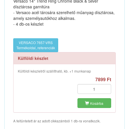
Versaco 14" Trend Ring Chrome Black & Silver
dísztárcsa garnitúra
- Versaco acél tárcsára szerelhető műanyag dísztárcsa,
amely személyautókhoz alkalmas.
- 4 db-os készlet
VERSACO 7657-VRS
Termékoldal, referenciák
Külföldi készlet
Külföldi készletről szállítható, kb. +1 munkanap
7899 Ft
Kosárba
A feltüntetett ár az adott cikkszámból 1 db-ra vonatkozik.