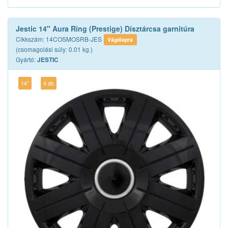
Jestic 14" Aura Ring (Prestige) Dísztárcsa garnitúra
Cikkszám: 14COSMOSRB-JES
Vágólapra
(csomagolási súly: 0.01 kg.)
Gyártó:
JESTIC
14"
4 db