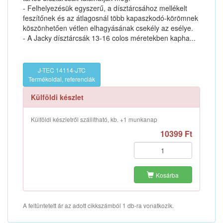
- Felhelyezésük egyszerű, a dísztárcsához mellékelt
feszítőnek és az átlagosnál több kapaszkodó-körömnek
köszönhetően vétlen elhagyásának csekély az esélye.
- A Jacky dísztárcsák 13-16 colos méretekben kapha...
J-TEC 14114-JTC
Termékoldal, referenciák
Külföldi készlet
Külföldi készletről szállítható, kb. +1 munkanap
10399 Ft
Kosárba
A feltüntetett ár az adott cikkszámból 1 db-ra vonatkozik.