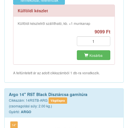
Termékoldal, referenciák
Külföldi készlet
Külföldi készletről szállítható, kb. +1 munkanap
9099 Ft
Kosárba
A feltüntetett ár az adott cikkszámból 1 db-ra vonatkozik.
Argo 14" RST Black Dísztárcsa garnitúra
Cikkszám: 14RSTB-ARG
Vágólapra
(csomagolási súly: 2.00 kg.)
Gyártó:
ARGO
14"