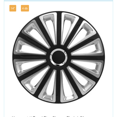
14"
4 db