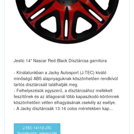
Jestic 14" Nascar Red-Black Dísztárcsa garnitúra
- Kínálatunkban a Jacky Autosport (J-TEC) kiváló
minőségű ABS alapnyaguknak köszönhetően rendkívül
tartós dísztárcsáit találhatják meg.
- Felhelyezésük egyszerű, a dísztárcsához mellékelt
feszítőnek és az átlagosnál több kapaszkodó-körömnek
köszönhetően vétlen elhagyásának csekély az esélye.
- A Jacky dísztárcsák 13-16 colos méretekben kap...
J-TEC 14112-JTC
Termékoldal, referenciák