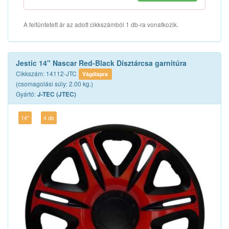
A feltüntetett ár az adott cikkszámból 1 db-ra vonatkozik.
Jestic 14" Nascar Red-Black Dísztárcsa garnitúra
Cikkszám: 14112-JTC
Vágólapra
(csomagolási súly: 2.00 kg.)
Gyártó:
J-TEC (JTEC)
14"
4 db