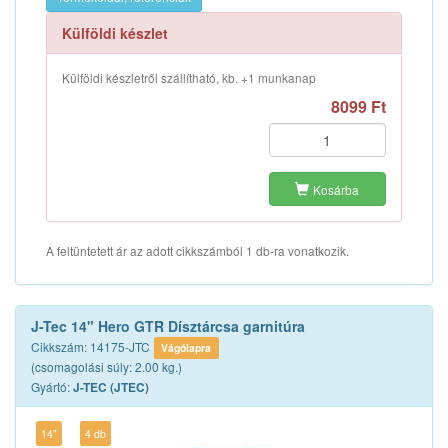
Külföldi készlet
Külföldi készletről szállítható, kb. +1 munkanap
8099 Ft
Kosárba
A feltüntetett ár az adott cikkszámból 1 db-ra vonatkozik.
J-Tec 14" Hero GTR Dísztárcsa garnitúra
Cikkszám: 14175-JTC
Vágólapra
(csomagolási súly: 2.00 kg.)
Gyártó:
J-TEC (JTEC)
14"
4 db