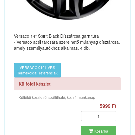
Versaco 14" Spirit Black Dísztárcsa garnitúra
- Versaco acél tárcsára szerelhető műanyag dísztárcsa,
amely személyautókhoz alkalmas. 4 db.
VERSACO 0191-VRS
Termékoldal, referenciák
Külföldi készlet
Külföldi készletről szállítható, kb. +1 munkanap
5999 Ft
Kosárba