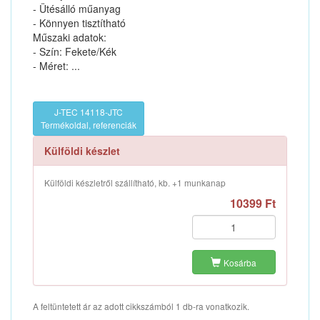
- Ütésálló műanyag
- Könnyen tisztítható
Műszaki adatok:
- Szín: Fekete/Kék
- Méret: ...
J-TEC 14118-JTC
Termékoldal, referenciák
Külföldi készlet
Külföldi készletről szállítható, kb. +1 munkanap
10399 Ft
Kosárba
A feltüntetett ár az adott cikkszámból 1 db-ra vonatkozik.