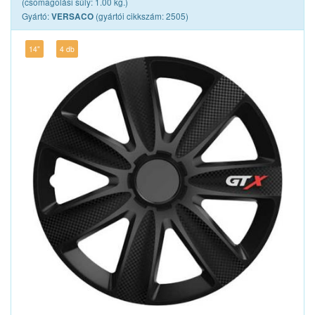
(csomagolási súly: 1.00 kg.)
Gyártó:
(gyártói cikkszám: 2505)
VERSACO
14"
4 db