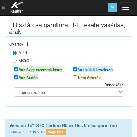
, Dísztárcsa garnitúra, 14" fekete vásárlás,
Szerszámkatalógus
árak
Kosár
Gyártók:
Alkatrészek
Mind
ARGO
J-TEC
Van Szigetszentmiklóson
Van külső készleten
JESTIC
Van Budán
Nem érhető el
VERSACO
Rendezés:
Versaco 14" GTX Carbon Black Dísztárcsa garnitúra
Cikkszám: 2505-VRS
Vágólapra