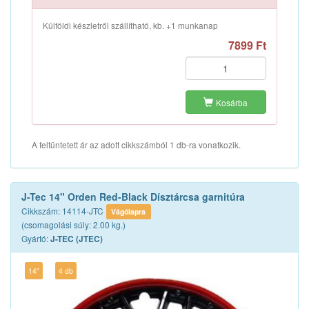
Külföldi készletről szállítható, kb. +1 munkanap
7899 Ft
Kosárba
A feltüntetett ár az adott cikkszámból 1 db-ra vonatkozik.
J-Tec 14" Orden Red-Black Dísztárcsa garnitúra
Cikkszám: 14114-JTC
Vágólapra
(csomagolási súly: 2.00 kg.)
Gyártó:
J-TEC (JTEC)
14"
4 db