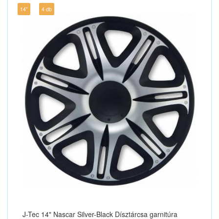
14"
4 db
J-Tec 14" Nascar Silver-Black Dísztárcsa garnitúra