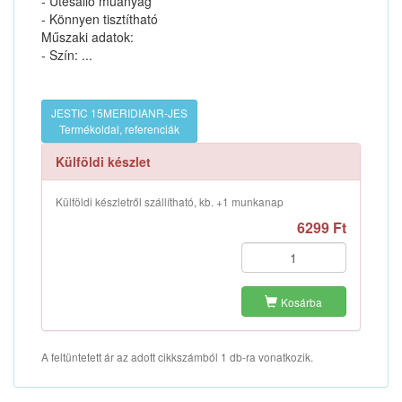
- Ütésálló műanyag
- Könnyen tisztítható
Műszaki adatok:
- Szín: ...
JESTIC 15MERIDIANR-JES
Termékoldal, referenciák
Külföldi készlet
Külföldi készletről szállítható, kb. +1 munkanap
6299 Ft
Kosárba
A feltüntetett ár az adott cikkszámból 1 db-ra vonatkozik.