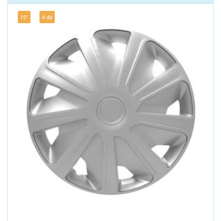
15"
4 db