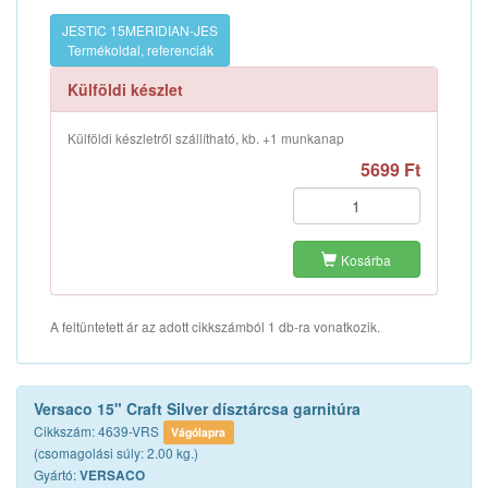
JESTIC 15MERIDIAN-JES
Termékoldal, referenciák
Külföldi készlet
Külföldi készletről szállítható, kb. +1 munkanap
5699 Ft
Kosárba
A feltüntetett ár az adott cikkszámból 1 db-ra vonatkozik.
Versaco 15" Craft Silver dísztárcsa garnitúra
Cikkszám: 4639-VRS
Vágólapra
(csomagolási súly: 2.00 kg.)
Gyártó:
VERSACO