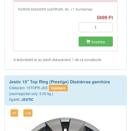
Külföldi készletről szállítható, kb. +1 munkanap
5699 Ft
Kosárba
A feltüntetett ár az adott cikkszámból 1 db-ra vonatkozik.
Jestic 15" Top Ring (Prestige) Dísztárcsa garnitúra
Cikkszám: 15TOPR-JES
Vágólapra
(csomagolási súly: 2.00 kg.)
Gyártó:
JESTIC
15"
4 db