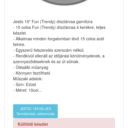
Jestic 15" Fun (Trendy) dísztárcsa garnitúra
- 15 colos Fun (Trendy) dísztárcsa 4 kerékre, teljes
készlet.
- Alkalmas minden forgalomban lévő 15 colos acél
felnire.
- Egyszerű felszerelés szerszám nélkül.
- Rendkívül ellenáll az időjárási körülményeknek, a
szennyeződéseknek és az út sóinak.
- Ütésálló műanyag
- Könnyen tisztítható
Műszaki adatok:
- Szín: Ezüst
- Méret: 15col...
JESTIC 15FUN-JES
Termékoldal, referenciák
Külföldi készlet