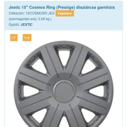
Jestic 15" Cosmos Ring (Prestige) dísztárcsa garnitúra
Cikkszám: 15COSMOSR-JES
Vágólapra
(csomagolási súly: 2.00 kg.)
Gyártó:
JESTIC
15"
4 db