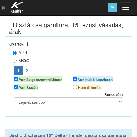
, Dísztárcsa garnitúra, 15" ezüst vásárlás,
Szerszámkatalógus
árak
Kosár
Gyártók:
Alkatrészek
Mind
ARGO
J-TEC
1
2
JESTIC
Van Szigetszentmiklóson
Van külső készleten
VERSACO
Van Budán
Nem érhető el
Rendezés:
Jestic Dísztárcsa 15" Delta (Trendy) dísztárcsa garnitúra