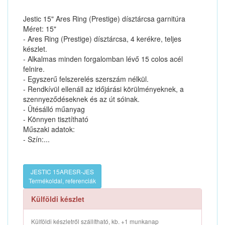
Jestic 15" Ares Ring (Prestige) dísztárcsa garnitúra
Méret: 15"
- Ares Ring (Prestige) dísztárcsa, 4 kerékre, teljes
készlet.
- Alkalmas minden forgalomban lévő 15 colos acél
felnire.
- Egyszerű felszerelés szerszám nélkül.
- Rendkívül ellenáll az időjárási körülményeknek, a
szennyeződéseknek és az út sóinak.
- Ütésálló műanyag
- Könnyen tisztítható
Műszaki adatok:
- Szín:...
JESTIC 15ARESR-JES
Termékoldal, referenciák
Külföldi készlet
Külföldi készletről szállítható, kb. +1 munkanap