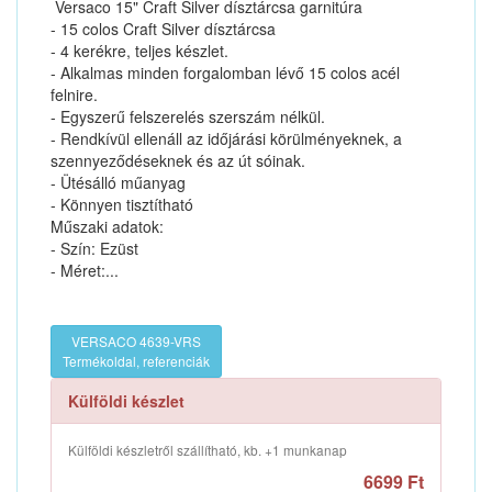
Versaco 15" Craft Silver dísztárcsa garnitúra
- 15 colos Craft Silver dísztárcsa
- 4 kerékre, teljes készlet.
- Alkalmas minden forgalomban lévő 15 colos acél
felnire.
- Egyszerű felszerelés szerszám nélkül.
- Rendkívül ellenáll az időjárási körülményeknek, a
szennyeződéseknek és az út sóinak.
- Ütésálló műanyag
- Könnyen tisztítható
Műszaki adatok:
- Szín: Ezüst
- Méret:...
VERSACO 4639-VRS
Termékoldal, referenciák
Külföldi készlet
Külföldi készletről szállítható, kb. +1 munkanap
6699 Ft