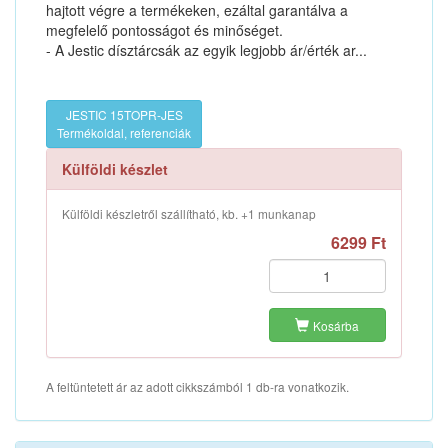
hajtott végre a termékeken, ezáltal garantálva a
megfelelő pontosságot és minőséget.
- A Jestic dísztárcsák az egyik legjobb ár/érték ar...
JESTIC 15TOPR-JES
Termékoldal, referenciák
Külföldi készlet
Külföldi készletről szállítható, kb. +1 munkanap
6299 Ft
Kosárba
A feltüntetett ár az adott cikkszámból 1 db-ra vonatkozik.