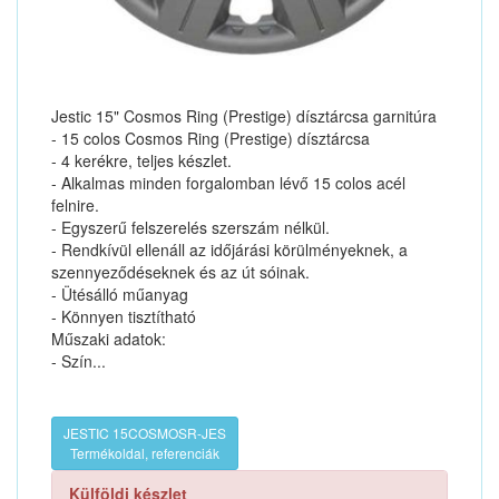
Jestic 15" Cosmos Ring (Prestige) dísztárcsa garnitúra
- 15 colos Cosmos Ring (Prestige) dísztárcsa
- 4 kerékre, teljes készlet.
- Alkalmas minden forgalomban lévő 15 colos acél
felnire.
- Egyszerű felszerelés szerszám nélkül.
- Rendkívül ellenáll az időjárási körülményeknek, a
szennyeződéseknek és az út sóinak.
- Ütésálló műanyag
- Könnyen tisztítható
Műszaki adatok:
- Szín...
JESTIC 15COSMOSR-JES
Termékoldal, referenciák
Külföldi készlet