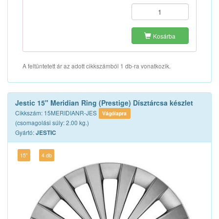
Kosárba
A feltüntetett ár az adott cikkszámból 1 db-ra vonatkozik.
Jestic 15" Meridian Ring (Prestige) Dísztárcsa készlet
Cikkszám: 15MERIDIANR-JES
Vágólapra
(csomagolási súly: 2.00 kg.)
Gyártó:
JESTIC
15"
4 db