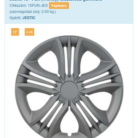
Cikkszám: 15FUN-JES
Vágólapra
(csomagolási súly: 2.00 kg.)
Gyártó:
JESTIC
15"
4 db