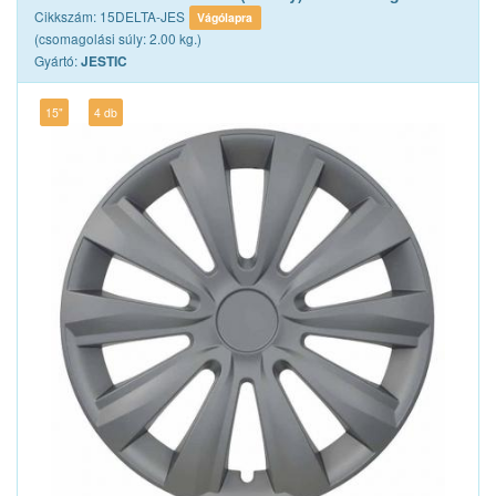
Cikkszám: 15DELTA-JES
Vágólapra
(csomagolási súly: 2.00 kg.)
Gyártó:
JESTIC
15"
4 db