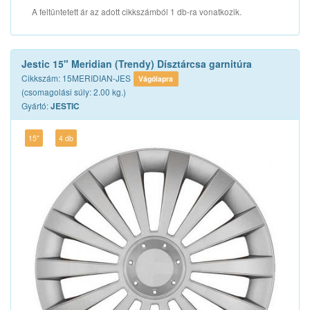
A feltüntetett ár az adott cikkszámból 1 db-ra vonatkozik.
Jestic 15" Meridian (Trendy) Dísztárcsa garnitúra
Cikkszám: 15MERIDIAN-JES
Vágólapra
(csomagolási súly: 2.00 kg.)
Gyártó:
JESTIC
15"
4 db