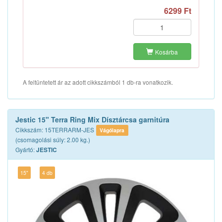
6299 Ft
Kosárba
A feltüntetett ár az adott cikkszámból 1 db-ra vonatkozik.
Jestic 15" Terra Ring Mix Dísztárcsa garnitúra
Cikkszám: 15TERRARM-JES
Vágólapra
(csomagolási súly: 2.00 kg.)
Gyártó:
JESTIC
15"
4 db