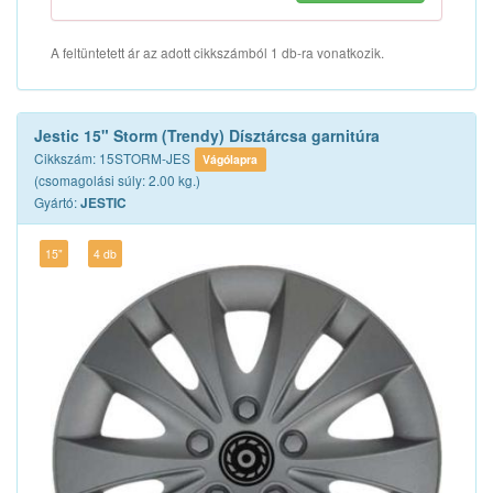
A feltüntetett ár az adott cikkszámból 1 db-ra vonatkozik.
Jestic 15" Storm (Trendy) Dísztárcsa garnitúra
Cikkszám: 15STORM-JES
Vágólapra
(csomagolási súly: 2.00 kg.)
Gyártó:
JESTIC
15"
4 db