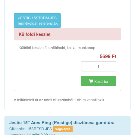
JESTIC 15STORM-JES
Termékoldal, referenciák
Külföldi készlet
Külföldi készletről szállítható, kb. +1 munkanap
5699 Ft
Kosárba
A feltüntetett ár az adott cikkszámból 1 db-ra vonatkozik.
Jestic 15" Ares Ring (Prestige) dísztárcsa garnitúra
Cikkszám: 15ARESR-JES
Vágólapra
(csomagolási súly: 2.00 kg.)