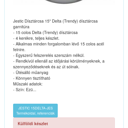
Jestic Dísztárcsa 15" Delta (Trendy) dísztárcsa
garnitúra
- 15 colos Delta (Trendy) dísztárcsa
- 4 kerékre, teljes készlet.
- Alkalmas minden forgalomban lévő 15 colos acél
felnire.
- Egyszerű felszerelés szerszám nélkül.
- Rendkívül ellenáll az időjárási körülményeknek, a
szennyeződéseknek és az út sóinak.
- Ütésálló műanyag
- Könnyen tisztítható
Műszaki adatok:
- Szín: Ezü...
JESTIC 15DELTA-JES
Termékoldal, referenciák
Külföldi készlet