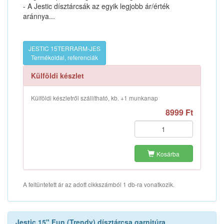
- A Jestic dísztárcsák az egyik legjobb ár/érték
aránnya...
JESTIC 15TERRARM-JES
Termékoldal, referenciák
Külföldi készlet
Külföldi készletről szállítható, kb. +1 munkanap
8999 Ft
Kosárba
A feltüntetett ár az adott cikkszámból 1 db-ra vonatkozik.
Jestic 15" Fun (Trendy) dísztárcsa garnitúra