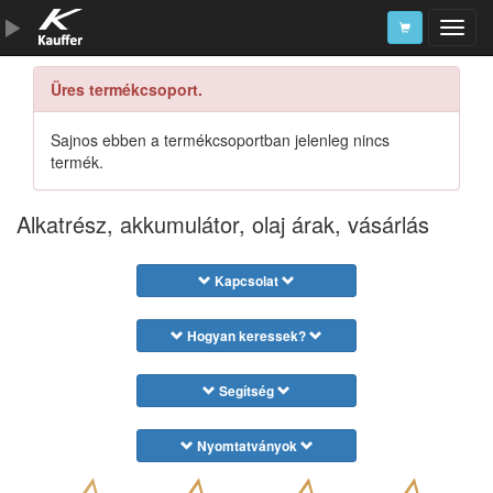
Üres termékcsoport.
Szerszámkatalógus
Kosár
Sajnos ebben a termékcsoportban jelenleg nincs
termék.
Alkatrészek
Alkatrész, akkumulátor, olaj árak, vásárlás
Kapcsolat
Hogyan keressek?
Segítség
Nyomtatványok