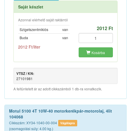
Saját készlet
Azonnal elérhető saját raktárról
2012 Ft
Szigetszentmiklós
van
Buda
van
2012 Ft/liter
Kosárba
VTSZ / KN:
27101981
A feltüntetett ár az adott cikkszámból 1 db-ra vonatkozik.
Motul 5100 4T 10W-40 motorkerékpár-motorolaj, 4lit
104068
Cikkszám: XY34-1040-00-004
Vágólapra
(csomagolási súly: 4.00 kg.)