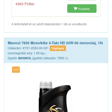
4363 Ft/liter
Kosárba
A feltüntetett ár az adott cikkszámból 1 db-ra vonatkozik.
Mannol 7830 Motorbike 4-Takt HD 20W-50 motorolaj, 1lit
Cikkszám: XY31-2050-00-001
Vágólapra
(csomagolási súly: 1.00 kg.)
Gyártó:
(gyártói cikkszám: 7830-1)
MANNOL
1LIT