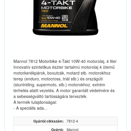
Mannol 7812 Motorbike 4-Takt 10W-40 motorolaj, 4 liter
Innovatív szintetikus észter tartalmú motorolaj 4 ütemű
motorkerékpárok, boxutcák, motard stb. motorokhoz
terep (enduro, motocross, triál stb.) és országúti
(stuntriding, supermoto, stb.) motorokhoz. extrém
terhelés alatti vezetés. A motor garantált védelmére és
a sebességváltó tartósságára tervezték.
A termék tulajdonságai:
- A speciális ada...
Gyártói cikkszám:
7812-4
Gyártó:
Mannol