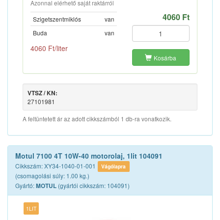
Azonnal elérhető saját raktárról
4060 Ft
Szigetszentmiklós
van
Buda
van
4060 Ft/liter
Kosárba
VTSZ / KN:
27101981
A feltüntetett ár az adott cikkszámból 1 db-ra vonatkozik.
Motul 7100 4T 10W-40 motorolaj, 1lit 104091
Cikkszám: XY34-1040-01-001
Vágólapra
(csomagolási súly: 1.00 kg.)
Gyártó:
(gyártói cikkszám: 104091)
MOTUL
1LIT