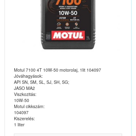
Motul 7100 4T 10W-50 motorolaj, 1lit 104097
Jóváhagyások:
API SN, SM, SL, SJ, SH, SG;
JASO MA2
Viszkozitás:
10W-50
Motul cikkszám:
104097
Kiszerelés:
1 liter