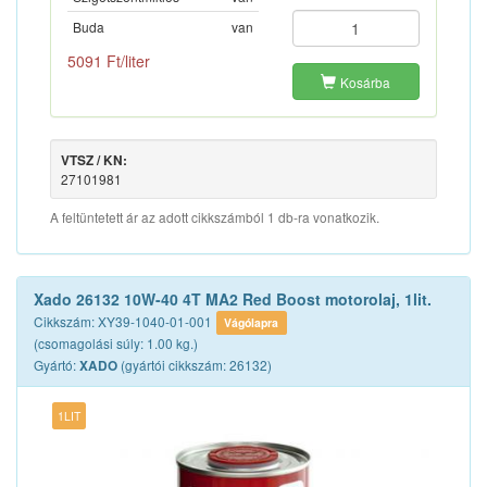
Buda
van
5091 Ft/liter
Kosárba
VTSZ / KN:
27101981
A feltüntetett ár az adott cikkszámból 1 db-ra vonatkozik.
Xado 26132 10W-40 4T MA2 Red Boost motorolaj, 1lit.
Cikkszám: XY39-1040-01-001
Vágólapra
(csomagolási súly: 1.00 kg.)
Gyártó:
(gyártói cikkszám: 26132)
XADO
1LIT