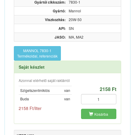
Gyártói cikkszám:
7830-1
Gyártó:
Mannol
Viszkozitás:
20W-50
API:
SN
JASO:
MA, MA2
MANNOL 7830-1
Termékoldal, referenciák
Saját készlet
Azonnal elérhető saját raktárról
2158 Ft
Szigetszentmiklós
van
Buda
van
2158 Ft/liter
Kosárba