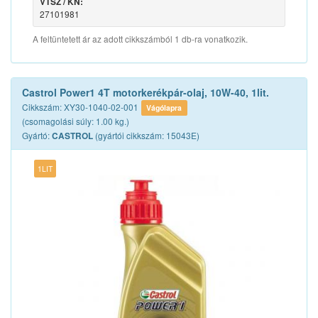
VTSZ / KN:
27101981
A feltüntetett ár az adott cikkszámból 1 db-ra vonatkozik.
Castrol Power1 4T motorkerékpár-olaj, 10W-40, 1lit.
Cikkszám: XY30-1040-02-001
Vágólapra
(csomagolási súly: 1.00 kg.)
Gyártó:
(gyártói cikkszám: 15043E)
CASTROL
1LIT