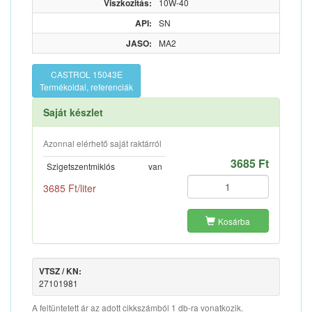
Viszkozitás:
10W-40
API:
SN
JASO:
MA2
CASTROL 15043E
Termékoldal, referenciák
Saját készlet
Azonnal elérhető saját raktárról
3685 Ft
Szigetszentmiklós
van
3685 Ft/liter
Kosárba
VTSZ / KN:
27101981
A feltüntetett ár az adott cikkszámból 1 db-ra vonatkozik.