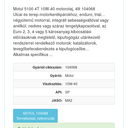
Motul 5100 4T 10W-40 motorolaj, 4lit 104068
Utcai és terep-motorkerékpárokhoz, enduro, trial…
négyütemű motorral, integrált sebességváltóval vagy
anélkül, nedves vagy száraz tengelykapcsolóval, az
Euro 2, 3, 4 vagy 5 károsanyag-kibocsátási
előírásoknak megfelelő, kipufogógáz utánkezelő
rendszerrel rendelkező motorok: katalizátorok,
levegőbefecskendezés a kipufogócsőbe...
Alkalmas specifikus ...
Gyártói cikkszám:
104068
Gyártó:
Motul
Viszkozitás:
10W-40
API:
SP
JASO:
MA2
MOTUL 104068
Termékoldal, referenciák