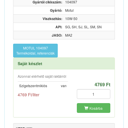
Gyártói cikkszám:
104097
Gyártó:
Motul
Viszkozitás:
10W-50
API:
SG, SH, SJ, SL, SM, SN
JASO:
MA2
MOTUL 104097
Termékoldal, referenciák
Saját készlet
Azonnal elérhető saját raktárról
4769 Ft
Szigetszentmiklós
van
4769 Ft/liter
Kosárba