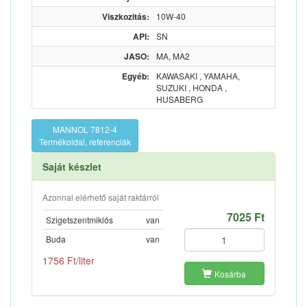
Viszkozitás:
10W-40
API:
SN
JASO:
MA, MA2
Egyéb:
KAWASAKI , YAMAHA,
SUZUKI , HONDA ,
HUSABERG
MANNOL 7812-4
Termékoldal, referenciák
Saját készlet
Azonnal elérhető saját raktárról
7025 Ft
Szigetszentmiklós
van
Buda
van
1756 Ft/liter
Kosárba