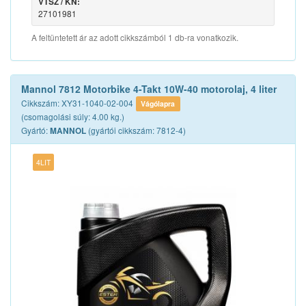
VTSZ / KN:
27101981
A feltüntetett ár az adott cikkszámból 1 db-ra vonatkozik.
Mannol 7812 Motorbike 4-Takt 10W-40 motorolaj, 4 liter
Cikkszám: XY31-1040-02-004
Vágólapra
(csomagolási súly: 4.00 kg.)
Gyártó:
(gyártói cikkszám: 7812-4)
MANNOL
4LIT