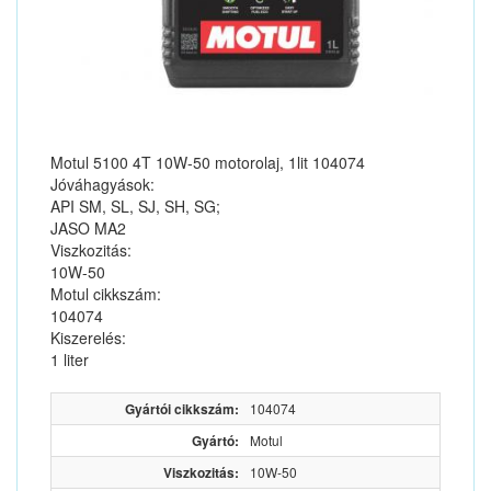
Motul 5100 4T 10W-50 motorolaj, 1lit 104074
Jóváhagyások:
API SM, SL, SJ, SH, SG;
JASO MA2
Viszkozitás:
10W-50
Motul cikkszám:
104074
Kiszerelés:
1 liter
Gyártói cikkszám:
104074
Gyártó:
Motul
Viszkozitás:
10W-50