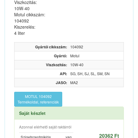
Viszkozitás:
10W-40
Motul cikkszám:
104092
Kiszerelés:
4 liter
Gyártói cikkszám:
104092
Gyártó:
Motul
Viszkozitás:
10W-40
API:
SG, SH, SJ, SL, SM, SN
JASO:
MA2
MOTUL 104092
Termékoldal, referenciák
Saját készlet
Azonnal elérhető saját raktárról
20362 Ft
Szigetszentmiklós
van