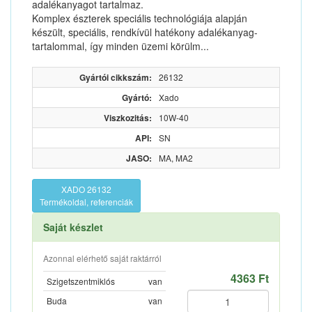
adalékanyagot tartalmaz.
Komplex észterek speciális technológiája alapján
készült, speciális, rendkívül hatékony adalékanyag-
tartalommal, így minden üzemi körülm...
Gyártói cikkszám:
26132
Gyártó:
Xado
Viszkozitás:
10W-40
API:
SN
JASO:
MA, MA2
XADO 26132
Termékoldal, referenciák
Saját készlet
Azonnal elérhető saját raktárról
4363 Ft
Szigetszentmiklós
van
Buda
van