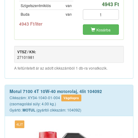
4943 Ft
Szigetszentmiklós
van
Buda
van
4943 Ft/liter
Kosárba
VTSZ / KN:
27101981
A feltüntetett ár az adott cikkszámból 1 db-ra vonatkozik.
Motul 7100 4T 10W-40 motorolaj, 4lit 104092
Cikkszám: XY34-1040-01-004
Vágólapra
(csomagolási súly: 4.00 kg.)
Gyártó:
(gyártói cikkszám: 104092)
MOTUL
4LIT