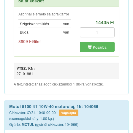
Saját készlet
Azonnal elérhető saját raktárról
14435 Ft
Szigetszentmiklós
van
Buda
van
3609 Ft/liter
Kosárba
VTSZ / KN:
27101981
A feltüntetett ár az adott cikkszámból 1 db-ra vonatkozik.
Motul 5100 4T 10W-40 motorolaj, 1lit 104066
Cikkszám: XY34-1040-00-001
Vágólapra
(csomagolási súly: 1.00 kg.)
Gyártó:
(gyártói cikkszám: 104066)
MOTUL