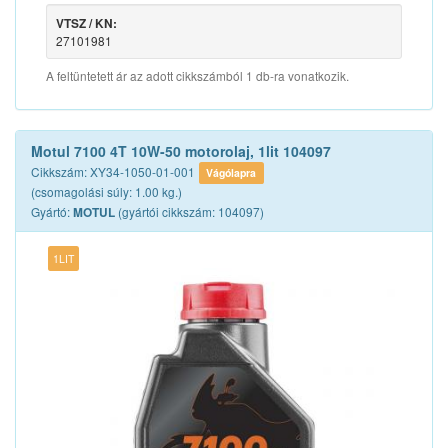
VTSZ / KN:
27101981
A feltüntetett ár az adott cikkszámból 1 db-ra vonatkozik.
Motul 7100 4T 10W-50 motorolaj, 1lit 104097
Cikkszám: XY34-1050-01-001
Vágólapra
(csomagolási súly: 1.00 kg.)
Gyártó:
(gyártói cikkszám: 104097)
MOTUL
1LIT