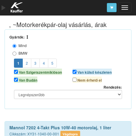
, ~Motorkerékpár-olaj vásárlás, árak
Szerszámkatalógus
Kosár
Gyártók:
Mind
Alkatrészek
BMW
CASTROL
1
2
3
4
5
ECSTAR
Van Szigetszentmiklóson
Van külső készleten
ELF
Van Budán
Nem érhető el
ENEOS
Rendezés:
ENI
LIQUI MOLY
MANNOL
MOTOREX
MOTUL
Mannol 7202 4-Takt Plus 10W-40 motorolaj, 1 liter
REPSOL
Cikkszám: XY31-1040-00-001
Vágólapra