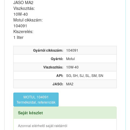
JASO MA2
Viszkozitás:
10W-40
Motul cikkszám:
104091
Kiszerelés:
1 liter
Gyártói cikkszám:
104091
Gyártó:
Motul
Viszkozitás:
10W-40
API:
SG, SH, SJ, SL, SM, SN
JASO:
MA2
MOTUL 104091
Termékoldal, referenciák
Saját készlet
Azonnal elérhető saját raktárról