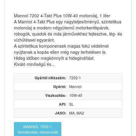
Mannol 7202 4-Takt Plus 10W-40 motorolaj, 1 liter
A Mannol 4-Takt Plus egy nagyteljesítményű, szintetikus
motorolaj a modern négyütemű motorkerékpárok,
robogók, quadok és más járművekhez fejlesztve, lég- és
vízhűtéssel egyaránt.
A szintetikus komponensek magas fokú védelmet
nyújtanak a kopás ellen még nagy terhelésen is.
Hideg időben megkönnyíti a hidegindítást.
Kiváló minőségű és...
Gyártói cikkszám:
7202-1
Gyártó:
Mannol
Viszkozitás:
10W-40
API:
SL
JASO:
MA, MA2
MANNOL 7202-1
Termékoldal, referenciák