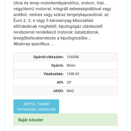
Utcai és terep-motorkerékpárokhoz, enduro, trial…
négyütemű motorral, integrált sebességváltóval vagy
anélkül, nedves vagy száraz tengelykapcsolóval, az
Euro 2, 3, 4 vagy 5 károsanyag-kibocsátási
előírásoknak megfelelő, kipufogógáz utánkezelő
rendszerrel rendelkező motorok: katalizátorok,
levegőbefecskendezés a kipufogócsőbe...
Alkalmas specifikus ...
Gyártói cikkszám:
104066
Gyártó:
Motul
Viszkozitás:
10W-40
API:
SP
JASO:
MA2
MOTUL 104066
Termékoldal, referenciák
Saját készlet