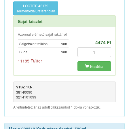
LOCTITE 42179
Termékoldal, referenciák
Saját készlet
Azonnal elérhető saját raktárról
4474 Ft
Szigetszentmiklós
van
Buda
van
11185 Ft/liter
Kosárba
VTSZ / KN:
38140090
3214101099
A feltüntetett ár az adott cikkszámból 1 db-ra vonatkozik.
Motip 090510 Karburátor-tisztító, 500ml