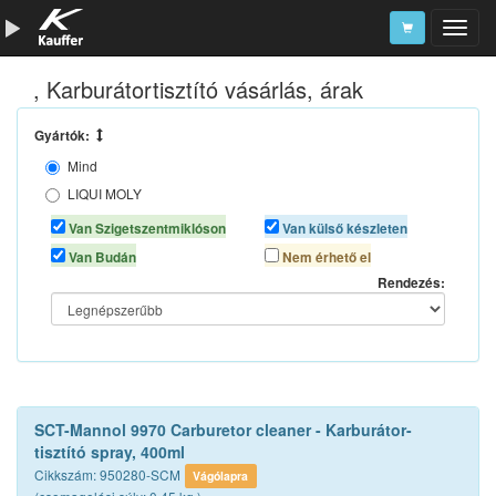
, Karburátortisztító vásárlás, árak
Szerszámkatalógus
Kosár
Gyártók:
Mind
Alkatrészek
LIQUI MOLY
LOCTITE
Van Szigetszentmiklóson
Van külső készleten
MOTIP
Van Budán
Nem érhető el
PRO-TEC
Rendezés:
SCT CHEM
XADO
SCT-Mannol 9970 Carburetor cleaner - Karburátor-
tisztító spray, 400ml
Cikkszám: 950280-SCM
Vágólapra