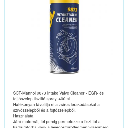
SCT-Mannol 9873 Intake Valve Cleaner - EGR- és
fojtószelep tisztító spray, 400ml
Hatékonyan távolítja el a zsíros lerakódásokat a
szívószelepből és a fojtószelepből.
Használata:
Járó motornál, fél percig permetezze a tisztítót a
karburátorba vagy a levegőszűrő/légmennyiségmérő