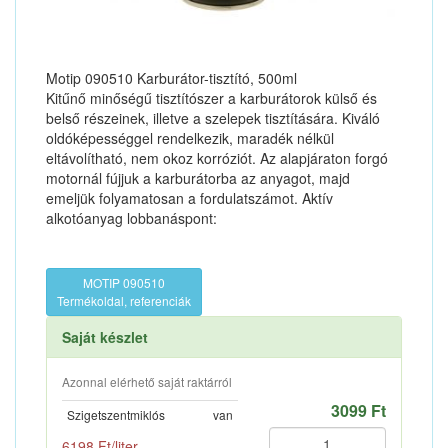
Motip 090510 Karburátor-tisztító, 500ml
Kitűnő minőségű tisztítószer a karburátorok külső és
belső részeinek, illetve a szelepek tisztítására. Kiváló
oldóképességgel rendelkezik, maradék nélkül
eltávolítható, nem okoz korróziót. Az alapjáraton forgó
motornál fújjuk a karburátorba az anyagot, majd
emeljük folyamatosan a fordulatszámot. Aktív
alkotóanyag lobbanáspont:
MOTIP 090510
Termékoldal, referenciák
Saját készlet
Azonnal elérhető saját raktárról
3099 Ft
Szigetszentmiklós
van
6198 Ft/liter