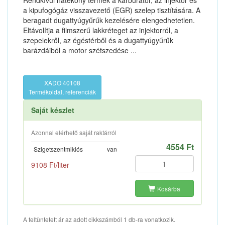
Rendkívül hatékony termék a karburátor, az injektor és
a kipufogógáz visszavezető (EGR) szelep tisztítására. A
beragadt dugattyúgyűrűk kezelésére elengedhetetlen.
Eltávolítja a filmszerű lakkréteget az injektorról, a
szepelekről, az égéstérből és a dugattyúgyűrűk
barázdáiból a motor szétszedése ...
XADO 40108
Termékoldal, referenciák
Saját készlet
Azonnal elérhető saját raktárról
4554 Ft
Szigetszentmiklós
van
9108 Ft/liter
Kosárba
A feltüntetett ár az adott cikkszámból 1 db-ra vonatkozik.