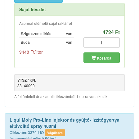
Saját készlet
Azonnal elérhető saját raktárról
4724 Ft
Szigetszentmiklós
van
Buda
van
9448 Ft/liter
Kosárba
VTSZ / KN:
38140090
A feltüntetett ár az adott cikkszámból 1 db-ra vonatkozik.
Liqui Moly Pro-Line injektor és gyújtó- izzítógyertya
eltávolító spray 400ml
Cikkszám: 3379-LIQ
Vágólapra
(csomagolási súly: 0.50 kg.)