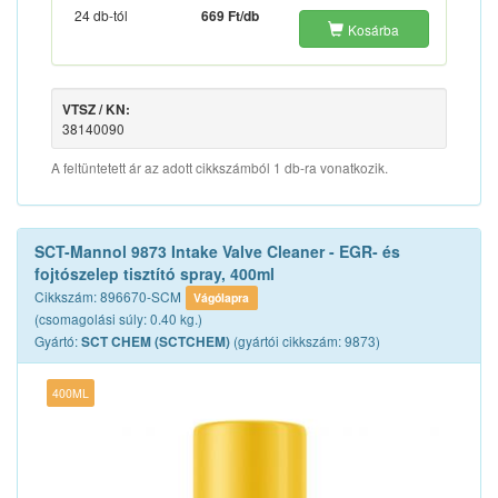
24 db-tól
669 Ft/db
Kosárba
VTSZ / KN:
38140090
A feltüntetett ár az adott cikkszámból 1 db-ra vonatkozik.
SCT-Mannol 9873 Intake Valve Cleaner - EGR- és
fojtószelep tisztító spray, 400ml
Cikkszám: 896670-SCM
Vágólapra
(csomagolási súly: 0.40 kg.)
Gyártó:
(gyártói cikkszám: 9873)
SCT CHEM (SCTCHEM)
400ML