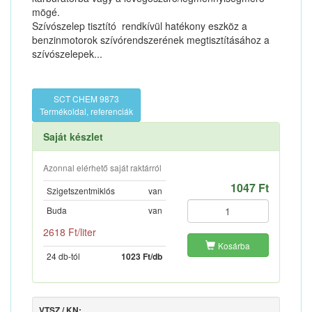
mögé.
Szívószelep tisztító  rendkívül hatékony eszköz a
benzinmotorok szívórendszerének megtisztításához a
szívószelepek...
SCT CHEM 9873
Termékoldal, referenciák
Saját készlet
Azonnal elérhető saját raktárról
1047 Ft
Szigetszentmiklós
van
Buda
van
2618 Ft/liter
Kosárba
24 db-tól
1023 Ft/db
VTSZ / KN: