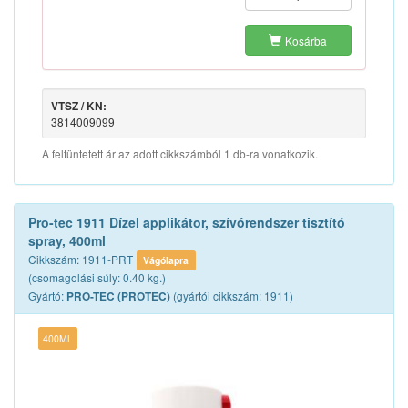
Kosárba
VTSZ / KN:
3814009099
A feltüntetett ár az adott cikkszámból 1 db-ra vonatkozik.
Pro-tec 1911 Dízel applikátor, szívórendszer tisztító
spray, 400ml
Cikkszám: 1911-PRT
Vágólapra
(csomagolási súly: 0.40 kg.)
Gyártó:
(gyártói cikkszám: 1911)
PRO-TEC (PROTEC)
400ML