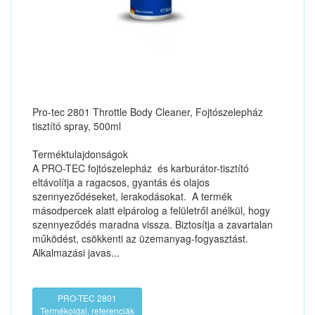
Pro-tec 2801 Throttle Body Cleaner, Fojtószelepház
tisztító spray, 500ml
Terméktulajdonságok
A PRO-TEC fojtószelepház és karburátor-tisztító
eltávolítja a ragacsos, gyantás és olajos
szennyeződéseket, lerakodásokat. A termék
másodpercek alatt elpárolog a felületről anélkül, hogy
szennyeződés maradna vissza. Biztosítja a zavartalan
működést, csökkenti az üzemanyag-fogyasztást.
Alkalmazási javas...
PRO-TEC 2801
Termékoldal, referenciák