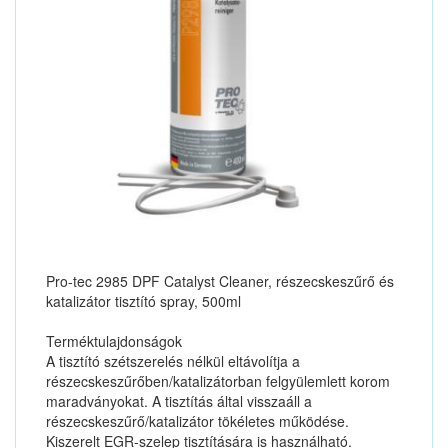
Pro-tec 2985 DPF Catalyst Cleaner, részecskeszűrő és
katalizátor tisztító spray, 500ml
Terméktulajdonságok
A tisztító szétszerelés nélkül eltávolítja a
részecskeszűrőben/katalizátorban felgyülemlett korom
maradványokat. A tisztítás által visszaáll a
részecskeszűrő/katalizátor tökéletes működése.
Kiszerelt EGR-szelep tisztítására is használható.