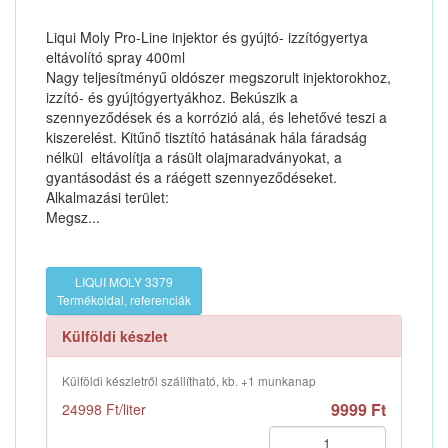
Liqui Moly Pro-Line injektor és gyújtó- izzítógyertya
eltávolító spray 400ml
Nagy teljesítményű oldószer megszorult injektorokhoz,
izzító- és gyújtógyertyákhoz. Bekúszik a
szennyeződések és a korrózió alá, és lehetővé teszi a
kiszerelést. Kitűnő tisztító hatásának hála fáradság
nélkül eltávolítja a rásült olajmaradványokat, a
gyantásodást és a ráégett szennyeződéseket.
Alkalmazási terület:
Megsz...
LIQUI MOLY 3379
Termékoldal, referenciák
Külföldi készlet
Külföldi készletről szállítható, kb. +1 munkanap
9999 Ft
24998 Ft/liter