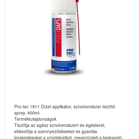
Pro-tec 1911 Dízel applikátor, szívórendszer tisztító
spray, 400ml
Terméktulajdonságok
Tisztítja az egész szívórendszert és égésteret,
eltávolítja a szennyeződéseket és gyantás
lerakódásokat a szívójáratból, megszünteti a beáramló