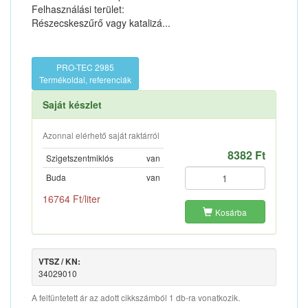
Felhasználási terület:
Részecskeszűrő vagy katalizá...
PRO-TEC 2985
Termékoldal, referenciák
Saját készlet
Azonnal elérhető saját raktárról
8382 Ft
Szigetszentmiklós
van
Buda
van
16764 Ft/liter
Kosárba
VTSZ / KN:
34029010
A feltüntetett ár az adott cikkszámból 1 db-ra vonatkozik.