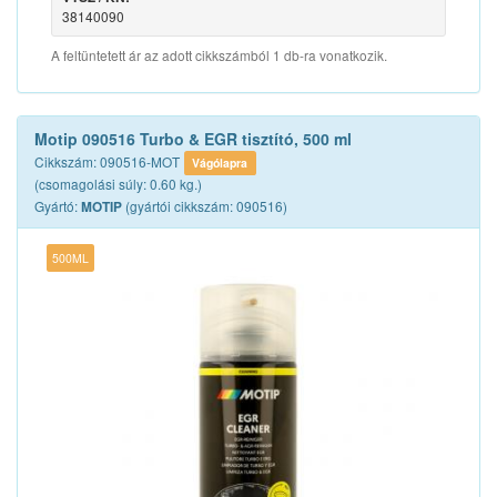
38140090
A feltüntetett ár az adott cikkszámból 1 db-ra vonatkozik.
Motip 090516 Turbo & EGR tisztító, 500 ml
Cikkszám: 090516-MOT
Vágólapra
(csomagolási súly: 0.60 kg.)
Gyártó:
(gyártói cikkszám: 090516)
MOTIP
500ML