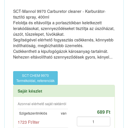
SCT-Mannol 9970 Carburetor cleaner - Karburátor-
tisztító spray, 400ml
Feloldja és eltávolítja a porlasztókban keletkezett
lerakódásokat, szennyeződéseket tisztítja az úszóházat,
úszót, tűszelepet, fúvókákat.
Segítségével elérhető fogyasztás csökkenés, könnyebb
indíthatóság, megbízhatóbb üzemelés.
Csökkentheti a kipufogógázok károsanyag-tartalmát.
Nehezen eltávolítható szennyeződések gyors, kényel...
SCT CHEM 9970
Termékoldal, referenciák
Saját készlet
Azonnal elérhető saját raktárról
689 Ft
Szigetszentmiklós
van
1723 Ft/liter