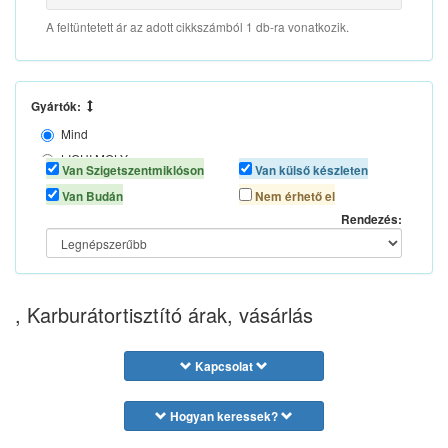
A feltüntetett ár az adott cikkszámból 1 db-ra vonatkozik.
Gyártók:
Mind
LIQUI MOLY
Van Szigetszentmiklóson
Van külső készleten
LOCTITE
Van Budán
Nem érhető el
MOTIP
Rendezés:
PRO-TEC
SCT CHEM
XADO
, Karburátortisztító árak, vásárlás
Kapcsolat
Hogyan keressek?