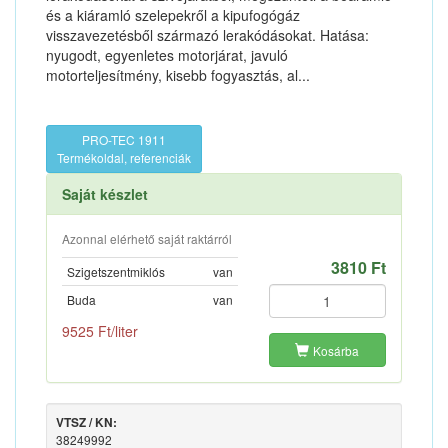
és a kiáramló szelepekről a kipufogógáz
visszavezetésből származó lerakódásokat. Hatása:
nyugodt, egyenletes motorjárat, javuló
motorteljesítmény, kisebb fogyasztás, al...
PRO-TEC 1911
Termékoldal, referenciák
Saját készlet
Azonnal elérhető saját raktárról
3810 Ft
Szigetszentmiklós
van
Buda
van
9525 Ft/liter
Kosárba
VTSZ / KN:
38249992