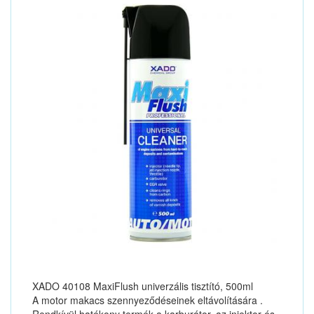
XADO 40108 MaxiFlush univerzális tisztító, 500ml
A motor makacs szennyeződéseinek eltávolítására .