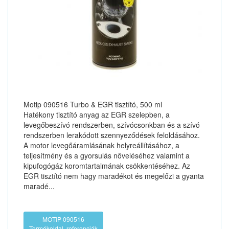
Motip 090516 Turbo & EGR tisztító, 500 ml
Hatékony tisztító anyag az EGR szelepben, a
levegőbeszívó rendszerben, szívócsonkban és a szívó
rendszerben lerakódott szennyeződések feloldásához.
A motor levegőáramlásának helyreállításához, a
teljesítmény és a gyorsulás növeléséhez valamint a
kipufogógáz koromtartalmának csökkentéséhez. Az
EGR tisztító nem hagy maradékot és megelőzi a gyanta
maradé...
MOTIP 090516
Termékoldal, referenciák