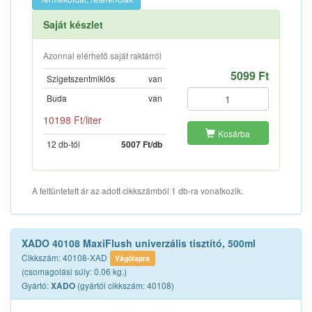
Saját készlet
Azonnal elérhető saját raktárról
5099 Ft
Szigetszentmiklós
van
Buda
van
10198 Ft/liter
Kosárba
12 db-tól
5007 Ft/db
A feltüntetett ár az adott cikkszámból 1 db-ra vonatkozik.
XADO 40108 MaxiFlush univerzális tisztító, 500ml
Cikkszám: 40108-XAD
Vágólapra
(csomagolási súly: 0.06 kg.)
Gyártó:
(gyártói cikkszám: 40108)
XADO