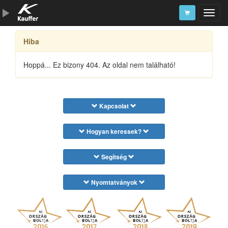
Hiba
Szerszámkatalógus
Kosár
Hoppá... Ez bizony 404. Az oldal nem található!
Alkatrészek
Kapcsolat
Hogyan keressek?
Segítség
Nyomtatványok