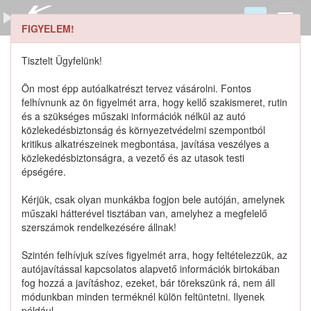
FIGYELEM!
0911708053 keresése
Szerszámkatalógus
Tisztelt Ügyfelünk!
Kosár
Ön most épp autóalkatrészt tervez vásárolni. Fontos
0
1
felhívnunk az ön figyelmét arra, hogy kellő szakismeret, rutin
Alkatrészek
Részletes keresés
és a szükséges műszaki információk nélkül az autó
közlekedésbiztonság és környezetvédelmi szempontból
kritikus alkatrészeinek megbontása, javítása veszélyes a
közlekedésbiztonságra, a vezető és az utasok testi
épségére.
Lista szűrése
Kérjük, csak olyan munkákba fogjon bele autóján, amelynek
műszaki hátterével tisztában van, amelyhez a megfelelő
Katalógusban szereplő termékek
szerszámok rendelkezésére állnak!
Szintén felhívjuk szíves figyelmét arra, hogy feltételezzük, az
Katalógusban nem szereplő termékek
autójavítással kapcsolatos alapvető információk birtokában
fog hozzá a javításhoz, ezeket, bár törekszünk rá, nem áll
módunkban minden terméknél külön feltüntetni. Ilyenek
például