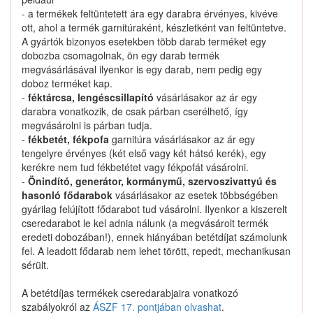
Nem találtunk ilyen katalógus-terméket.
- a termékek feltüntetett ára egy darabra érvényes, kivéve
ott, ahol a termék garnitúraként, készletként van feltüntetve.
A gyártók bizonyos esetekben több darab terméket egy
dobozba csomagolnak, ön egy darab termék
megvásárlásával ilyenkor is egy darab, nem pedig egy
doboz terméket kap.
0911708053 keresése
-
féktárcsa, lengéscsillapító
vásárlásakor az ár egy
darabra vonatkozik, de csak párban cserélhető, így
megvásárolni is párban tudja.
-
fékbetét, fékpofa
garnitúra vásárlásakor az ár egy
Kapcsolat
tengelyre érvényes (két első vagy két hátsó kerék), egy
kerékre nem tud fékbetétet vagy fékpofát vásárolni.
-
Önindító, generátor, kormánymű, szervoszivattyú és
Hogyan keressek?
hasonló fődarabok
vásárlásakor az esetek többségében
gyárilag felújított fődarabot tud vásárolni. Ilyenkor a kiszerelt
Segítség
cseredarabot le kel adnia nálunk (a megvásárolt termék
eredeti dobozában!), ennek hiányában betétdíjat számolunk
fel. A leadott fődarab nem lehet törött, repedt, mechanikusan
Nyomtatványok
sérült.
A betétdíjas termékek cseredarabjaira vonatkozó
szabályokról az
ÁSZF 17. pontjában olvashat
.