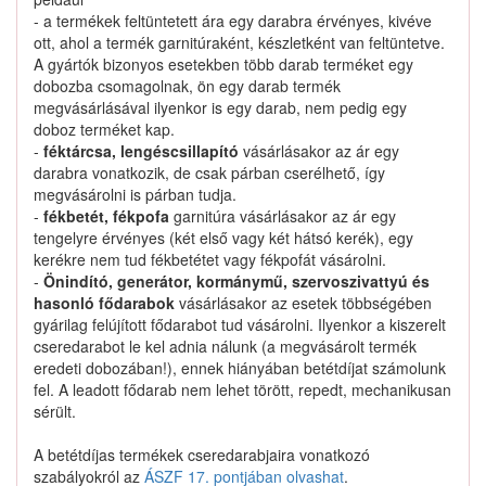
Nem találtunk ilyen katalógus-terméket.
- a termékek feltüntetett ára egy darabra érvényes, kivéve
ott, ahol a termék garnitúraként, készletként van feltüntetve.
A gyártók bizonyos esetekben több darab terméket egy
dobozba csomagolnak, ön egy darab termék
megvásárlásával ilyenkor is egy darab, nem pedig egy
doboz terméket kap.
0950212050 keresése
-
féktárcsa, lengéscsillapító
vásárlásakor az ár egy
darabra vonatkozik, de csak párban cserélhető, így
megvásárolni is párban tudja.
-
fékbetét, fékpofa
garnitúra vásárlásakor az ár egy
Kapcsolat
tengelyre érvényes (két első vagy két hátsó kerék), egy
kerékre nem tud fékbetétet vagy fékpofát vásárolni.
-
Önindító, generátor, kormánymű, szervoszivattyú és
Hogyan keressek?
hasonló fődarabok
vásárlásakor az esetek többségében
gyárilag felújított fődarabot tud vásárolni. Ilyenkor a kiszerelt
Segítség
cseredarabot le kel adnia nálunk (a megvásárolt termék
eredeti dobozában!), ennek hiányában betétdíjat számolunk
fel. A leadott fődarab nem lehet törött, repedt, mechanikusan
Nyomtatványok
sérült.
A betétdíjas termékek cseredarabjaira vonatkozó
szabályokról az
ÁSZF 17. pontjában olvashat
.