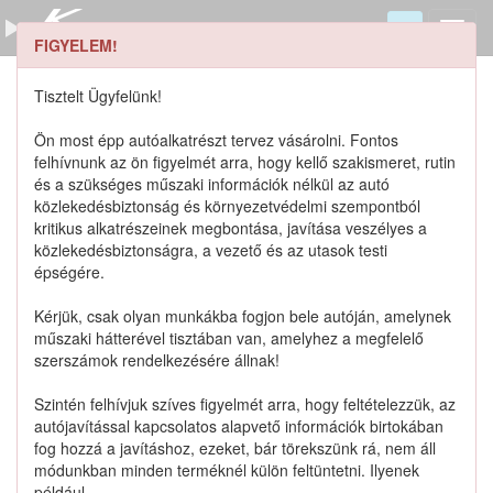
FIGYELEM!
0950212050 keresése
Szerszámkatalógus
Tisztelt Ügyfelünk!
Kosár
Ön most épp autóalkatrészt tervez vásárolni. Fontos
0
1
felhívnunk az ön figyelmét arra, hogy kellő szakismeret, rutin
Alkatrészek
Részletes keresés
és a szükséges műszaki információk nélkül az autó
közlekedésbiztonság és környezetvédelmi szempontból
kritikus alkatrészeinek megbontása, javítása veszélyes a
közlekedésbiztonságra, a vezető és az utasok testi
épségére.
Lista szűrése
Kérjük, csak olyan munkákba fogjon bele autóján, amelynek
műszaki hátterével tisztában van, amelyhez a megfelelő
Katalógusban szereplő termékek
szerszámok rendelkezésére állnak!
Szintén felhívjuk szíves figyelmét arra, hogy feltételezzük, az
Katalógusban nem szereplő termékek
autójavítással kapcsolatos alapvető információk birtokában
fog hozzá a javításhoz, ezeket, bár törekszünk rá, nem áll
módunkban minden terméknél külön feltüntetni. Ilyenek
például