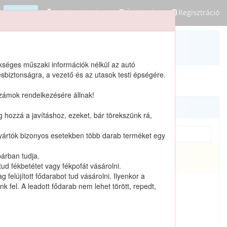
Bejelentkezés
Új jelszó
Regisztráció
(üres)
ükséges műszaki információk nélkül az autó
sbiztonságra, a vezető és az utasok testi épségére.
számok rendelkezésére állnak!
og hozzá a javításhoz, ezeket, bár törekszünk rá,
A gyártók bizonyos esetekben több darab terméket egy
párban tudja.
Katalógusban nem szereplő termékek
ud fékbetétet vagy fékpofát vásárolni.
felújított fődarabot tud vásárolni. Ilyenkor a
 fel. A leadott fődarab nem lehet törött, repedt,