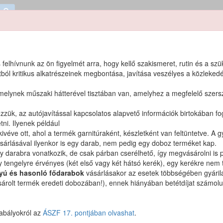
 felhívnunk az ön figyelmét arra, hogy kellő szakismeret, rutin és a sz
l kritikus alkatrészeinek megbontása, javítása veszélyes a közlekedé
en forrás
?
amelynek műszaki hátterével tisztában van, amelyhez a megfelelő szer
elezzük, az autójavítással kapcsolatos alapvető információk birtokában f
ni. Ilyenek például
kivéve ott, ahol a termék garnitúraként, készletként van feltüntetve. 
rlásával ilyenkor is egy darab, nem pedig egy doboz terméket kap.
y darabra vonatkozik, de csak párban cserélhető, így megvásárolni is 
 termékek
 tengelyre érvényes (két első vagy két hátsó kerék), egy kerékre nem t
tyú és hasonló fődarabok
vásárlásakor az esetek többségében gyárilag 
sárolt termék eredeti dobozában!), ennek hiányában betétdíjat számolunk
s-terméket.
zabályokról az
ÁSZF 17. pontjában olvashat
.