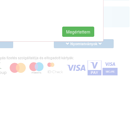
Megértettem
Nyomtatványok
yás fizetés szolgáltatója és elfogadott kártyák: