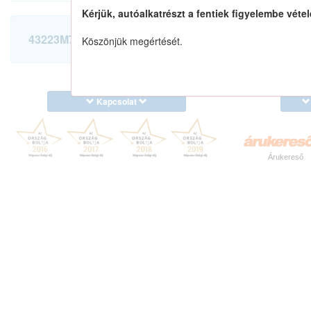
Kérjük, autóalkatrészt a fentiek figyelembe vétel
43223M78130 keresése
Köszönjük megértését.
Kapcsolat
Árukereső