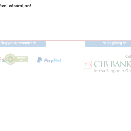
ével vásároljon!
Hogyan keressek?
Segítség
Kárt