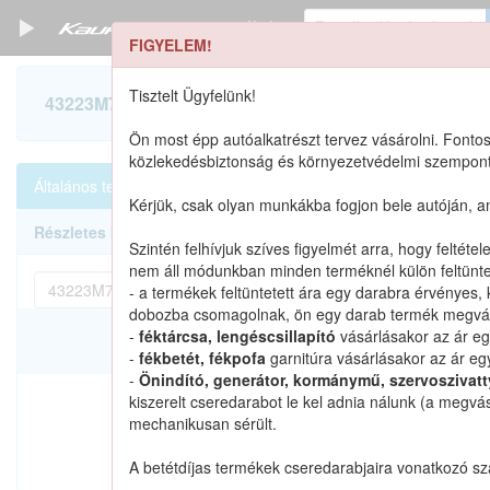
Termékek
FIGYELEM!
Szerszámkatalógus
Tisztelt Ügyfelünk!
43223M78130 keresése
Kosár
Ön most épp autóalkatrészt tervez vásárolni. Fontos
közlekedésbiztonság és környezetvédelmi szempontbó
Alkatrészek
Általános termékek
Alkatrészek cikkszámra
Mind
0
Kérjük, csak olyan munkákba fogjon bele autóján, 
Részletes keresés
Szintén felhívjuk szíves figyelmét arra, hogy feltét
nem áll módunkban minden terméknél külön feltüntet
- a termékek feltüntetett ára egy darabra érvényes, 
dobozba csomagolnak, ön egy darab termék megvásá
-
féktárcsa, lengéscsillapító
vásárlásakor az ár eg
Katalógusban szereplő
-
fékbetét, fékpofa
garnitúra vásárlásakor az ár egy
-
Önindító, generátor, kormánymű, szervoszivat
kiszerelt cseredarabot le kel adnia nálunk (a megvá
mechanikusan sérült.
Nem találtunk ilyen katalógu
A betétdíjas termékek cseredarabjaira vonatkozó s