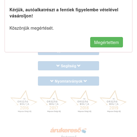
9589550G00 keresése
Kérjük, autóalkatrészt a fentiek figyelembe vételével
vásároljon!
Köszönjük megértését.
Kapcsolat
Megértettem
Hogyan keressek?
Segítség
Nyomtatványok