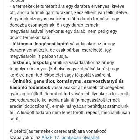
- a termékek feltüntetett ára egy darabra érvényes, kivéve
ott, ahol a termék garnitúraként, készletként van feltüntetve.
A gyártók bizonyos esetekben több darab terméket egy
dobozba csomagolnak, ön egy darab termék
megvásárlásával ilyenkor is egy darab, nem pedig egy
doboz terméket kap.
-
féktárcsa, lengéscsillapító
vásárlásakor az ár egy
darabra vonatkozik, de csak párban cserélhető, így
Nagyítás
megvásárolni is párban tudja.
Kauffer-cikkszám: 23400-030-FES
-
fékbetét, fékpofa
garnitúra vásárlásakor az ár egy
C
FEBEST 23400-030
tömítés, hűtőközeg-vezeték
tengelyre érvényes (két első vagy két hátsó kerék), egy
: 11
kerékre nem tud fékbetétet vagy fékpofát vásárolni.
Belső átmérő [mm]
: 15,8
-
Önindító, generátor, kormánymű, szervoszivattyú és
Külső átmérő [mm]
hasonló fődarabok
vásárlásakor az esetek többségében
A termék jelenleg nem rendelhető.
gyárilag felújított fődarabot tud vásárolni. Ilyenkor a kiszerelt
cseredarabot le kel adnia nálunk (a megvásárolt termék
eredeti dobozában!), ennek hiányában betétdíjat számolunk
fel. A leadott fődarab nem lehet törött, repedt, mechanikusan
Termékadatlap
sérült.
A betétdíjas termékek cseredarabjaira vonatkozó
szabályokról az
ÁSZF 17. pontjában olvashat
.