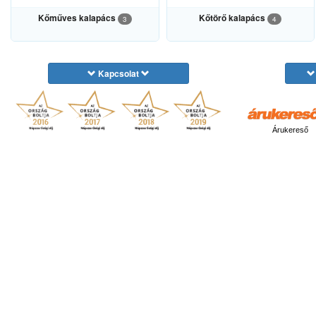
Kőműves kalapács
Kőtörő kalapács
3
4
Kapcsolat
Árukereső