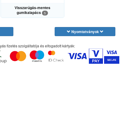
Visszarúgás-mentes
gumikalapács
5
Nyomtatványok
yás fizetés szolgáltatója és elfogadott kártyák: