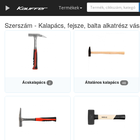
Termékek
Szerszám - Kalapács, fejsze, balta alkatrész vás
Szerszámkatalógus
Kosár
Alkatrészek
Ácskalapács
Általános kalapács
2
48