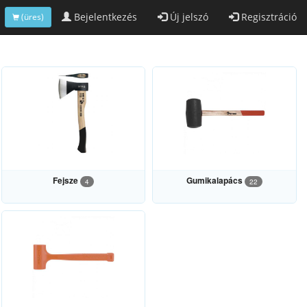
Bejelentkezés
Új jelszó
Regisztráció
(üres)
Fejsze
Gumikalapács
4
22