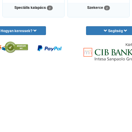
Speciális kalapács
Szekerce
2
2
Hogyan keressek?
Segítség
Kárt