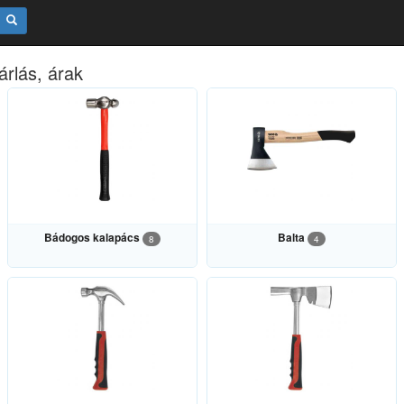
árlás, árak
Bádogos kalapács
Balta
8
4