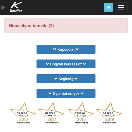
Szerszámkatalógus
Nincs ilyen termék. (2)
Kosár
Alkatrészek
Kapcsolat
Hogyan keressek?
Segítség
Nyomtatványok