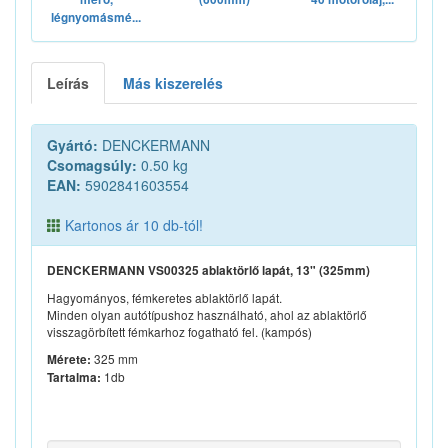
légnyomásmé...
Leírás
Más kiszerelés
Gyártó:
DENCKERMANN
Csomagsúly:
0.50 kg
EAN:
5902841603554
Kartonos ár 10 db-tól!
DENCKERMANN VS00325 ablaktörlő lapát, 13" (325mm)
Hagyományos, fémkeretes ablaktörlő lapát.
Minden olyan autótípushoz használható, ahol az ablaktörlő
visszagörbített fémkarhoz fogatható fel. (kampós)
325 mm
Mérete:
1db
Tartalma: