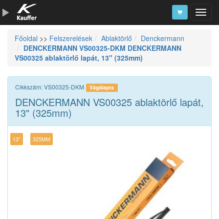
Főoldal
>>
Felszerelések
Ablaktörlő
Denckermann
Szerszámkatalógus
DENCKERMANN VS00325-DKM DENCKERMANN
VS00325 ablaktörlő lapát, 13" (325mm)
Kosár
Alkatrészek
Cikkszám: VS00325-DKM
Vágólapra
DENCKERMANN VS00325 ablaktörlő lapát,
13" (325mm)
13"
325MM