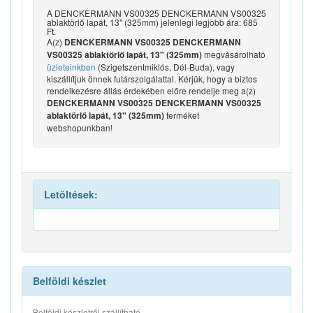
A DENCKERMANN VS00325 DENCKERMANN VS00325
ablaktörlő lapát, 13" (325mm) jelenlegi legjobb ára: 685
Ft.
A(z)
DENCKERMANN VS00325 DENCKERMANN
megvásárolható
VS00325 ablaktörlő lapát, 13" (325mm)
üzleteinkben
(Szigetszentmiklós, Dél-Buda), vagy
kiszállítjuk önnek futárszolgálattal. Kérjük, hogy a biztos
rendelkezésre állás érdekében előre rendelje meg a(z)
DENCKERMANN VS00325 DENCKERMANN VS00325
terméket
ablaktörlő lapát, 13" (325mm)
webshopunkban!
Letöltések:
Belföldi készlet
Belföldi készletről szállítható