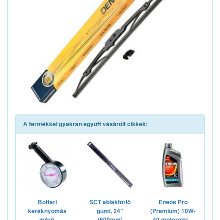
A termékkel gyakran együtt vásárolt cikkek:
Bottari
SCT ablaktörlő
Eneos Pro
keréknyomás
gumi, 24"
(Premium) 10W-
mérő,
(600mm)
40 motorolaj,...