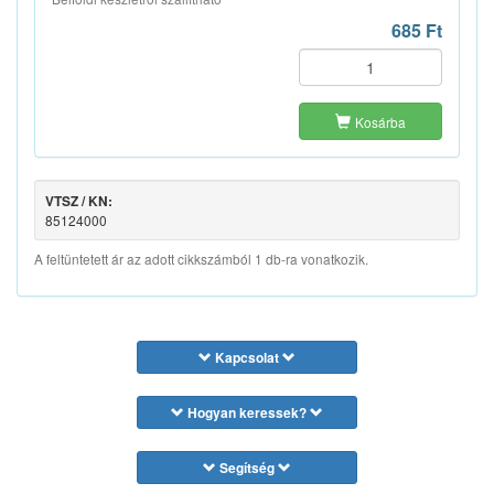
685 Ft
Kosárba
VTSZ / KN:
85124000
A feltüntetett ár az adott cikkszámból 1 db-ra vonatkozik.
Kapcsolat
Hogyan keressek?
Segítség