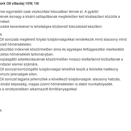
rk Oil villaolaj 10W, 1lit
mei egymástól csak viszkozitási fokozatban térnek el. A gyártói
nek és/vagy a kívánt csillapításnak megfelelően kell kiválasztani közülük a
rméket.
zatok keverésével is lehetséges közbenső fokozatokat készíteni.
ok
 Oil sorozata megfelelő folyási tulajdonságokkal rendelkezik mind alacsony mind
zeti hőmérsékleten.
szkozitási indexnek köszönhetően sima és egységes felfüggesztési viselkedést
széles hőmérsékleti tartományban.
 kopásgátló adalékolásuknak köszönhetően hosszú élettartamot biztosítanak a
rendszer elemei számára.
 Oil sorozat korróziógátló tulajdonságai lehetővé teszik a felületek hatékony
rrozív jelenségek ellen.
 Oil sorozat tagjaira jellemzőek a következő tulajdonságok: alacsony habzás,
ő elváló képesség, magas üzemi hőmérsékleten is stabil munkafolyadék.
ás a rendszerekben alkalmazott tömítőanyagokkal
m: