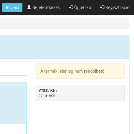
Bejelentkezés
Új jelszó
Regisztráció
(üres)
A termék jelenleg nem rendelhető.
VTSZ / KN:
27101999