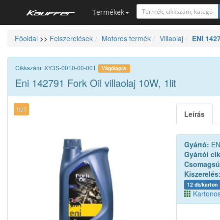
Termékek
Főoldal
>>
Felszerelések
Motoros termék
Villaolaj
ENI 1427
Szerszámkatalógus
Kosár
Cikkszám: XY3S-0010-00-001
Vágólapra
Alkatrészek
Eni 142791 Fork Oil villaolaj 10W, 1lit
1LIT
Leírás
Gyártó:
EN
Gyártói ci
Csomagsú
Kiszerelés
12 db/karton
Kartonos 