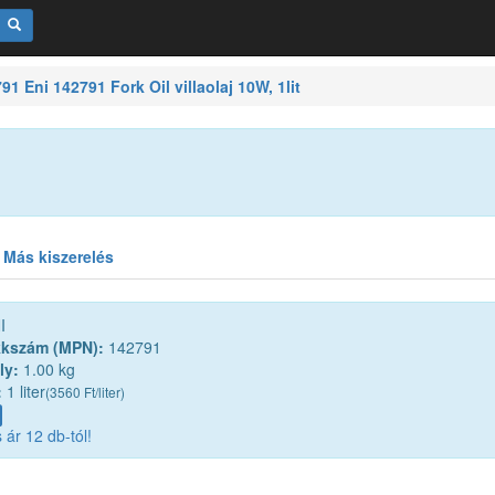
91 Eni 142791 Fork Oil villaolaj 10W, 1lit
Más kiszerelés
I
kkszám (MPN):
142791
ly:
1.00 kg
:
1 liter
(3560 Ft/liter)
ár 12 db-tól!