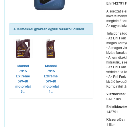
Eni 142791 Fo
A sorozat ele
követelmények
megfelelő te
Az egyes foko
A termékkel gyakran együtt vásárolt cikkek:
Tulajdonság
• Az Eni Fork
magas környe
• A magas vi
biztosítanak 
• A termékek
hidraulikus 
Mannol
Mannol
• Az Eni Fork
7915
7915
védelmét a ko
Extreme
Extreme
• Az Eni Fork
5W-40
5W-40
kiváló leveg
Kompatibilit
motorolaj
motorolaj
5...
1...
Viszkozitás:
SAE 10W
Eni cikkszá
142791
Kiszerelés:
1 liter