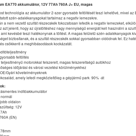
um EA770 akkumulátor, 12V 77Ah 760A J+ EU, magas
t technológia az akkumulátor 2-szer gyorsabb feltöltését teszi lehetővé, mivel az 
atott szén-adalékanyagokat tartalmaz a negatív lemezekre.
án a nem vezető szulfát részecskék fokozatosan lefedik a negatív lemezeket, elkülö
 Ez azt jelenti, hogy az újratöltéshez nagy mennyiségű energiát kell használni a szulf
 ami kevésbé teszi hatékonynak a töltést. A magas felületű szén-adalékanyagok ki
éget biztosítanak, és a szulfát részecskék sokkal gyorsabban oldódnak fel. Ez ha
st és csökkenti a meghibásodások kockázatát.
ndítóteljesítmény
 gyorsabb feltöltés
y teljesítményű motorokkal felszerelt, magas felszereltségű autókhoz
lsőséges időjárási és városi vezetési körülményekhez
z OE/Gyári követelményeknek
mékcsalád, amely lefedi megközleítőleg a gépjármű park 90% -át
ok:
ozásmentes indítóakkumulátor
t normál
u jobb oldalon
szültség: 12V
 77Ah
 760A (EN)
 278mm
175mm