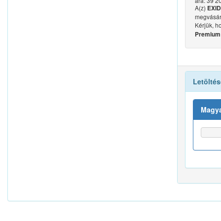
ára: 39 20
A(z)
EXID
megvásár
Kérjük, h
Premium 
Letöltés
Magya