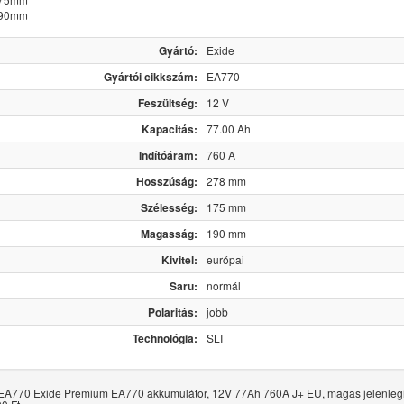
190mm
Gyártó:
Exide
Gyártói cikkszám:
EA770
Feszültség:
12 V
Kapacitás:
77.00 Ah
Indítóáram:
760 A
Hosszúság:
278 mm
Szélesség:
175 mm
Magasság:
190 mm
Kivitel:
európai
Saru:
normál
Polaritás:
jobb
Technológia:
SLI
EA770 Exide Premium EA770 akkumulátor, 12V 77Ah 760A J+ EU, magas jelenlegi