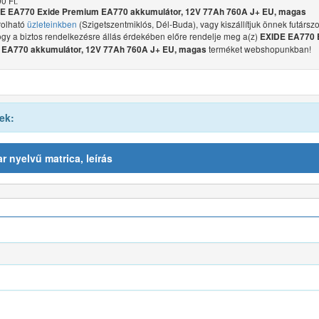
0 Ft.
E EA770 Exide Premium EA770 akkumulátor, 12V 77Ah 760A J+ EU, magas
olható
üzleteinkben
(Szigetszentmiklós, Dél-Buda), vagy kiszállítjuk önnek futárszol
ogy a biztos rendelkezésre állás érdekében előre rendelje meg a(z)
EXIDE EA770 
terméket webshopunkban!
EA770 akkumulátor, 12V 77Ah 760A J+ EU, magas
ek:
r nyelvű matrica, leírás