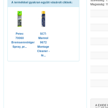
A termékkel gyakran együtt vásárolt cikkek:
Magasság: 
Petec
SCT-
70060
Mannol
Bremsenreiniger
9672
Spray, pr...
Montage
Cleaner -
fé...
A EXIDE 