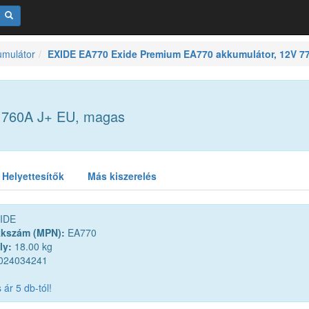
umulátor
EXIDE EA770 Exide Premium EA770 akkumulátor, 12V 7
 760A J+ EU, magas
Helyettesítők
Más kiszerelés
IDE
kkszám (MPN):
EA770
ly:
18.00 kg
024034241
ár 5 db-tól!