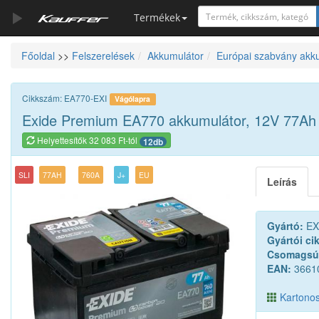
Termékek
Főoldal
>>
Felszerelések
Akkumulátor
Európai szabvány akk
Szerszámkatalógus
Kosár
Cikkszám: EA770-EXI
Vágólapra
Alkatrészek
Exide Premium EA770 akkumulátor, 12V 77Ah
Helyettesítők 32 083 Ft-tól
12db
SLI
77AH
760A
J+
EU
Leírás
Gyártó:
EX
Gyártói ci
Csomagsú
EAN:
3661
Kartonos 