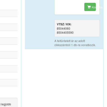
Kosárba
VTSZ / KN:
85044060
8504405590
A feltüntetett ár az adott
cikkszámból 1 db-ra vonatkozik.
 legjobb