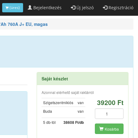
Bejelentkezés
Új jelszó
Regisztráció
(üres)
7Ah 760A J+ EU, magas
Saját készlet
Azonnal elérhető saját raktárról
39200 Ft
Szigetszentmiklós
van
Buda
van
5 db-tól
38608 Ft/db
Kosárba