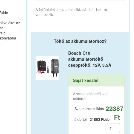
A feltüntetett ár az adott cikkszámból 1 db-ra
Exide
vonatkozik.
nítve őket az
át
váló
tékonyabbá
Töltő az akkumulátorhoz?
Bosch C10
akkumulátortöltő
csepptöltő, 12V, 3,5A
Saját készlet
Azonnal elérhető saját
raktárról
22387
Szigetszentmiklós
van
Ft
5 db-tól
21803 Ft/db