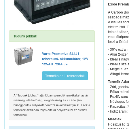
Exide Premi
A Carbon Boos
szabadalmazt
A kisülés sor
elektrolittól.
feloldásához,
Tudunk jobbat!
vezetőképess
teszi a tölté
- 30% extra i
Varta Promotive SLI J1
- Akár 2-szer
teherautó- akkumulátor, 12V
- Ideális nag
- Ideális szé
125AH 720A J+
- Megfelel a
- Átfogó ter
Termékoldall, referenciák
Termék Adat
- Zárt, gond
- Pólus mére
A "Tudunk jobbat!" ajánlóban szereplő termékeket az ár,
- Pozitív sar
minőség, elérhetőség, megfelelőség és az érte járó
- Névleges fe
hűségpontok súlyozott pontozásával választjuk ki. Ezek a
- Kapacitás:
termékek általában teljes értékű helyettesítői az eredeti
- Inditóáram:
terméknek.
Méretek:
Hosszúság:
Szélesség: 