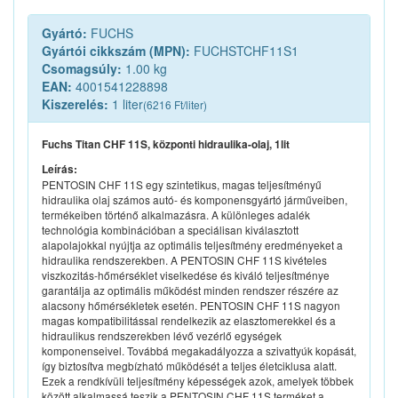
Gyártó:
FUCHS
Gyártói cikkszám (MPN):
FUCHSTCHF11S1
Csomagsúly:
1.00 kg
EAN:
4001541228898
Kiszerelés:
1 liter
(6216 Ft/liter)
Fuchs Titan CHF 11S, központi hidraulika-olaj, 1lit
Leírás:
PENTOSIN CHF 11S egy szintetikus, magas teljesítményű
hidraulika olaj számos autó- és komponensgyártó járműveiben,
termékeiben történő alkalmazásra. A különleges adalék
technológia kombinációban a speciálisan kiválasztott
alapolajokkal nyújtja az optimális teljesítmény eredményeket a
hidraulika rendszerekben. A PENTOSIN CHF 11S kivételes
viszkozitás-hőmérséklet viselkedése és kiváló teljesítménye
garantálja az optimális működést minden rendszer részére az
alacsony hőmérsékletek esetén. PENTOSIN CHF 11S nagyon
magas kompatibilitással rendelkezik az elasztomerekkel és a
hidraulikus rendszerekben lévő vezérlő egységek
komponenseivel. Továbbá megakadályozza a szivattyúk kopását,
így biztosítva megbízható működését a teljes életciklusa alatt.
Ezek a rendkívüli teljesítmény képességek azok, amelyek többek
között alkalmassá teszik a PENTOSIN CHF 11S terméket a