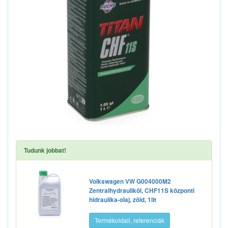
Tudunk jobbat!
Volkswagen VW G004000M2
Zentralhydrauliköl, CHF11S központi
hidraulika-olaj, zöld, 1lit
Termékoldall, referenciák