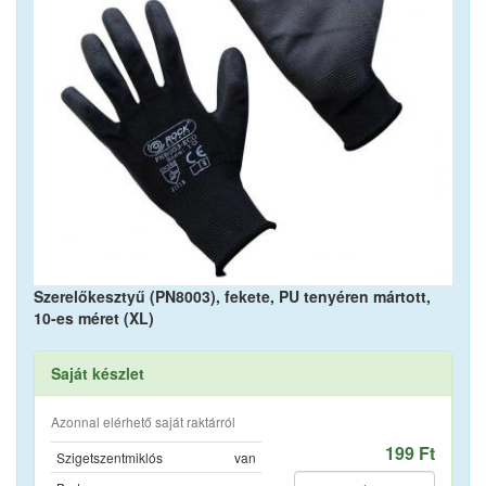
Szerelőkesztyű (PN8003), fekete, PU tenyéren mártott,
10-es méret (XL)
Saját készlet
Azonnal elérhető saját raktárról
199 Ft
Szigetszentmiklós
van