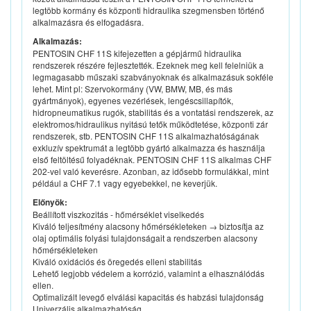
legtöbb kormány és központi hidraulika szegmensben történő
alkalmazásra és elfogadásra.
Alkalmazás:
PENTOSIN CHF 11S kifejezetten a gépjármű hidraulika
rendszerek részére fejlesztették. Ezeknek meg kell felelniük a
legmagasabb műszaki szabványoknak és alkalmazásuk sokféle
lehet. Mint pl: Szervokormány (VW, BMW, MB, és más
gyártmányok), egyenes vezérlések, lengéscsillapítók,
hidropneumatikus rugók, stabilitás és a vontatási rendszerek, az
elektromos/hidraulikus nyitású tetők működtetése, központi zár
rendszerek, stb. PENTOSIN CHF 11S alkalmazhatóságának
exkluzív spektrumát a legtöbb gyártó alkalmazza és használja
első feltöltésű folyadéknak. PENTOSIN CHF 11S alkalmas CHF
202-vel való keverésre. Azonban, az idősebb formulákkal, mint
például a CHF 7.1 vagy egyebekkel, ne keverjük.
Előnyök:
Beállított viszkozitás - hőmérséklet viselkedés
Kiváló teljesítmény alacsony hőmérsékleteken → biztosítja az
olaj optimális folyási tulajdonságait a rendszerben alacsony
hőmérsékleteken
Kiváló oxidációs és öregedés elleni stabilitás
Lehető legjobb védelem a korrózió, valamint a elhasználódás
ellen.
Optimalizált levegő elválási kapacitás és habzási tulajdonság
Univerzális alkalmazhatóság