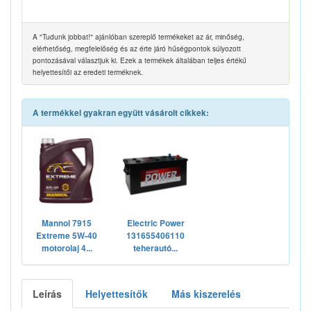
A "Tudunk jobbat!" ajánlóban szereplő termékeket az ár, minőség,
elérhetőség, megfelelőség és az érte járó hűségpontok súlyozott
pontozásával választjuk ki. Ezek a termékek általában teljes értékű
helyettesítői az eredeti terméknek.
A termékkel gyakran együtt vásárolt cikkek:
Mannol 7915
Electric Power
Extreme 5W-40
131655406110
motorolaj 4...
teherautó...
Leírás
Helyettesítők
Más kiszerelés