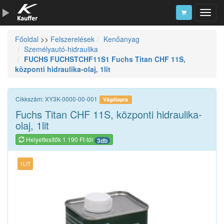
Főoldal
>>
Felszerelések
Kenőanyag
Szerszámkatalógus
Személyautó-hidraulika
FUCHS FUCHSTCHF11S1 Fuchs Titan CHF 11S,
Kosár
központi hidraulika-olaj, 1lit
Alkatrészek
Cikkszám: XY3K-0000-00-001
Vágólapra
Fuchs Titan CHF 11S, központi hidraulika-
olaj, 1lit
Helyettesítők 1 190 Ft-tól
3db
1LIT