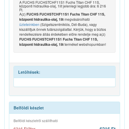
A FUCHS FUCHSTCHF11S1 Fuchs Titan CHF 11S,
központi hidraulika-olaj, 1lit jelenlegi legjobb ára: 6 216
Ft.
A(z)
FUCHS FUCHSTCHF11S1 Fuchs Titan CHF 11S,
megvásárolható
központi hidraulika-olaj, 1lit
üzleteinkben
(Szigetszentmiklós, Dél-Buda), vagy
kiszállítjuk önnek futárszolgálattal. Kérjük, hogy a biztos
rendelkezésre állás érdekében előre rendelje meg a(z)
FUCHS FUCHSTCHF11S1 Fuchs Titan CHF 11S,
terméket webshopunkban!
központi hidraulika-olaj, 1lit
Letöltések:
Belföldi készlet
Belföldi készletről szállítható
6216 Ft
6216 Ft/liter