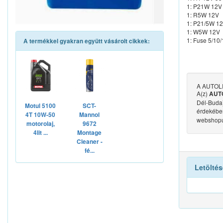
1: P21W 12V
1: R5W 12V
1: P21/5W 1
1: W5W 12V
1: Fuse 5/10
A termékkel gyakran együtt vásárolt cikkek:
A AUTOLIF
A(z)
AUTO
Dél-Buda),
Motul 5100
SCT-
érdekében
4T 10W-50
Mannol
webshop
motorolaj,
9672
4lit ...
Montage
Cleaner -
fé...
Letöltés