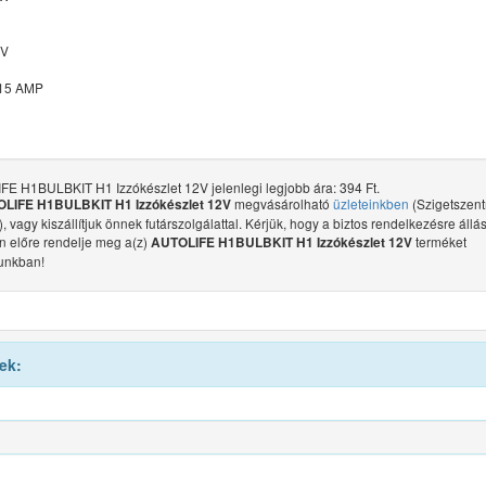
2V
/15 AMP
E H1BULBKIT H1 Izzókészlet 12V jelenlegi legjobb ára: 394 Ft.
megvásárolható
üzleteinkben
(Szigetszent
LIFE H1BULBKIT H1 Izzókészlet 12V
 vagy kiszállítjuk önnek futárszolgálattal. Kérjük, hogy a biztos rendelkezésre állá
 előre rendelje meg a(z)
terméket
AUTOLIFE H1BULBKIT H1 Izzókészlet 12V
unkban!
ek: