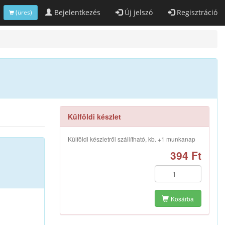
Bejelentkezés
Új jelszó
Regisztráció
(üres)
Külföldi készlet
Külföldi készletről szállítható, kb. +1 munkanap
394 Ft
Kosárba