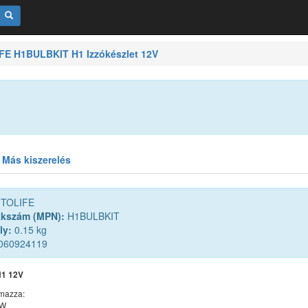
E H1BULBKIT H1 Izzókészlet 12V
Más kiszerelés
TOLIFE
kkszám (MPN):
H1BULBKIT
ly:
0.15 kg
060924119
H1 12V
lmazza:
5W