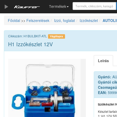
Termékek
Főoldal
>>
Felszerelések
Izzó, foglalat
Izzókészlet
AUTOLIF
Szerszámkatalógus
Kosár
Cikkszám: H1BULBKIT-ATL
Vágólapra
Alkatrészek
H1 Izzókészlet 12V
Leírás
Gyártó:
AU
Gyártói ci
Csomagsú
EAN:
5999
Izzókészlet 
Készlet tarta
1: H1 12V 5