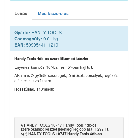
Leírás
Más kiszerelés
Gyártó:
HANDY TOOLS
Csomagsúly:
0.01 kg
EAN:
5999544111219
Handy Tools 4db-os szerelőkampó készlet
Egyenes, kampós, 90°-ban és 45°-ban hajlított.
Alkalmas O-gyűrűk, sasszegek, tömítések, perselyek, rugók és
alátétek eltávolítására.
140mm/db
Hosszúság:
A HANDY TOOLS 10747 Handy Tools 4db-os
szerelőkampó készlet jelenlegi legjobb ára: 1 299 Ft.
A(z)
HANDY TOOLS 10747 Handy Tools 4db-os