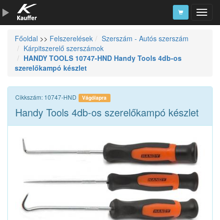
Főoldal
>>
Felszerelések
Szerszám - Autós szerszám
Szerszámkatalógus
Kárpitszerelő szerszámok
HANDY TOOLS 10747-HND Handy Tools 4db-os
Kosár
szerelőkampó készlet
Alkatrészek
Cikkszám: 10747-HND
Vágólapra
Handy Tools 4db-os szerelőkampó készlet