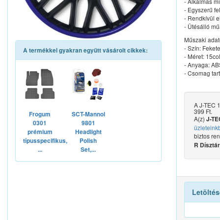
- Alkalmas mi
- Egyszerű fe
- Rendkívül e
- Ütésálló mű
Műszaki adat
- Szín: Feket
A termékkel gyakran együtt vásárolt cikkek:
- Méret: 15co
- Anyaga: A
- Csomag tart
A J-TEC 1
399 Ft.
Frogum
SCT-Mannol
A(z)
J-TE
0301
9801
üzleteink
prémium
Headlight
biztos re
típusspecifikus,
Polish
R Dísztár
...
Set,...
Letöltés