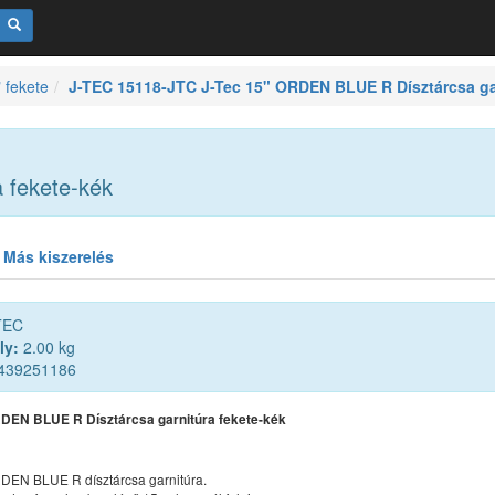
" fekete
J-TEC 15118-JTC J-Tec 15" ORDEN BLUE R Dísztárcsa gar
 fekete-kék
Más kiszerelés
TEC
ly:
2.00 kg
439251186
RDEN BLUE R Dísztárcsa garnitúra fekete-kék
RDEN BLUE R dísztárcsa garnitúra.