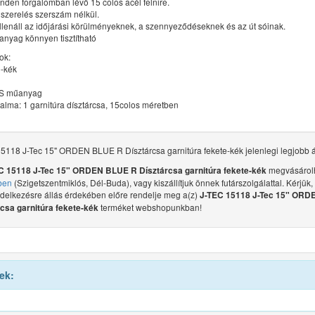
nden forgalomban lévő 15 colos acél felnire.
lszerelés szerszám nélkül.
llenáll az időjárási körülményeknek, a szennyeződéseknek és az út sóinak.
anyag könnyen tisztítható
ok:
e-kék
l
BS műanyag
alma: 1 garnitúra dísztárcsa, 15colos méretben
5118 J-Tec 15" ORDEN BLUE R Dísztárcsa garnitúra fekete-kék jelenlegi legjobb á
megvásárol
C 15118 J-Tec 15" ORDEN BLUE R Dísztárcsa garnitúra fekete-kék
ben
(Szigetszentmiklós, Dél-Buda), vagy kiszállítjuk önnek futárszolgálattal. Kérjük,
ndelkezésre állás érdekében előre rendelje meg a(z)
J-TEC 15118 J-Tec 15" OR
terméket webshopunkban!
csa garnitúra fekete-kék
ek: