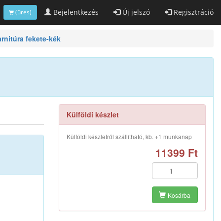
Bejelentkezés
Új jelszó
Regisztráció
(üres)
nitúra fekete-kék
Külföldi készlet
Külföldi készletről szállítható, kb. +1 munkanap
11399 Ft
Kosárba