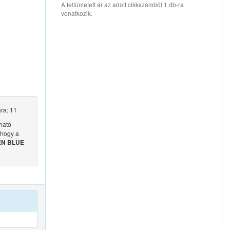
A feltüntetett ár az adott cikkszámból 1 db-ra
vonatkozik.
ra: 11
ható
 hogy a
DEN BLUE