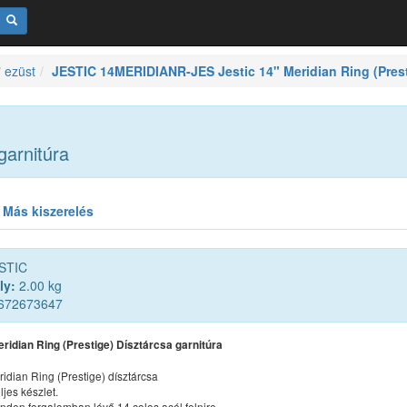
" ezüst
JESTIC 14MERIDIANR-JES Jestic 14" Meridian Ring (Presti
garnitúra
Más kiszerelés
STIC
ly:
2.00 kg
672673647
eridian Ring (Prestige) Dísztárcsa garnitúra
ridian Ring (Prestige) dísztárcsa
eljes készlet.
nden forgalomban lévő 14 colos acél felnire.