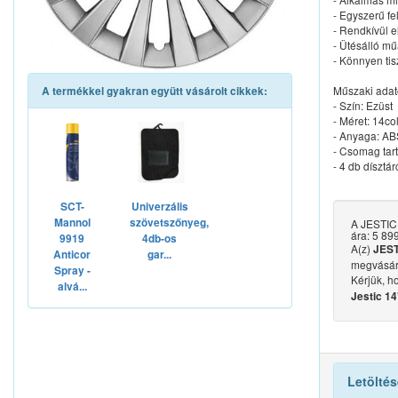
- Egyszerű fe
- Rendkívül e
- Ütésálló m
- Könnyen tis
Műszaki adat
A termékkel gyakran együtt vásárolt cikkek:
- Szín: Ezüst
- Méret: 14co
- Anyaga: A
- Csomag tar
- 4 db dísztá
SCT-
Univerzális
Mannol
szövetszőnyeg,
A JESTIC 
ára: 5 899
9919
4db-os
A(z)
JEST
Anticor
gar...
megvásár
Spray -
Kérjük, h
alvá...
Jestic 14
Letöltés