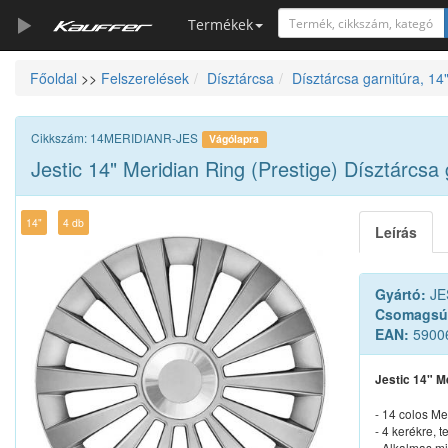
Termékek
Főoldal
>>
Felszerelések
Dísztárcsa
Dísztárcsa garnitúra, 14
Szerszámkatalógus
Kosár
Cikkszám: 14MERIDIANR-JES
Vágólapra
Alkatrészek
Jestic 14" Meridian Ring (Prestige) Dísztárcsa 
14"
4 db
Leírás
Gyártó:
JE
Csomagsú
EAN:
5900
Jestic 14" M
- 14 colos Me
- 4 kerékre, t
- Alkalmas mi