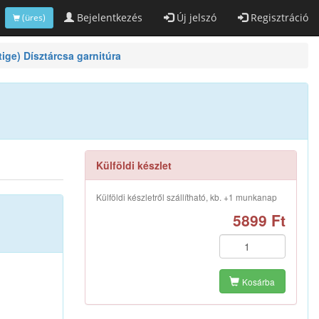
Bejelentkezés
Új jelszó
Regisztráció
(üres)
ge) Dísztárcsa garnitúra
Külföldi készlet
Külföldi készletről szállítható, kb. +1 munkanap
5899 Ft
Kosárba