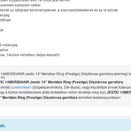
lszerelés szerszám nélkül.
llenáll az időjárási körülményeknek, a szennyeződéseknek és az út sóinak.
űanyag
ztítható
ok:
l
BS műanyag
talma:
rcsa, 14colos méretben (teljes készlet!)
14MERIDIANR Jestic 14" Meridian Ring (Prestige) Dísztárcsa garnitúra jelenlegi l
 Ft.
IC 14MERIDIANR Jestic 14" Meridian Ring (Prestige) Dísztárcsa garnitúra
olható
üzleteinkben
(Szigetszentmiklós, Dél-Buda), vagy kiszállítjuk önnek futárszol
ogy a biztos rendelkezésre állás érdekében előre rendelje meg a(z)
JESTIC 14ME
terméket webshopunkban!
" Meridian Ring (Prestige) Dísztárcsa garnitúra
ek: