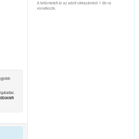
A feltüntetett ár az adott cikkszámból 1 db-ra
vonatkozik.
egjobb
gálattal.
RIDIANR