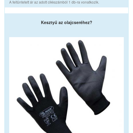
A feltüntetett ár az adott cikkszámból 1 db-ra vonatkozik.
Kesztyű az olajcseréhez?