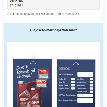
VTSZ / KN:
27101981
A feltüntetett ár az adott cikkszámból 1 db-ra vonatkozik.
Olajcsere-matricája van már?