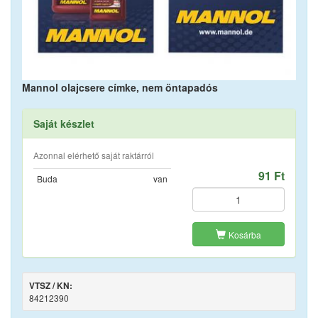
Mannol olajcsere címke, nem öntapadós
Saját készlet
Azonnal elérhető saját raktárról
91 Ft
Buda
van
Kosárba
VTSZ / KN:
84212390