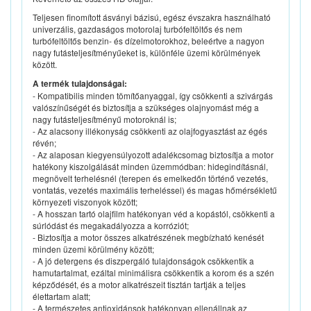
Teljesen finomított ásványi bázisú, egész évszakra használható
univerzális, gazdaságos motorolaj turbófeltöltős és nem
turbófeltöltős benzin- és dízelmotorokhoz, beleértve a nagyon
nagy futásteljesítményűeket is, különféle üzemi körülmények
között.
A termék tulajdonságai:
- Kompatibilis minden tömítőanyaggal, így csökkenti a szivárgás
valószínűségét és biztosítja a szükséges olajnyomást még a
nagy futásteljesítményű motoroknál is;
- Az alacsony illékonyság csökkenti az olajfogyasztást az égés
révén;
- Az alaposan kiegyensúlyozott adalékcsomag biztosítja a motor
hatékony kiszolgálását minden üzemmódban: hidegindításnál,
megnövelt terhelésnél (terepen és emelkedőn történő vezetés,
vontatás, vezetés maximális terheléssel) és magas hőmérsékletű
környezeti viszonyok között;
- A hosszan tartó olajfilm hatékonyan véd a kopástól, csökkenti a
súrlódást és megakadályozza a korróziót;
- Biztosítja a motor összes alkatrészének megbízható kenését
minden üzemi körülmény között;
- A jó detergens és diszpergáló tulajdonságok csökkentik a
hamutartalmat, ezáltal minimálisra csökkentik a korom és a szén
képződését, és a motor alkatrészeit tisztán tartják a teljes
élettartam alatt;
- A természetes antioxidánsok hatékonyan ellenállnak az