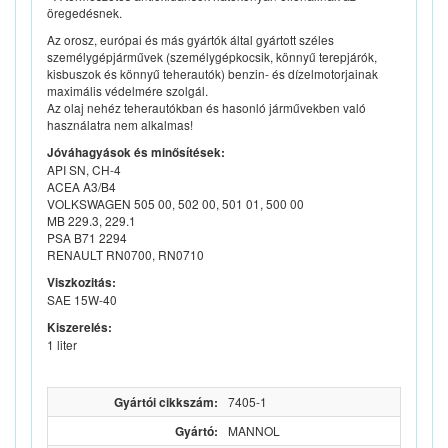
öregedésnek.
Az orosz, európai és más gyártók által gyártott széles
személygépjárművek (személygépkocsik, könnyű terepjárók,
kisbuszok és könnyű teherautók) benzin- és dízelmotorjainak
maximális védelmére szolgál.
Az olaj nehéz teherautókban és hasonló járművekben való
használatra nem alkalmas!
Jóváhagyások és minősítések:
API SN, CH-4
ACEA A3/B4
VOLKSWAGEN 505 00, 502 00, 501 01, 500 00
MB 229.3, 229.1
PSA B71 2294
RENAULT RN0700, RN0710
Viszkozitás:
SAE 15W-40
Kiszerelés:
1 liter
Gyártói cikkszám:
7405-1
Gyártó:
MANNOL