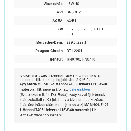
Viszkozitás:
15W-40
API:
SN, CH-4
ACEA:
A3/B4
VW:
505.00, 502.00, 501.01,
500.00
Mercedes-Benz:
229.3, 229.1
Peugeot-Citroën:
B71 2294
Renault:
RN0700, RN0710
A MANNOL 7405-1 Mannol 7405 Universal 15W-40
motorolaj 1lit. jelenlegi legjobb ára: 2 016 Ft.
A(z)
MANNOL 7405-1 Mannol 7405 Universal 15W-40
megvásárolható
üzleteinkben
motorolaj 1lit.
(Szigetszentmiklós, Dél-Buda), vagy kiszállítjuk önnek
futárszolgálattal. Kérjük, hogy a biztos rendelkezésre
állás érdekében előre rendelje meg a(z)
MANNOL 7405-
1 Mannol 7405 Universal 15W-40 motorolaj 1lit.
terméket webshopunkban!