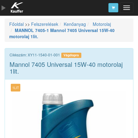
Főoldal
>>
Felszerelések
Kenőanyag
Motorolaj
Szerszámkatalógus
MANNOL 7405-1 Mannol 7405 Universal 15W-40
motorolaj 1lit.
Kosár
Alkatrészek
Cikkszám: XY11-1540-01-001
Vágólapra
Mannol 7405 Universal 15W-40 motorolaj
1lit.
1LIT