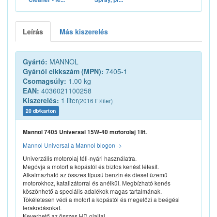
Leírás
Más kiszerelés
Gyártó:
MANNOL
Gyártói cikkszám (MPN):
7405-1
Csomagsúly:
1.00 kg
EAN:
4036021100258
Kiszerelés:
1 liter
(2016 Ft/liter)
20 db/karton
Mannol 7405 Universal 15W-40 motorolaj 1lit.
Mannol Universal a Mannol blogon ->
Univerzális motorolaj téli-nyári használatra.
Megóvja a motort a kopástól és biztos kenést létesít.
Alkalmazható az összes típusú benzin és diesel üzemű
motorokhoz, katalizátorral és anélkül. Megbízható kenés
köszönhető a speciális adalékok magas tartalmának.
Tökéletesen védi a motort a kopástól és megelőzi a beégési
lerakodásokat.
Keverhető az összes HD olajjal.