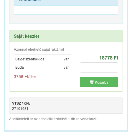
Saját készlet
Azonnal elérhető saját raktárról
18778 Ft
Szigetszentmiklós
van
Buda
van
3756 Ft/liter
Kosárba
VTSZ / KN:
27101981
A feltüntetett ár az adott cikkszámból 1 db-ra vonatkozik.