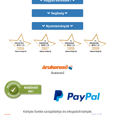
Hogyan keressek?
Segítség
Nyomtatványok
Árukereső
Kártyás fizetés szolgáltatója és elfogadott kártyák: