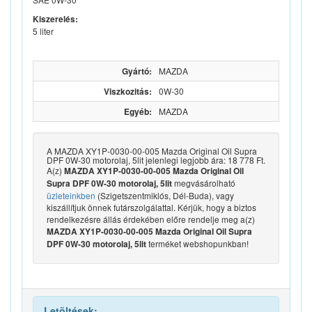
Kiszerelés:
5 liter
Gyártó:
MAZDA
Viszkozitás:
0W-30
Egyéb:
MAZDA
A MAZDA XY1P-0030-00-005 Mazda Original Oil Supra
DPF 0W-30 motorolaj, 5lit jelenlegi legjobb ára: 18 778 Ft.
A(z)
MAZDA XY1P-0030-00-005 Mazda Original Oil
megvásárolható
Supra DPF 0W-30 motorolaj, 5lit
üzleteinkben
(Szigetszentmiklós, Dél-Buda), vagy
kiszállítjuk önnek futárszolgálattal. Kérjük, hogy a biztos
rendelkezésre állás érdekében előre rendelje meg a(z)
MAZDA XY1P-0030-00-005 Mazda Original Oil Supra
terméket webshopunkban!
DPF 0W-30 motorolaj, 5lit
Letöltések: