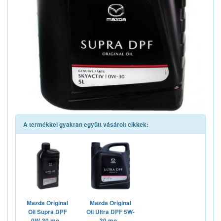
A termékkel gyakran együtt vásárolt cikkek:
Mazda Original
Mazda Original
Oil Supra DPF
Oil Ultra DPF 5W-
0W-30 mo...
30 mo...