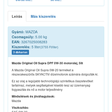
Leírás
Más kiszerelés
Gyártó:
MAZDA
Csomagsúly:
5.00 kg
EAN:
3267025008283
Kiszerelés:
5 liter
(3755 Ft/liter)
3 db/karton
Mazda Original Oil Supra DPF 0W-30 motorolaj, 5lit
A Mazda Original Oil Supra 0W-20 terméket a
részecskeszűrős SKYACTIV dízelmotorok számára dolgozták ki.
Ez az olaj a legújabb technológiájú szintetikus összetevőket
tartalmaz, melyek segítségével kisebb lesz az üzemanyag
fogyasztás és nő a motor teljesítmény
Minősítések és jóváhagyások:
Mazda
Viszkozitás:
SAE 0W-30