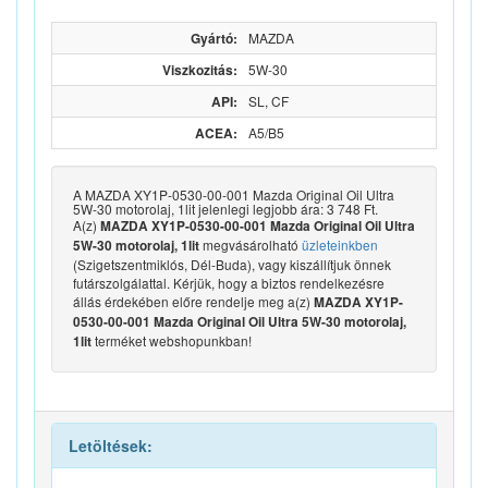
Gyártó:
MAZDA
Viszkozitás:
5W-30
API:
SL, CF
ACEA:
A5/B5
A MAZDA XY1P-0530-00-001 Mazda Original Oil Ultra
5W-30 motorolaj, 1lit jelenlegi legjobb ára: 3 748 Ft.
A(z)
MAZDA XY1P-0530-00-001 Mazda Original Oil Ultra
megvásárolható
üzleteinkben
5W-30 motorolaj, 1lit
(Szigetszentmiklós, Dél-Buda), vagy kiszállítjuk önnek
futárszolgálattal. Kérjük, hogy a biztos rendelkezésre
állás érdekében előre rendelje meg a(z)
MAZDA XY1P-
0530-00-001 Mazda Original Oil Ultra 5W-30 motorolaj,
terméket webshopunkban!
1lit
Letöltések: