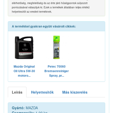
elérhetőség, megfelelőség és az érte járó hűségpontok súlyozott
pontozásával választjuk ki. Ezek a termékek általában teljes értékű
helyettesítői az eredeti terméknek.
A termékkel gyakran együtt vásárolt cikkek:
Mazda Original
Petec 70060
Oil Ultra 5W-30
Bremsenreiniger
motoro...
Spray, pr...
Leírás
Helyettesítők
Más kiszerelés
Gyártó:
MAZDA
Csomagsúly:
1.00 kg