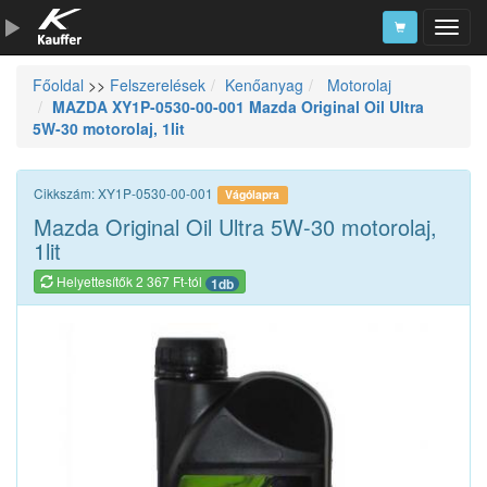
Főoldal
>>
Felszerelések
Kenőanyag
Motorolaj
Szerszámkatalógus
MAZDA XY1P-0530-00-001 Mazda Original Oil Ultra
5W-30 motorolaj, 1lit
Kosár
Alkatrészek
Cikkszám: XY1P-0530-00-001
Vágólapra
Mazda Original Oil Ultra 5W-30 motorolaj,
1lit
Helyettesítők 2 367 Ft-tól
1db