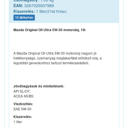
EAN:
3267025007989
Kiszerelés:
1 liter
(3748 Ft/liter)
12 db/karton
Mazda Original Oil Ultra 5W-30 motorolaj, 1lit
A Mazda Original Oil Ultra 5W-30 motorolaj nagyon jó
hatékonyságú, üzemanyag megtakarítást előidéző olaj, a
legutóbbi generációhoz tartozó termékcsaládból.
Jóváhagyások és minősítések:
API SL/CF;
ACEA A5/B5;
Viszkozitás:
SAE 5W-30
Kiszerelés:
1 liter