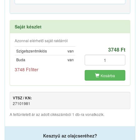
Saját készlet
Azonnal elérhető saját raktárról
3748 Ft
Szigetszentmiklós
van
Buda
van
3748 Ft/liter
Kosárba
VTSZ / KN:
27101981
A feltüntetett ár az adott cikkszámból 1 db-ra vonatkozik.
Kesztyű az olajcseréhez?