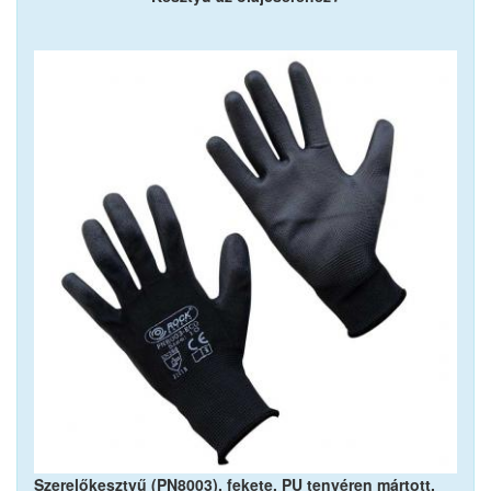
Szerelőkesztyű (PN8003), fekete, PU tenyéren mártott,