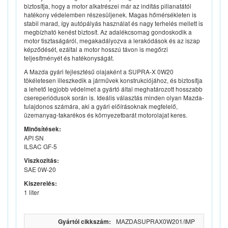
biztosítja, hogy a motor alkatrészei már az indítás pillanatától
hatékony védelemben részesüljenek. Magas hőmérsékleten is
stabil marad, így autópályás használat és nagy terhelés mellett is
megbízható kenést biztosít. Az adalékcsomag gondoskodik a
motor tisztaságáról, megakadályozva a lerakódások és az iszap
képződését, ezáltal a motor hosszú távon is megőrzi
teljesítményét és hatékonyságát.
A Mazda gyári fejlesztésű olajaként a SUPRA-X 0W20
tökéletesen illeszkedik a járművek konstrukciójához, és biztosítja
a lehető legjobb védelmet a gyártó által meghatározott hosszabb
csereperiódusok során is. Ideális választás minden olyan Mazda-
tulajdonos számára, aki a gyári előírásoknak megfelelő,
üzemanyag-takarékos és környezetbarát motorolajat keres.
Minősítések:
API SN
ILSAC GF-5
Viszkozitás:
SAE 0W-20
Kiszerelés:
1 liter
Gyártói cikkszám:
MAZDASUPRAX0W201/IMP