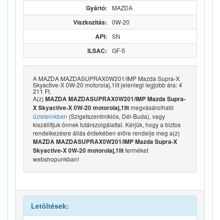
Gyártó:
MAZDA
Viszkozitás:
0W-20
API:
SN
ILSAC:
GF-5
A MAZDA MAZDASUPRAX0W201/IMP Mazda Supra-X
Skyactive-X 0W-20 motorolaj,1lit jelenlegi legjobb ára: 4
211 Ft.
A(z)
MAZDA MAZDASUPRAX0W201/IMP Mazda Supra-
megvásárolható
X Skyactive-X 0W-20 motorolaj,1lit
üzleteinkben
(Szigetszentmiklós, Dél-Buda), vagy
kiszállítjuk önnek futárszolgálattal. Kérjük, hogy a biztos
rendelkezésre állás érdekében előre rendelje meg a(z)
MAZDA MAZDASUPRAX0W201/IMP Mazda Supra-X
terméket
Skyactive-X 0W-20 motorolaj,1lit
webshopunkban!
Letöltések: