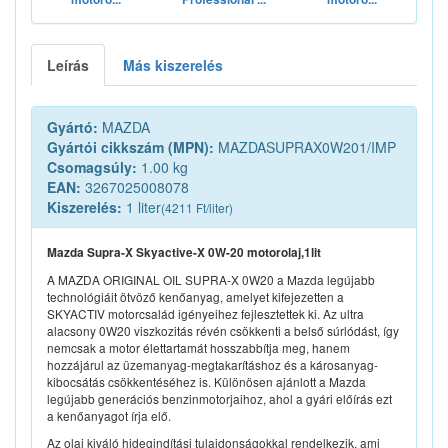
Leírás
Más kiszerelés
Gyártó:
MAZDA
Gyártói cikkszám (MPN):
MAZDASUPRAX0W201/IMP
Csomagsúly:
1.00 kg
EAN:
3267025008078
Kiszerelés:
1 liter
(4211 Ft/liter)
Mazda Supra-X Skyactive-X 0W-20 motorolaj,1lit
A MAZDA ORIGINAL OIL SUPRA-X 0W20 a Mazda legújabb
technológiáit ötvöző kenőanyag, amelyet kifejezetten a
SKYACTIV motorcsalád igényeihez fejlesztettek ki. Az ultra
alacsony 0W20 viszkozitás révén csökkenti a belső súrlódást, így
nemcsak a motor élettartamát hosszabbítja meg, hanem
hozzájárul az üzemanyag-megtakarításhoz és a károsanyag-
kibocsátás csökkentéséhez is. Különösen ajánlott a Mazda
legújabb generációs benzinmotorjaihoz, ahol a gyári előírás ezt
a kenőanyagot írja elő.
Az olaj kiváló hidegindítási tulajdonságokkal rendelkezik, ami