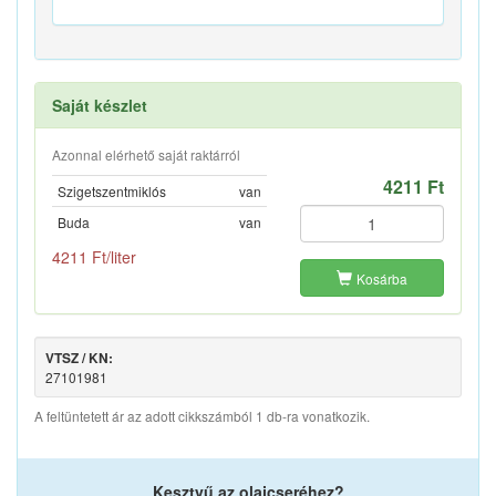
Saját készlet
Azonnal elérhető saját raktárról
4211 Ft
Szigetszentmiklós
van
Buda
van
4211 Ft/liter
Kosárba
VTSZ / KN:
27101981
A feltüntetett ár az adott cikkszámból 1 db-ra vonatkozik.
Kesztyű az olajcseréhez?