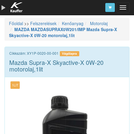
Főoldal
>>
Felszerelések
Kenőanyag
Motorolaj
Szerszámkatalógus
MAZDA MAZDASUPRAX0W201/IMP Mazda Supra-X
Skyactive-X 0W-20 motorolaj,1lit
Kosár
Alkatrészek
Cikkszám: XY1P-0020-00-001
Vágólapra
Mazda Supra-X Skyactive-X 0W-20
motorolaj,1lit
1LIT