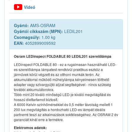
Videó
Gyártó:
AMS-OSRAM
Gyártói cikkszám (MPN):
LEDIL201
Csomagsúly:
1.00 kg
EAN:
4052899009592
Osram LEDinspect FOLDABLE 80 LEDIL201 szerelőlámpa
LEDinspect FOLDABLE 80 - ez a rugalmasan használható LED-
es szerelőlámpa lámpatest rendkívül praktikus eszköz a
járművek körül végzett és az otthoni munkák terén. Az
akkumulátorral működő műhelylámpa kényelmesen tölthető
adapter vagy szivargyújtó aljzat segítségével - nincs szükség
további akkumulátorokra.
Több mint 20 kiváló minőségű LED-je kiváló megvilágítást és
hosszú élettartamot biztosít.
A 6000 Kelvin színhőmérséklet és 0,5 méter távolság mellett 1
200 lux megvilágítás a hordozható LED-es lámpát ideális
partnerré teszi az alkalmazások sokféleségéhez. Az OSRAM 2 év
garanciát kínál erre a termékre.
Elektromos adatok: