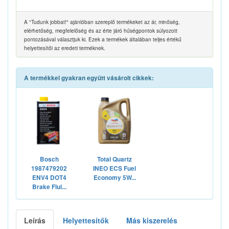
A "Tudunk jobbat!" ajánlóban szereplő termékeket az ár, minőség,
elérhetőség, megfelelőség és az érte járó hűségpontok súlyozott
pontozásával választjuk ki. Ezek a termékek általában teljes értékű
helyettesítői az eredeti terméknek.
A termékkel gyakran együtt vásárolt cikkek:
Bosch
Total Quartz
1987479202
INEO ECS Fuel
ENV4 DOT4
Economy 5W...
Brake Flui...
Leírás
Helyettesítők
Más kiszerelés