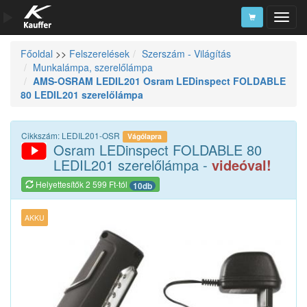
Főoldal
>>
Felszerelések
Szerszám - Világítás
Szerszámkatalógus
Munkalámpa, szerelőlámpa
AMS-OSRAM LEDIL201 Osram LEDinspect FOLDABLE
Kosár
80 LEDIL201 szerelőlámpa
Alkatrészek
Cikkszám: LEDIL201-OSR
Vágólapra
Osram LEDinspect FOLDABLE 80
LEDIL201 szerelőlámpa -
videóval!
Helyettesítők 2 599 Ft-tól
10db
AKKU