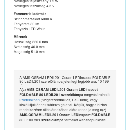
Névleges teljesítmény 1.5 W
Névleges feszültség 4.5 V
Fotometriai adatok:
Színhőmérséklet 6000 K
Fényáram 80 lm
Fényszín LED White
Méretek
Hosszúság 220.0 mm
Szélesség 46.0 mm
Magasság 51.0 mm
A AMS-OSRAM LEDIL201 Osram LEDinspect FOLDABLE
80 LEDIL201 szerelőlámpa jelenlegi legjobb ára: 10 199
Ft.
A(z)
AMS-OSRAM LEDIL201 Osram LEDinspect
megvásárolható
FOLDABLE 80 LEDIL201 szerelőlámpa
üzleteinkben
(Szigetszentmiklós, Dél-Buda), vagy
kiszállítjuk önnek futárszolgálattal. Kérjük, hogy a biztos
rendelkezésre állás érdekében előre rendelje meg a(z)
AMS-OSRAM LEDIL201 Osram LEDinspect FOLDABLE
terméket webshopunkban!
80 LEDIL201 szerelőlámpa