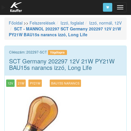
Főoldal
>>
Felszerelések
Izzó, foglalat
Izzó, normál, 12V
Szerszámkatalógus
SCT - MANNOL 202297 SCT Germany 202297 12V 21W
PY21W BAU15s narancs izzó, Long Life
Kosár
Alkatrészek
Cikkszám: 202297-SCT
Vágólapra
SCT Germany 202297 12V 21W PY21W
BAU15s narancs izzó, Long Life
12V
21W
PY21W
BAU15S NARANCS