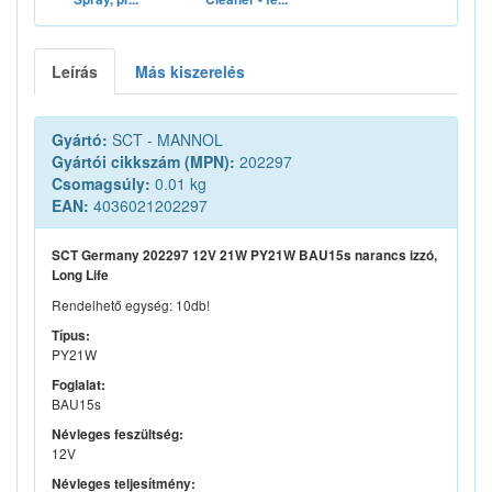
Leírás
Más kiszerelés
Gyártó:
SCT - MANNOL
Gyártói cikkszám (MPN):
202297
Csomagsúly:
0.01 kg
EAN:
4036021202297
SCT Germany 202297 12V 21W PY21W BAU15s narancs izzó,
Long Life
Rendelhető egység: 10db!
Típus:
PY21W
Foglalat:
BAU15s
Névleges feszültség:
12V
Névleges teljesítmény: