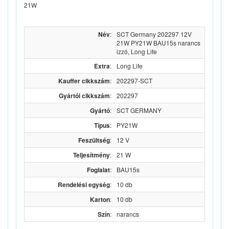
21W
Név
:
SCT Germany 202297 12V
21W PY21W BAU15s narancs
izzó, Long Life
Extra
:
Long Life
Kauffer cikkszám
:
202297-SCT
Gyártói cikkszám
:
202297
Gyártó
:
SCT GERMANY
Típus
:
PY21W
Feszültség
:
12 V
Teljesítmény
:
21 W
Foglalat
:
BAU15s
Rendelési egység
:
10 db
Karton
:
10 db
Szín
:
narancs