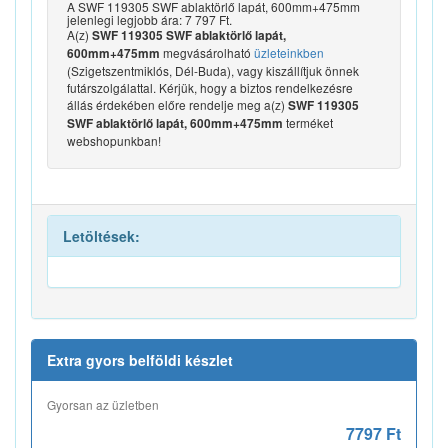
A SWF 119305 SWF ablaktörlő lapát, 600mm+475mm
jelenlegi legjobb ára: 7 797 Ft.
A(z)
SWF 119305 SWF ablaktörlő lapát,
megvásárolható
üzleteinkben
600mm+475mm
(Szigetszentmiklós, Dél-Buda), vagy kiszállítjuk önnek
futárszolgálattal. Kérjük, hogy a biztos rendelkezésre
állás érdekében előre rendelje meg a(z)
SWF 119305
terméket
SWF ablaktörlő lapát, 600mm+475mm
webshopunkban!
Letöltések:
Extra gyors belföldi készlet
Gyorsan az üzletben
7797 Ft