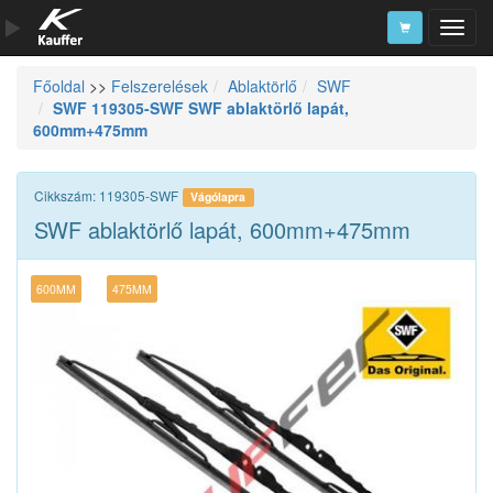
Főoldal
>>
Felszerelések
Ablaktörlő
SWF
Szerszámkatalógus
SWF 119305-SWF SWF ablaktörlő lapát,
600mm+475mm
Kosár
Alkatrészek
Cikkszám: 119305-SWF
Vágólapra
SWF ablaktörlő lapát, 600mm+475mm
600MM
475MM