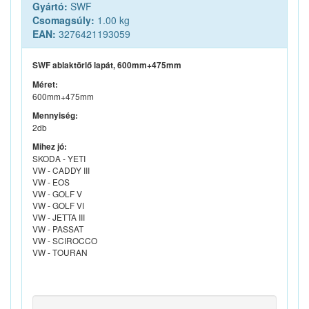
Gyártó:
SWF
Csomagsúly:
1.00 kg
EAN:
3276421193059
SWF ablaktörlő lapát, 600mm+475mm
Méret:
600mm+475mm
Mennyiség:
2db
Mihez jó:
SKODA - YETI
VW - CADDY III
VW - EOS
VW - GOLF V
VW - GOLF VI
VW - JETTA III
VW - PASSAT
VW - SCIROCCO
VW - TOURAN