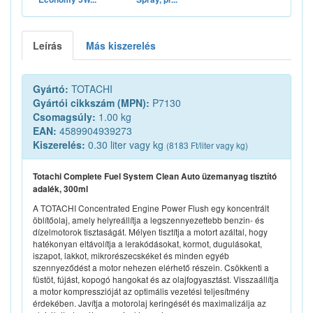
Leírás
Más kiszerelés
Gyártó:
TOTACHI
Gyártói cikkszám (MPN):
P7130
Csomagsúly:
1.00 kg
EAN:
4589904939273
Kiszerelés:
0.30 liter vagy kg
(8183 Ft/liter vagy kg)
Totachi Complete Fuel System Clean Auto üzemanyag tisztító
adalék, 300ml
A TOTACHI Concentrated Engine Power Flush egy koncentrált
öblítőolaj, amely helyreállítja a legszennyezettebb benzin- és
dízelmotorok tisztaságát. Mélyen tisztítja a motort azáltal, hogy
hatékonyan eltávolítja a lerakódásokat, kormot, dugulásokat,
iszapot, lakkot, mikrorészecskéket és minden egyéb
szennyeződést a motor nehezen elérhető részein. Csökkenti a
füstöt, fújást, kopogó hangokat és az olajfogyasztást. Visszaállítja
a motor kompresszióját az optimális vezetési teljesítmény
érdekében. Javítja a motorolaj keringését és maximalizálja az