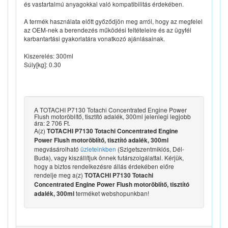
és vastartalmú anyagokkal való kompatibilitás érdekében.
A termék használata előtt győződjön meg arról, hogy az megfelel
az OEM-nek a berendezés működési feltételeire és az ügyfél
karbantartási gyakorlatára vonatkozó ajánlásainak.
Kiszerelés: 300ml
Súly[kg]: 0.30
A TOTACHI P7130 Totachi Concentrated Engine Power
Flush motoröblítő, tisztító adalék, 300ml jelenlegi legjobb
ára: 2 706 Ft.
A(z)
TOTACHI P7130 Totachi Concentrated Engine
Power Flush motoröblítő, tisztító adalék, 300ml
megvásárolható
üzleteinkben
(Szigetszentmiklós, Dél-
Buda), vagy kiszállítjuk önnek futárszolgálattal. Kérjük,
hogy a biztos rendelkezésre állás érdekében előre
rendelje meg a(z)
TOTACHI P7130 Totachi
Concentrated Engine Power Flush motoröblítő, tisztító
terméket webshopunkban!
adalék, 300ml