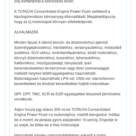
olaj élettartamát a szervizelés során.
A TOTACHI Concentrated Engine Power Flush csökkenti a
kipufogórendszer károsanyag-kibocsátását. Megakadályozza,
hogy az új motorolajok könnyen elfeketedjenek.
ALKALMAZÁS
Minden típusú 4 ütemű benzin- és dízelmotorhoz ajánlott.
Személygépkocsikhoz, hibridekhez, versenyautókhoz, módosított
autókhoz, SUV-okhoz, motorkerékpárokhoz, külső motorokhoz,
könnyű dízelmotorokhoz, buszokhoz, teherautókhoz,
traktorokhoz, mezőgazdasági, bányászati, ipari
berendezésekhez és benzinnel vagy dízel üzemanyaggal
működő helyhez kötött egységekhez használható.
Biztonságosan használható LPG-vel, CNG-vel, etanol/benzin
keverékekkel és biodízel keverékekkel hajtott motorokban.
GPF, DPF, TWC, SCR és EGR egységekkel felszerelt járművekre
vonatkozik.
Adjon hozzá egy doboz 300 ml-es TOTACHI Concentrated
Engine Power Flush-t a motorolajhoz, mielőtt leengedné. Indítsa
be a motort, és járassa gyors alapjáraton 10 percig. Engedje le
az olajat, és töltse be a friss motorolajat.
Használata minden olajszolgáltatásban ajánlott a motor