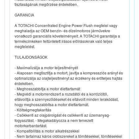
tisztaságának megőrzése érdekében.
GARANCIA
A TOTACHI Concentrated Engine Power Flush megfelel vagy
meghaladja az OEM benzin- és dízelmotoros járművekre
vonatkozó garanciális követelményeit. A TOTACHI garantálja a
termékcímkéken feltüntetett írásos előírásoknak való teljes
megfelelést.
TULAJDONSÁGOK
- Maximalizálja a motor teljesítményét
- Alaposan megtisztítja a motort, javítja a kompressziós arányt és
optimalizálja az olajteljesítményt az érzékeny és erőteljes hajtás
érdekében.
- Meghosszabbítja a motor élettartamát
- Megvédi a motorrendszert a rozsdától és a korróziótól,
eltávolítja a szennyeződéseket és eltávolít minden lerakódást,
hogy meghosszabbítsa a motor élettartamát.
- Költségmegtakarítás
- Csökkenti az olajpárolgást és csökkenti az üzemanyag-
fogyasztást. - Megakadályozza a nem tervezett
motorkarbantartást.
- Kompatibilitás a motor alkatrészekkel
- Nem tartalmaz káros oldószereket a tömítésekkel, tömítésekkel