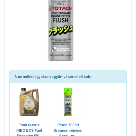
A termékkel gyakran együtt vásárolt cikkek:
Total Quartz
Petec 70060
INEO ECS Fuel
Bremsenreiniger
Economy 5W...
Spray, pr...