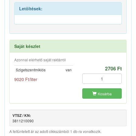
Letöltések:
Saját készlet
Azonnal elérhető saját raktárról
2706 Ft
Szigetszentmiklós
van
9020 Ft/liter
Kosárba
VTSZ / KN:
3811210090
A feltüntetett ár az adott cikkszámból 1 db-ra vonatkozik.