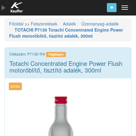
Főoldal
>>
Felszerelések
Adalék
Üzemanyag-adalék
Szerszámkatalógus
TOTACHI P7130 Totachi Concentrated Engine Power
Flush motoröblítő, tisztító adalék, 300ml
Kosár
Alkatrészek
Cikkszám: P7130-THI
Vágólapra
Totachi Concentrated Engine Power Flush
motoröblítő, tisztító adalék, 300ml
300ML