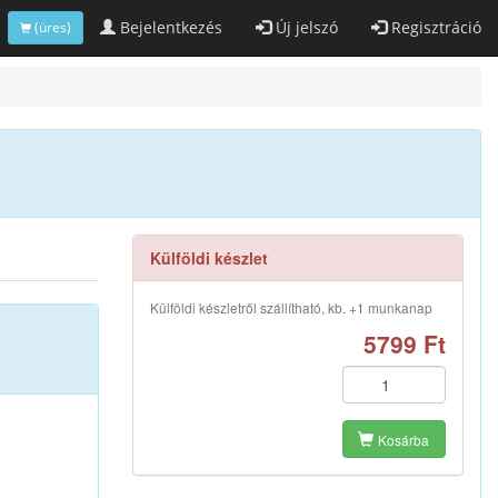
Bejelentkezés
Új jelszó
Regisztráció
(üres)
Külföldi készlet
Külföldi készletről szállítható, kb. +1 munkanap
5799 Ft
Kosárba