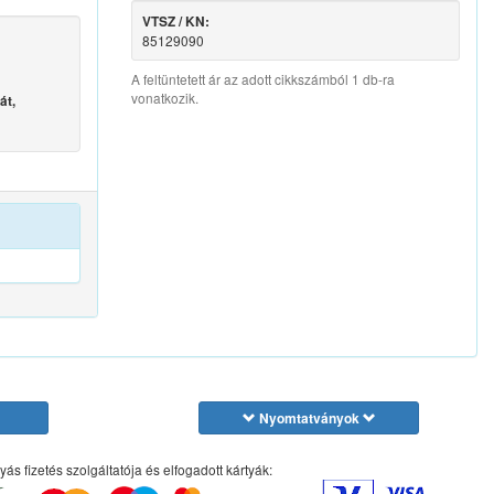
VTSZ / KN:
85129090
A feltüntetett ár az adott cikkszámból 1 db-ra
vonatkozik.
át,
Nyomtatványok
yás fizetés szolgáltatója és elfogadott kártyák: