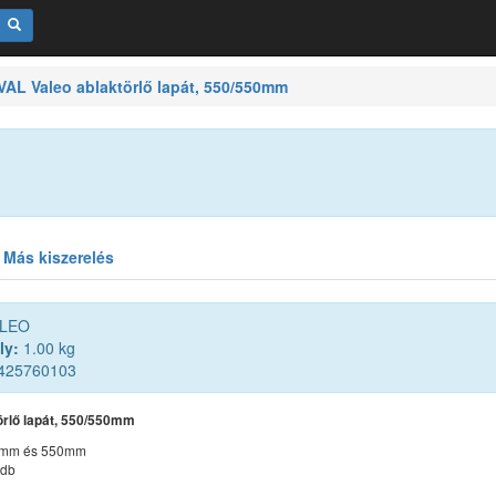
AL Valeo ablaktörlő lapát, 550/550mm
Más kiszerelés
LEO
ly:
1.00 kg
425760103
örlő lapát, 550/550mm
0mm és 550mm
2db