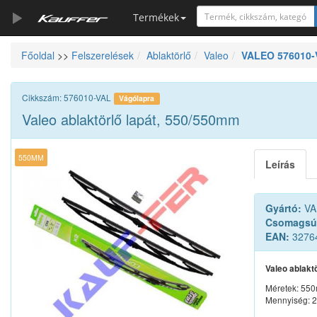
Termékek
Főoldal
>>
Felszerelések
Ablaktörlő
Valeo
VALEO 576010-V
Szerszámkatalógus
Kosár
Cikkszám: 576010-VAL
Vágólapra
Alkatrészek
Valeo ablaktörlő lapát, 550/550mm
550MM
Leírás
Gyártó:
VA
Csomagsú
EAN:
3276
Valeo ablakt
Méretek: 55
Mennyiség: 