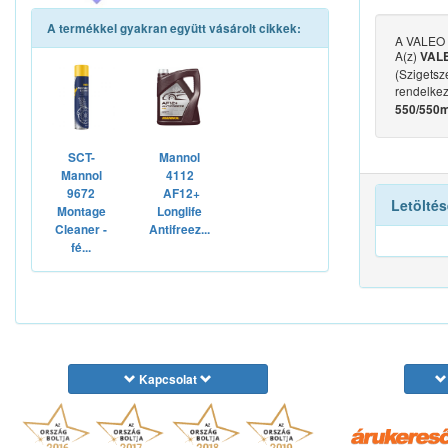
A termékkel gyakran együtt vásárolt cikkek:
A VALEO 5
A(z)
VALE
(Szigetsze
rendelkez
550/550
SCT-
Mannol
Mannol
4112
9672
AF12+
Letöltés
Montage
Longlife
Cleaner -
Antifreez...
fé...
Kapcsolat