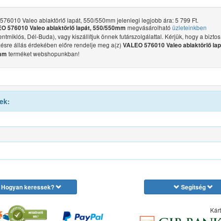
76010 Valeo ablaktörlő lapát, 550/550mm jelenlegi legjobb ára: 5 799 Ft.
megvásárolható
üzleteinkben
O 576010 Valeo ablaktörlő lapát, 550/550mm
ntmiklós, Dél-Buda), vagy kiszállítjuk önnek futárszolgálattal. Kérjük, hogy a biztos
ésre állás érdekében előre rendelje meg a(z)
VALEO 576010 Valeo ablaktörlő lap
terméket webshopunkban!
mm
ek:
Hogyan keressek?
Segítség
Kárt